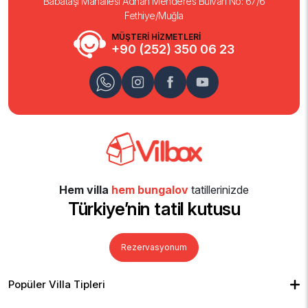
Babataşı Mahallesi Adnan Menderes Bulvarı No: 67/6
Fethiye/Muğla
MÜŞTERİ HİZMETLERİ
+90 (252) 350 06 23
Hem villa
hem bungalov
tatillerinizde
Türkiye’nin tatil kutusu
Rezervasyonum
Popüler Villa Tipleri
Muhafazakar Villalar
Balayı Villaları