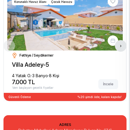
Korunaklı Havuz Alanı
Çocuk Havuzu
‹
›
Fethiye / Seydikemer
Villa Adeley-5
4 Yatak O.
3 Banyo
8 Kişi
7.000 TL
İncele
'den başlayan gecelik fiyatlar
Güvenli Ödeme
%20 şimdi öde, kalanı kapıda!
ADRES