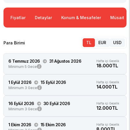
Fiyatlar
Detaylar
Konum & Mesafeler
Müsaitlik
TL
EUR
USD
Para Birimi
6 Temmuz 2026
31 Ağustos 2026
Hafta içi Gecelik
18.000TL
Minimum 5 Gece
1 Eylül 2026
15 Eylül 2026
Hafta içi Gecelik
14.000TL
Minimum 3 Gece
16 Eylül 2026
30 Eylül 2026
Hafta içi Gecelik
12.000TL
Minimum 3 Gece
1 Ekim 2026
15 Ekim 2026
Hafta içi Gecelik
8.000TL