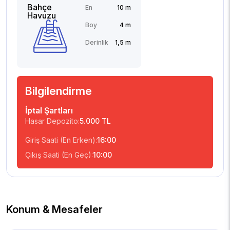
Bahçe
En
10 m
Havuzu
Boy
4 m
Derinlik
1,5 m
Bilgilendirme
İptal Şartları
Hasar Depozito:
5.000 TL
Giriş Saati (En Erken):
16:00
Çıkış Saati (En Geç):
10:00
Konum & Mesafeler