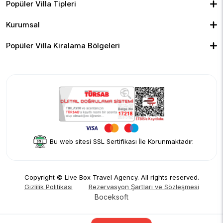
Kiralık Bungalov
Popüler Villa Tipleri
Kapalı Havuzlu Villalar
Deniz Manzaralı Villalar
Isıtmalı Havuzlu Villalar
Doğa Manzaralı Villalar
Geniş Ailelere Uygun Villalar
Denize Yakın Villalar
Kurumsal
Çocuk Havuzlu Villalar
Blog
Ekonomik Villalar
İletişim
Merkeze Yakın Villalar
Yorumlar
Popüler Villa Kiralama Bölgeleri
Hakkımızda
Fethiye
Gizlilik Politikası
Kalkan
İptal Politikası
Kaş
Kiralama Sözleşmesi
Sapanca
Rezervasyon Şartları ve Sözleşmesi
Kişisel Verilerin Korunması
Bu web sitesi SSL Sertifikası İle Korunmaktadır.
Copyright © Live Box Travel Agency. All rights reserved.
Gizlilik Politikası
Rezervasyon Şartları ve Sözleşmesi
Boceksoft