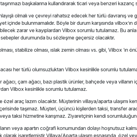
nan taşınmazı başkalarına kullandırarak ticari veya benzeri kazan
anlayışlı olmalı ve çevreyi rahatsız edecek her türlü davranış v
aliyet içinde bulunmamalıdır. Böyle bir durum karşısında vilbox’ın
şabilecek zarar ve kayıplardan Vilbox sorumlu tutulamaz. Bu anl
r sebepler durumunda bu sözleşme geçersiz olacaktır.
lması, stabilize olması, ıslak zemin olması vs. gibi, Vilbox ‘ın
acası her türlü olumsuzluktan Vilbox kesinlikle sorumlu tutulam
dir ağacı, çam ağacı, bazı plastik ürünler, bahçede veya villanın 
dan Vilbox kesinlikle sorumlu tutulamaz.
özel araç lazım olacaktır. Müşterinin villaya/aparta ulaşımı ken
 içerisinde taşımaz. Müşteri, üçüncü kişilerden taksi, transfer ara
 veya taksi hizmetine karışmaz. Ziyaretçinin kendi sorumluluğun
u villanın veya apartın coğrafi konumundan dolayı hoşnutsuz kal
k olarak işaretlemiştir Villaya/Aparta ulaşım esnasında, özel v