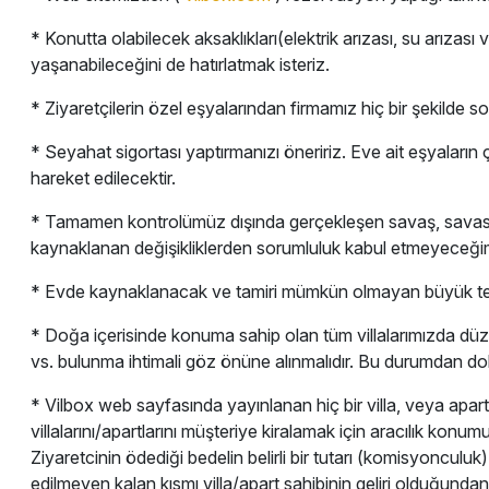
* Konutta olabilecek aksaklıkları(elektrik arızası, su arızas
yaşanabileceğini de hatırlatmak isteriz.
* Ziyaretçilerin özel eşyalarından firmamız hiç bir şekilde soru
* Seyahat sigortası yaptırmanızı öneririz. Eve ait eşyalar
hareket edilecektir.
* Tamamen kontrolümüz dışında gerçekleşen savaş, savas tehdi
kaynaklanan değişikliklerden sorumluluk kabul etmeyeceğimi
* Evde kaynaklanacak ve tamiri mümkün olmayan büyük teknik
* Doğa içerisinde konuma sahip olan tüm villalarımızda düze
vs. bulunma ihtimali göz önüne alınmalıdır. Bu durumdan do
* Vilbox web sayfasında yayınlanan hiç bir villa, veya apart, V
villalarını/apartlarını müşteriye kiralamak için aracılık
Ziyaretcinin ödediği bedelin belirli bir tutarı (komisyonculuk
edilmeyen kalan kısmı villa/apart sahibinin geliri olduğundan 