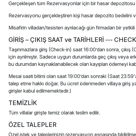
Gerçekleşen tüm Rezervasyonlar için bir hasar depozitosu be
Rezervasyonu gerçekleştiren kişi hasar depozito bedelini vi
Misafirin villadan/tesisten ayrılacağı gün firmadan bir yetki
GİRİŞ – ÇIKIŞ SAAT ve TARİHLERİ --- CHE
Taşınmazlara giriş (Check-in) saat 16:00’dan sonra, çıkış (Ch
için ayrılmıştır. Sadece uygun durumlarda geç çıkış veya erken
bu durumdan kaynaklanabilecek olan kayıpları ödemeyi kab
Mesai saati bitimi olan saat 19:00’dan sonraki (Saat 23:59'
talep etme hakkı doğar. Bu ücret ödenmeden villaya giriş 
girişler kabul edilmemektedir.)
TEMİZLİK
Tüm villalar girişte temiz olarak teslim edilir.
ÖZEL TALEPLER
Özel istek ve taleplerinizin rezervasyon esnasında bildirilmesi