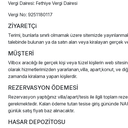
Vergi Dairesi: Fethiye Vergi Dairesi
Vergi No: 9251180117
ZİYARETÇi
Terimi, bunlarla sınırlı olmamak üzere sitemizde yayınlanmakta
talebinde bulunan ya da satın alan veya kiralayan gerçek vey
MÜŞTERİ
Vilbox aracılığı ile gerçek kişi veya tüzel kişilerin web si
olarak hizmetlerimizden yararlanan,villa, apart,konut, ve diğe
zamanda kiralama yapan kişilerdir.
REZERVASYON ÖDEMESİ
Rezervasyon yaptığınız villa/apart/tesis ile ilgili toplam r
gerekmektedir. Kalan ödeme tutarı tesise giriş gününde NAK
günlük satış fiyatı baz alınacaktır.
HASAR DEPOZİTOSU