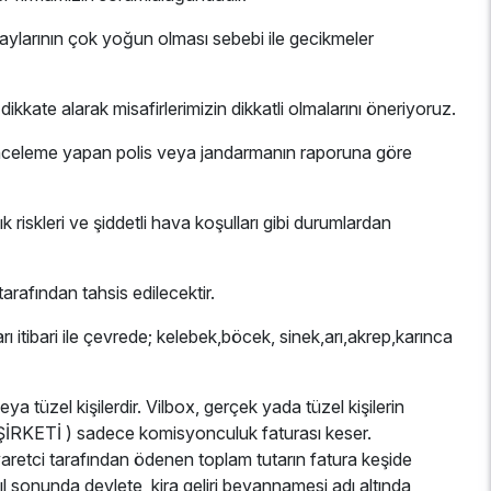
z aylarının çok yoğun olması sebebi ile gecikmeler
 dikkate alarak misafirlerimizin dikkatli olmalarını öneriyoruz.
e inceleme yapan polis veya jandarmanın raporuna göre
riskleri ve şiddetli hava koşulları gibi durumlardan
rafından tahsis edilecektir.
itibari ile çevrede; kelebek,böcek, sinek,arı,akrep,karınca
eya tüzel kişilerdir. Vilbox, gerçek yada tüzel kişilerin
 ŞİRKETİ ) sadece komisyonculuk faturası keser.
Ziyaretci tarafından ödenen toplam tutarın fatura keşide
 yıl sonunda devlete, kira geliri beyannamesi adı altında