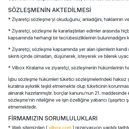
SÖZLEŞMENİN AKTEDİLMESİ
* Ziyaretçi sözleşme’yi okuduğunu, anladığını, haklarının v
* Ziyaretçi, sözleşme ile kararlaştırılan edimler arasında hiç
kapsamında herhangi bir tecrübesizliklerinin bulunmadığını k
* Ziyaretçi, sözleşme kapsamında yer alan işlemlerin kendi
sıkıntı içinde olmadan, düşünerek, isteyerek ve bilerek uyac
* Vilbox Kiralama ve ziyaretçi, sözleşmenin hükümlerinin hak
İşbu sözleşme hükümleri tüketici sözleşmelerindeki haksız ş
kuralına aykırılık teşkil etmemekte olup tüketicinin korunm
alınarak hazırlanmıştır. borçlar kanunu’nun 21. maddesinde ö
sözleşme’nin niteliğine ve işin özelliğine yabancı (şaşırtıcı 
etmemektedir.
FİRMAMIZIN SORUMLULUKLARI
* Web sitemizden (
vilbox.com
) rezervasyon yaptığı tarihte