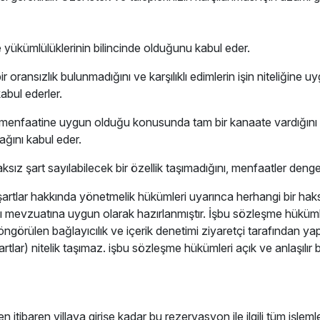
e yükümlülüklerinin bilincinde olduğunu kabul eder.
bir oransızlık bulunmadığını ve karşılıklı edimlerin işin niteliği
abul ederler.
 menfaatine uygun olduğu konusunda tam bir kanaate vardığını ve
ağını kabul eder.
sız şart sayılabilecek bir özellik taşımadığını, menfaatler denge
artlar hakkında yönetmelik hükümleri uyarınca herhangi bir haksı
ası mevzuatına uygun olarak hazırlanmıştır. İşbu sözleşme hüküm
ngörülen bağlayıcılık ve içerik denetimi ziyaretçi tarafından yap
şartlar) nitelik taşımaz. işbu sözleşme hükümleri açık ve anlaşılır
n itibaren villaya girişe kadar bu rezervasyon ile ilgili tüm işle