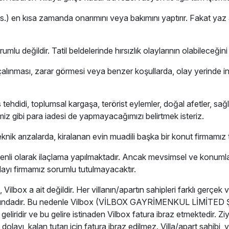
ı vs.) en kısa zamanda onarımını veya bakımını yaptırır. Fakat ya
mlu değildir. Tatil beldelerinde hırsızlık olaylarının olabileceğini
ın çalınması, zarar görmesi veya benzer koşullarda, olay yerind
di, toplumsal kargaşa, terörist eylemler, doğal afetler, sağlık 
z gibi para iadesi de yapmayacağımızı belirtmek isteriz.
 arızalarda, kiralanan evin muadili başka bir konut firmamız ta
nli olarak ilaçlama yapılmaktadır. Ancak mevsimsel ve konumları 
layı firmamız sorumlu tutulmayacaktır.
ilbox a ait değildir. Her villanın/apartın sahipleri farklı gerçek v
 konumundadır. Bu nedenle Vilbox (VİLBOX GAYRİMENKUL LİMİTED
) geliridir ve bu gelire istinaden Vilbox fatura ibraz etmektedir. 
dolayı, kalan tutarı için fatura ibraz edilmez. Villa/apart sahibi,