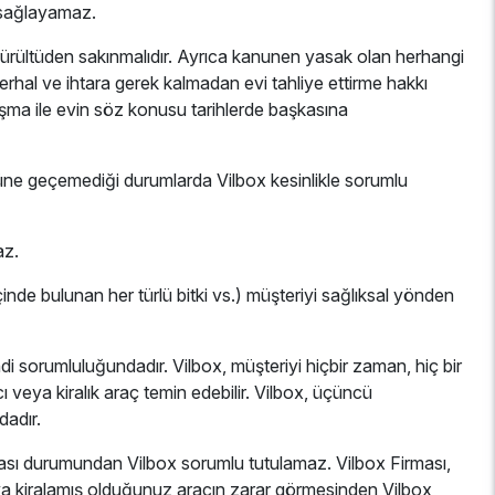
ç sağlayamaz.
e gürültüden sakınmalıdır. Ayrıca kanunen yasak olan herhangi
 derhal ve ihtara gerek kalmadan evi tahliye ettirme hakkı
aşma ile evin söz konusu tarihlerde başkasına
 önüne geçemediği durumlarda Vilbox kesinlikle sorumlu
az.
içinde bulunan her türlü bitki vs.) müşteriyi sağlıksal yönden
di sorumluluğundadır. Vilbox, müşteriyi hiçbir zaman, hiç bir
cı veya kiralık araç temin edebilir. Vilbox, üçüncü
dadır.
ması durumundan Vilbox sorumlu tutulamaz. Vilbox Firması,
eya kiralamış olduğunuz aracın zarar görmesinden Vilbox