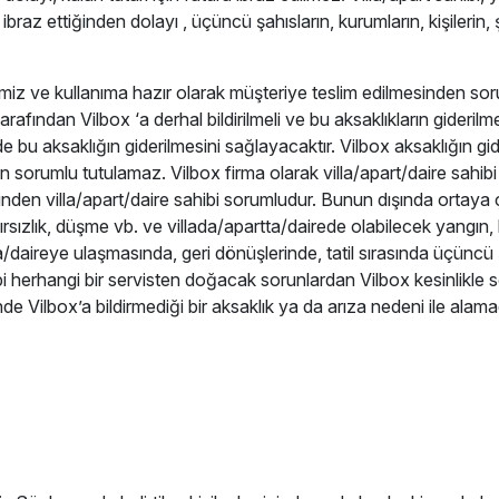
ibraz ettiğinden dolayı , üçüncü şahısların, kurumların, kişilerin, ş
 temiz ve kullanıma hazır olarak müşteriye teslim edilmesinden so
ından Vilbox ‘a derhal bildirilmeli ve bu aksaklıkların giderilmesi
nde bu aksaklığın giderilmesini sağlayacaktır. Vilbox aksaklığın g
an sorumlu tutulamaz. Vilbox firma olarak villa/apart/daire sahi
sinden villa/apart/daire sahibi sorumludur. Bunun dışında ortaya 
sızlık, düşme vb. ve villada/apartta/dairede olabilecek yangın, 
daireye ulaşmasında, geri dönüşlerinde, tatil sırasında üçüncü ş
ibi herhangi bir servisten doğacak sorunlardan Vilbox kesinlikle
inde Vilbox’a bildirmediği bir aksaklık ya da arıza nedeni ile alam