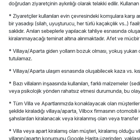
doğrudan ziyaretçinin aykırılığı olarak telakki edilir. Kulla
* Ziyaretçiler kullanılan evin çevresindeki komşulara karşı 
bir yasadışı (silah, uyuşturucu, her türlü kaçakçılık vs..) fa
saklıdır. Anılan sebeplerle yapılacak tahliye esnasında olu
kiralanmayacağı teminat altına alınmaktadır. Afet ve mücbi
* Villaya/Aparta giden yolların bozuk olması, yokuş yukarı o
tutulamaz.
* Villaya/Aparta ulaşım esnasında oluşabilecek kaza vs. kıs
* Bazı villaların inşaasında kullanılan, farklı malzemeler (se
veya psikolojik yönden rahatsız etmesi durumunda, bu olay
* Tüm Villa ve Apartlarımızda konaklayacak olan müşterilere 
şekilde kiraladığı villaya/aparta, Vilbox firmasının otomobili
şahıslardan kiralanacak veya kiralanmış olan veya transfer
* Villa veya apart kiralamış olan müşteri, kiralamış olduğ
villanın/apartın konumunu Google Harita üzerinden, yaklaşı