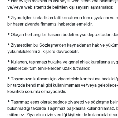
* Her ev için maksimum kişi sayısı web sitemizde belirtilmiş
ve/veya web sitemizde belirtilen kişi sayısını aşmamalıdır.
* Ziyaretçiler kiraladıkları tatil konutunun tüm eşyalarını 
bir hasar ziyanda firmamızı haberdar etmelidir.
* Oluşan herhangi bir hasarın bedeli neyse depozitodan düş
* Ziyaretciler, bu Sözleşme’den kaynaklanan hak ve yüküm
yükümlülüklerini 3. kişilere devredebilir.
* Kullanan, taşınmazı hukuka ve genel ahlak kurallarına uyg
gelebilecek tüm tehlikelerden uzak tutmalıdır.
* Taşınmazın kullanımı için ziyaretçinin kontrolüne bırakıld
bir tarzda kendi malı gibi kullanılmaması ve/veya gelebilec
kesinlikle sorumlu olmayacaktır.
* Taşınmaz esas olarak sadece ziyaretçi ve sözleşme belirtilen 
bulunmadığı takdirde Taşınmaz başkasına kullandırılamaz. İzin
edilemez. Ziyaretinin izin verdiği kişilerin de kullandırılabi