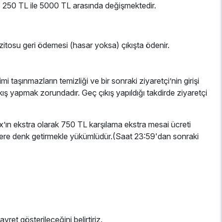
re 250 TL ile 5000 TL arasında değişmektedir.
pozitosu geri ödemesi (hasar yoksa) çıkışta ödenir.
taşınmazların temizliği ve bir sonraki ziyaretçi’nin girişi
çıkış yapmak zorundadır. Geç çıkış yapıldığı takdirde ziyaretçi
x’ın ekstra olarak 750 TL karşılama ekstra mesai ücreti
lere denk getirmekle yükümlüdür.(Saat 23:59'dan sonraki
yret gösterileceğini belirtiriz.