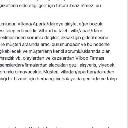
irketlerin elde etiği gelir için fatura ibraz etmez, bu
rumludur. Villaya/Aparta/daireye girişte, eğer bozuk,
 talep edilmelidir. Vilbox bu talebi villa/apart/daire
iderilmesinden sorumlu değildir, aksaklığın giderilmesine
bi ile müşteri arasında aracı durumundadır ve bu nedenle
çıkabilecek ve müşterilerin kendi sorumluluklarında olan
hırsızlık vb. olaylardan ve kazalardan Vilbox Firması
ahıslardan/firmalardan alacakları gezi, alışveriş, yiyecek,
 sorumlu olmayacaktır. Müşteri, villadan/aparttan/daireden
adığı bir hizmet için herhangi bir hak ya da geri ödeme talep