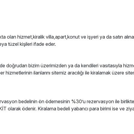
 olan hizmet,kiralik villa,apart,konut ve işyeri ya da satın alına
a tüzel kişileri ifade eder.
tesinde doğrudan bizim üzerimizden ya da kendileri vasıtasıyla hi
r hizmetlerinin ilanlarını sitemiz aracılığı ile kiralamak üzere si
ezervasyon bedelinin ön ödemesinin %30’u rezervasyon ile birlikte
İT olarak ödenir. Kiralama bedeli yabancı para birimi ise ve z