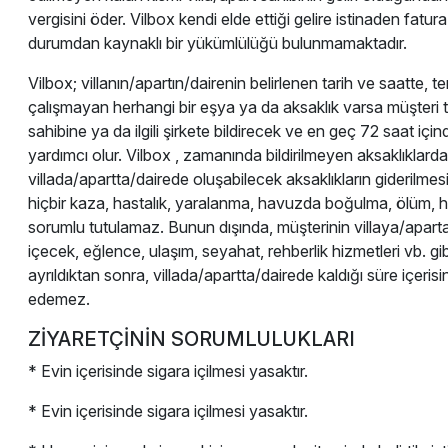
vergisini öder. Vilbox kendi elde ettiği gelire istinaden fatura 
durumdan kaynaklı bir yükümlülüğü bulunmamaktadır.
Vilbox; villanın/apartın/dairenin belirlenen tarih ve saatte,
çalışmayan herhangi bir eşya ya da aksaklık varsa müşteri taraf
sahibine ya da ilgili şirkete bildirecek ve en geç 72 saat içi
yardımcı olur. Vilbox , zamanında bildirilmeyen aksaklıklard
villada/apartta/dairede oluşabilecek aksaklıkların giderilme
hiçbir kaza, hastalık, yaralanma, havuzda boğulma, ölüm, hır
sorumlu tutulamaz. Bunun dışında, müşterinin villaya/aparta/
içecek, eğlence, ulaşım, seyahat, rehberlik hizmetleri vb. g
ayrıldıktan sonra, villada/apartta/dairede kaldığı süre içeris
edemez.
ZİYARETÇİNİN SORUMLULUKLARI
* Evin içerisinde sigara içilmesi yasaktır.
* Evin içerisinde sigara içilmesi yasaktır.