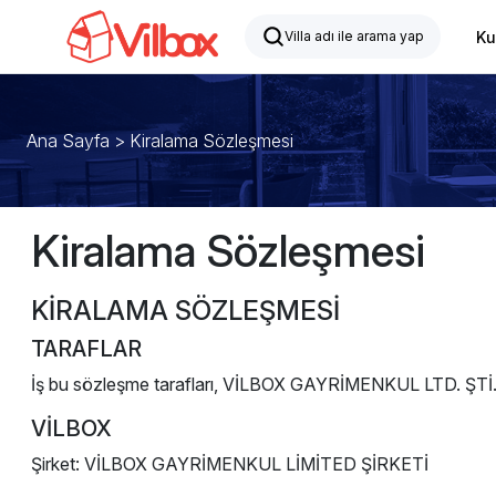
Ku
Ana Sayfa
>
Kiralama Sözleşmesi
Kiralama Sözleşmesi
KİRALAMA SÖZLEŞMESİ
TARAFLAR
İş bu sözleşme tarafları, VİLBOX GAYRİMENKUL LTD. ŞTİ., Müş
VİLBOX
Şirket: VİLBOX GAYRİMENKUL LİMİTED ŞİRKETİ