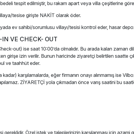
deli tespit edilmiştir, bu rakam apart veya villa çeşitlerine gö
llaya/tesise girişte NAKİT olarak öder.
li yada ev sahibi/sorumlusu villayı/tesisi kontrol eder, hasar de
CK-IN VE CHECK- OUT
eck-out) ise saat 10:00’da olmalıdır. Bu arada kalan zaman dilimi 
 girişe izin verilir. Bunun haricinde ziyaretçi belirtilen saatte 
ul ve taahhüt eder.
a kadar) karşılamalarda, eğer firmanın onayı alınmamış ise Vilbo
yapılamaz. ZİYARETÇİ yola çıkmadan önce varış saatini bu saat
 gereklidir. Özel istek ve taleplerinizin karşılanması için azami ga