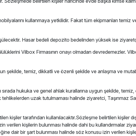
tir. Sözleşmede belirtilen kişiler haricinde evde başka kimse kal
ve mobilyalarını kullanmaya yetkilidir. Fakat tüm ekipmanları te
ülecektir. Hasar bedeli depozito bedelinden yüksek ise ziyaretç
lülüklerini Vilbox Firmasının onayı olmadan devredemezler. Vi
un şekilde, temiz, dikkatli ve özenli şekilde ve anlaşma ve muta
ığı sırada hukuka ve genel ahlak kurallarına uygun şekilde, temi
ek tehlikelerden uzak tutulmaması halinde ziyaretci, Taşınmaz S
kişiler tarafından kullanılacaktır.Sözleşme belirtilen kişiler dışın
 verilen kişilerin bulunması halinde dahi bu kullandırmalar ziyar
leceğine dair bir şart bulunması halinde söz konusu izin verilen ki