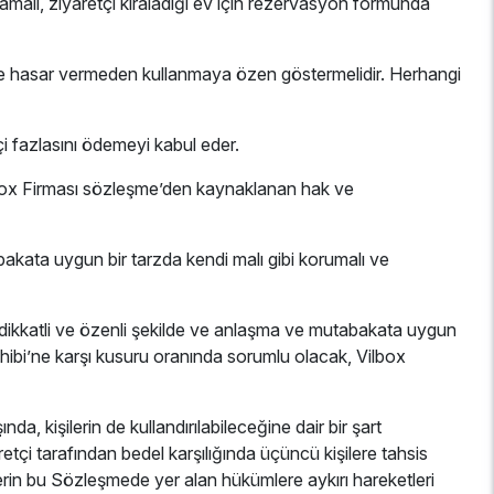
mamalı, ziyaretçi kiraladığı ev için rezervasyon formunda
miz ve hasar vermeden kullanmaya özen göstermelidir. Herhangi
i fazlasını ödemeyi kabul eder.
lbox Firması sözleşme’den kaynaklanan hak ve
bakata uygun bir tarzda kendi malı gibi korumalı ve
z, dikkatli ve özenli şekilde ve anlaşma ve mutabakata uygun
ahibi’ne karşı kusuru oranında sorumlu olacak, Vilbox
da, kişilerin de kullandırılabileceğine dair bir şart
etçi tarafından bedel karşılığında üçüncü kişilere tahsis
şilerin bu Sözleşmede yer alan hükümlere aykırı hareketleri