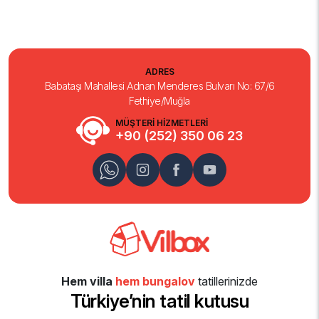
ADRES
Babataşı Mahallesi Adnan Menderes Bulvarı No: 67/6
Fethiye/Muğla
MÜŞTERİ HİZMETLERİ
+90 (252) 350 06 23
Hem villa
hem bungalov
tatillerinizde
Türkiye’nin tatil kutusu