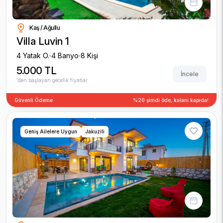
Kaş / Ağullu
Villa Luvin 1
4 Yatak O.
4 Banyo
8 Kişi
5.000 TL
İncele
'den başlayan gecelik fiyatlar
Güvenli Ödeme
%20 şimdi öde, kalanı kapıda!
Geniş Ailelere Uygun
Jakuzili