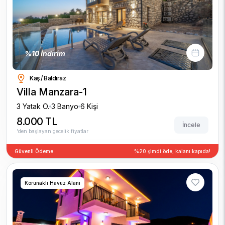
%10 İndirim
Kaş / Baldıraz
Villa Manzara-1
3 Yatak O.
3 Banyo
6 Kişi
8.000 TL
İncele
'den başlayan gecelik fiyatlar
Güvenli Ödeme
%20 şimdi öde, kalanı kapıda!
Korunaklı Havuz Alanı