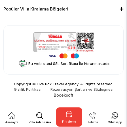
Çocuk Havuzlu Villalar
Blog
Ekonomik Villalar
İletişim
Merkeze Yakın Villalar
Yorumlar
Popüler Villa Kiralama Bölgeleri
Hakkımızda
Fethiye
Gizlilik Politikası
Kalkan
İptal Politikası
Kaş
Kiralama Sözleşmesi
Sapanca
Rezervasyon Şartları ve Sözleşmesi
Kişisel Verilerin Korunması
Bu web sitesi SSL Sertifikası İle Korunmaktadır.
Copyright © Live Box Travel Agency. All rights reserved.
Gizlilik Politikası
Rezervasyon Şartları ve Sözleşmesi
Boceksoft
Filtreleme
Anasayfa
Villa Adı ile Ara
Telefon
Whatsapp