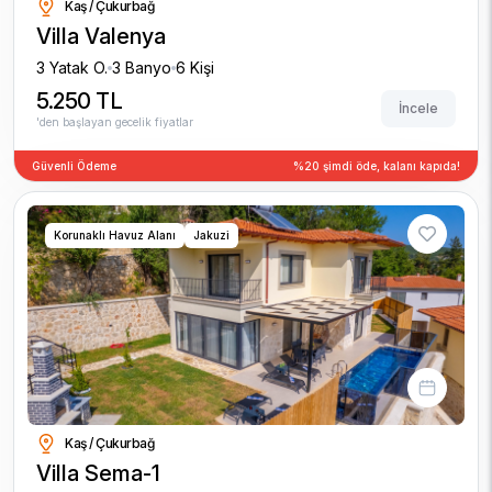
Kaş / Çukurbağ
Villa Valenya
3 Yatak O.
3 Banyo
6 Kişi
5.250 TL
İncele
'den başlayan gecelik fiyatlar
Güvenli Ödeme
%20 şimdi öde, kalanı kapıda!
Korunaklı Havuz Alanı
Jakuzi
Kaş / Çukurbağ
Villa Sema-1