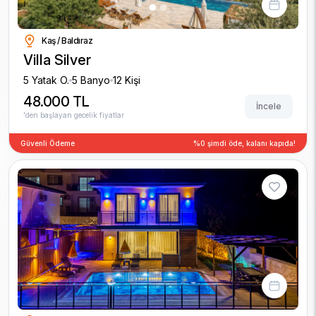
Kaş / Baldıraz
Villa Silver
5 Yatak O.
5 Banyo
12 Kişi
48.000 TL
İncele
'den başlayan gecelik fiyatlar
Güvenli Ödeme
%0 şimdi öde, kalanı kapıda!