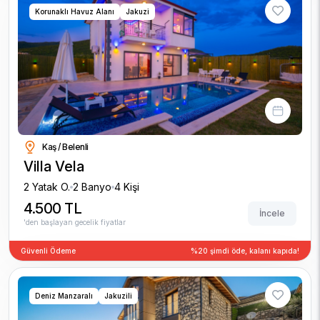
Korunaklı Havuz Alanı
Jakuzi
Kaş / Belenli
Villa Vela
2 Yatak O.
2 Banyo
4 Kişi
4.500 TL
İncele
'den başlayan gecelik fiyatlar
Güvenli Ödeme
%20 şimdi öde, kalanı kapıda!
Deniz Manzaralı
Jakuzili