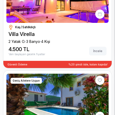
Kaş / Sahilkılıçlı
Villa Virella
2 Yatak O.
3 Banyo
4 Kişi
4.500 TL
İncele
'den başlayan gecelik fiyatlar
Güvenli Ödeme
%20 şimdi öde, kalanı kapıda!
Geniş Ailelere Uygun