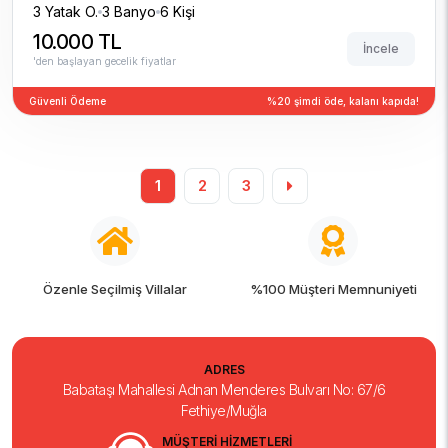
3 Yatak O.
3 Banyo
6 Kişi
10.000 TL
İncele
'den başlayan gecelik fiyatlar
Güvenli Ödeme
%20 şimdi öde, kalanı kapıda!
1
2
3
%100 Müşteri Memnuniyeti
7/24 Tatil Desteği
ADRES
Babataşı Mahallesi Adnan Menderes Bulvarı No: 67/6
Fethiye/Muğla
MÜŞTERİ HİZMETLERİ