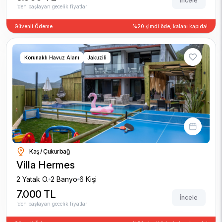
İncele
'den başlayan gecelik fiyatlar
Güvenli Ödeme
%20 şimdi öde, kalanı kapıda!
Korunaklı Havuz Alanı
Jakuzili
Kaş / Çukurbağ
Villa Hermes
2 Yatak O.
2 Banyo
6 Kişi
7.000 TL
İncele
'den başlayan gecelik fiyatlar