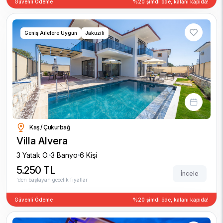
Güvenli Ödeme
%20 şimdi öde, kalanı kapıda!
Geniş Ailelere Uygun
Jakuzili
Kaş / Çukurbağ
Villa Alvera
3 Yatak O.
3 Banyo
6 Kişi
5.250 TL
İncele
'den başlayan gecelik fiyatlar
Güvenli Ödeme
%20 şimdi öde, kalanı kapıda!