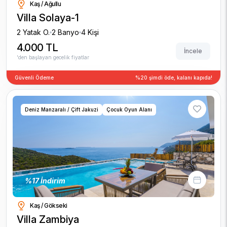
Kaş / Ağullu
Villa Solaya-1
2 Yatak O.
2 Banyo
4 Kişi
4.000 TL
İncele
'den başlayan gecelik fiyatlar
Güvenli Ödeme
%20 şimdi öde, kalanı kapıda!
Deniz Manzaralı / Çift Jakuzi
Çocuk Oyun Alanı
%17 İndirim
Kaş / Gökseki
Villa Zambiya