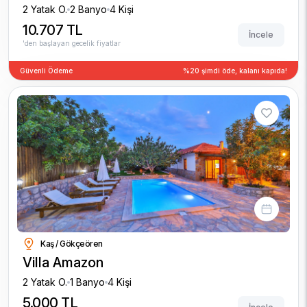
2 Yatak O.
2 Banyo
4 Kişi
10.707 TL
İncele
'den başlayan gecelik fiyatlar
Güvenli Ödeme
%20 şimdi öde, kalanı kapıda!
Kaş / Gökçeören
Villa Amazon
2 Yatak O.
1 Banyo
4 Kişi
5.000 TL