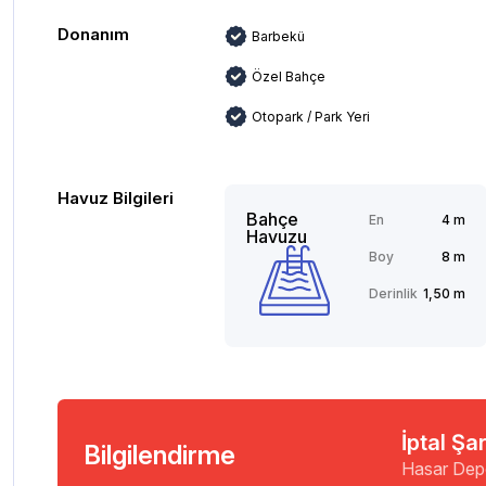
Donanım
Barbekü
Özel Bahçe
Otopark / Park Yeri
Havuz Bilgileri
Bahçe
En
4 m
Havuzu
Boy
8 m
Derinlik
1,50 m
İptal Şar
Bilgilendirme
Hasar Dep