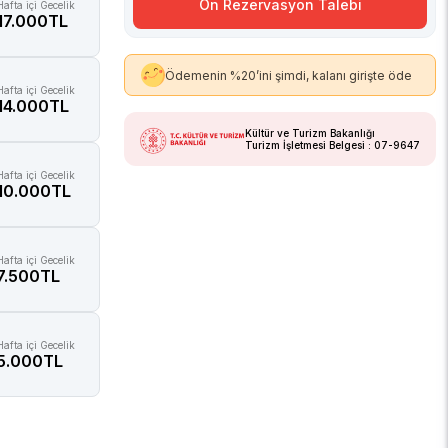
Ön Rezervasyon Talebi
Hafta içi Gecelik
17.000TL
Ödemenin %20’ini şimdi, kalanı girişte öde
Hafta içi Gecelik
14.000TL
Kültür ve Turizm Bakanlığı
Turizm İşletmesi Belgesi : 07-9647
Hafta içi Gecelik
10.000TL
Hafta içi Gecelik
7.500TL
Hafta içi Gecelik
5.000TL