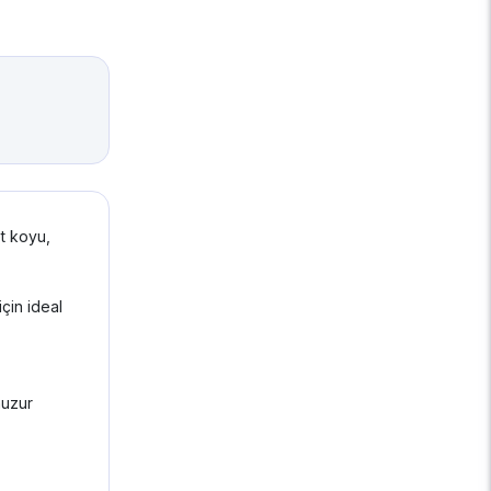
et koyu,
için ideal
huzur