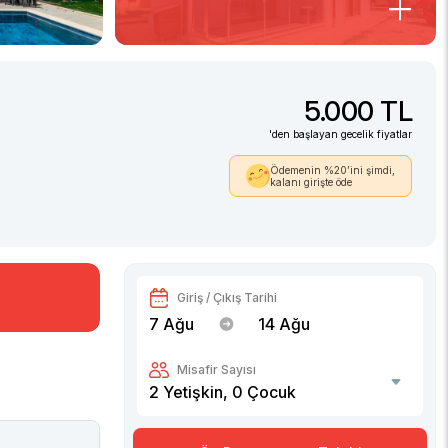
5.000 TL
'den başlayan gecelik fiyatlar
Ödemenin %20’ini şimdi,
kalanı girişte öde
Giriş / Çıkış Tarihi
7 Ağu
14 Ağu
Misafir Sayısı
2
Yetişkin,
0
Çocuk