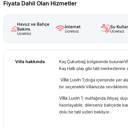
Fiyata Dahil Olan Hizmetler
Havuz ve Bahçe
İnternet
Su Kulla
Bakımı
Ücretsiz
Ücretsiz
Ücretsiz
V
Villa hakkında
Kaş Çukurbağ bölgesinde bulunan
Kaş Halk plajı gibi tatil merkezlerine
Villa Luvin 1;
doğa içerisinde yer ala
bir seçenektir.Villamızda sevdiklerin
Villa Luvin 1
; mutfağında ihtiyaç du
hazırlayabilir, dilerseniz bahçede bar
dolu bir tatil sizleri bekliyor...