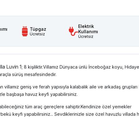
Elektrik
nımı
Tüpgaz
Kullanımı
Ücretsiz
Ücretsiz
illa Luvin 1
; 8 kişiliktir.Villamız Dünyaca ünlü İnceboğaz koyu, Hiday
 araçla sürüş mesafesindedir.
n villamız geniş ve ferah yapısıyla kalabalık aile ve arkadaş grupları 
izle başbaşa havuz keyfi yapabilirsiniz.
yabileceğiniz tüm araç gereçlere sahiptir.Kendinize özel yemekler
bekü keyfi yapabilirsiniz... Sevdiklerinizle size özel havuzlu villada 