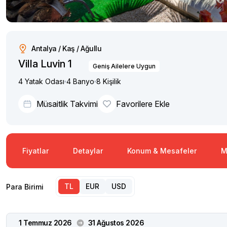
Antalya / Kaş / Ağullu
Villa Luvin 1
Geniş Ailelere Uygun
4 Yatak Odası
4 Banyo
8 Kişilik
Müsaitlik Takvimi
Favorilere Ekle
Fiyatlar
Detaylar
Konum & Mesafeler
M
TL
EUR
USD
Para Birimi
1 Temmuz 2026
31 Ağustos 2026