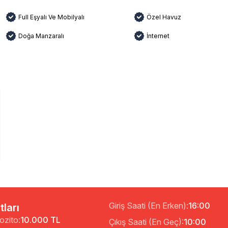
Full Eşyalı Ve Mobilyalı
Özel Havuz
Doğa Manzaralı
İnternet
Giriş Saati (En Erken):
16:00
tları
ozito:
10.000 TL
Çıkış Saati (En Geç):
10:00