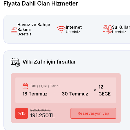
Fiyata Dahil Olan Hizmetler
Havuz ve Bahçe
İnternet
Su Kulla
Bakımı
Ücretsiz
Ücretsiz
Ücretsiz
Villa Zafir
için fırsatlar
Giriş / Çıkış Tarihi
12
18 Temmuz
30 Temmuz
GECE
225.000TL
%15
Rezervasyon yap
191.250TL