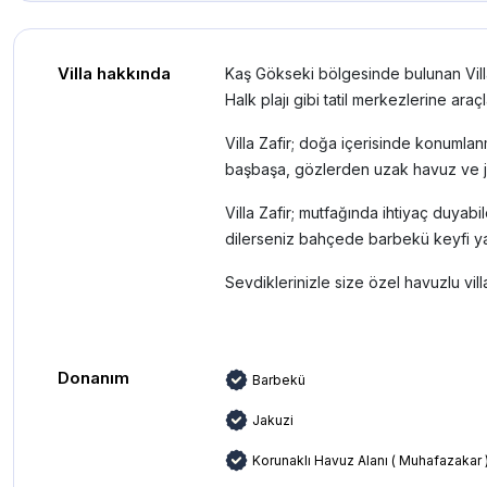
Villa hakkında
Kaş Gökseki bölgesinde bulunan Vill
Halk plajı gibi tatil merkezlerine ara
Villa Zafir; doğa içerisinde konumlanm
başbaşa, gözlerden uzak havuz ve jak
Villa Zafir; mutfağında ihtiyaç duyab
dilerseniz bahçede barbekü keyfi yapa
Sevdiklerinizle size özel havuzlu villad
Donanım
Barbekü
Jakuzi
Korunaklı Havuz Alanı ( Muhafazakar 