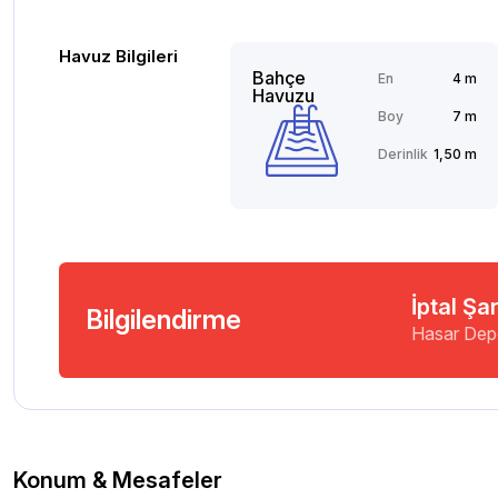
Havuz Bilgileri
Bahçe
En
4 m
Havuzu
Boy
7 m
Derinlik
1,50 m
İptal Şar
Bilgilendirme
Hasar Dep
Konum & Mesafeler