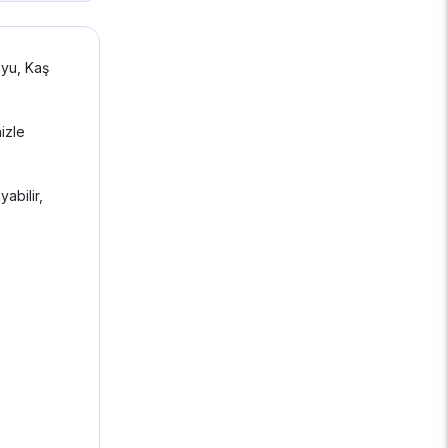
oyu, Kaş
nizle
abilir,