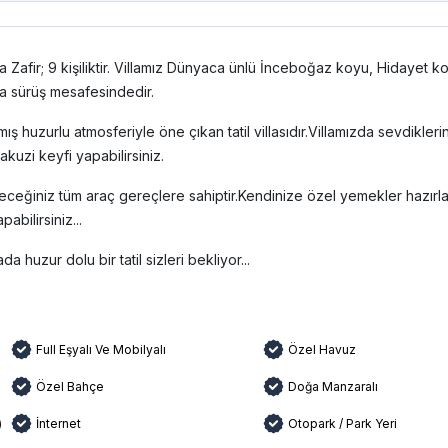
a Zafir
; 9 kişiliktir. Villamız Dünyaca ünlü İnceboğaz koyu, Hidayet k
çla sürüş mesafesindedir.
ış huzurlu atmosferiyle öne çıkan tatil villasıdır.Villamızda sevdikleri
uzi keyfi yapabilirsiniz.
ileceğiniz tüm araç gereçlere sahiptir.Kendinize özel yemekler hazırlay
bilirsiniz...
a huzur dolu bir tatil sizleri bekliyor...
Full Eşyalı Ve Mobilyalı
Özel Havuz
Özel Bahçe
Doğa Manzaralı
)
İnternet
Otopark / Park Yeri