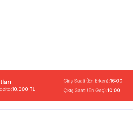
Giriş Saati (En Erken):
16:00
tları
ozito:
10.000 TL
Çıkış Saati (En Geç):
10:00