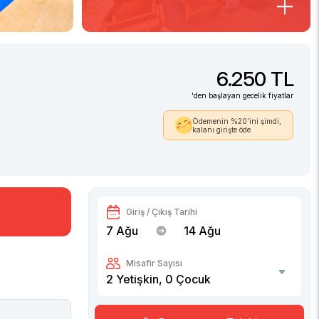
6.250 TL
'den başlayan gecelik fiyatlar
Ödemenin %20’ini şimdi,
kalanı girişte öde
Giriş / Çıkış Tarihi
7 Ağu
14 Ağu
Misafir Sayısı
2
Yetişkin,
0
Çocuk