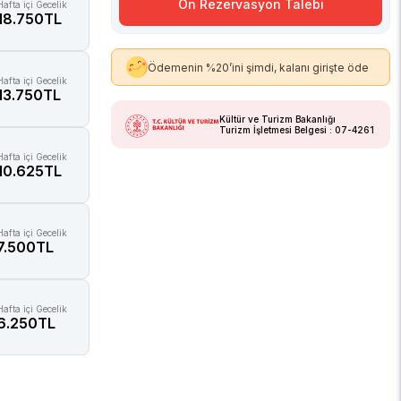
Ön Rezervasyon Talebi
Hafta içi Gecelik
18.750TL
Ödemenin %20’ini şimdi, kalanı girişte öde
Hafta içi Gecelik
13.750TL
Kültür ve Turizm Bakanlığı
Turizm İşletmesi Belgesi : 07-4261
Hafta içi Gecelik
10.625TL
Hafta içi Gecelik
7.500TL
Hafta içi Gecelik
6.250TL