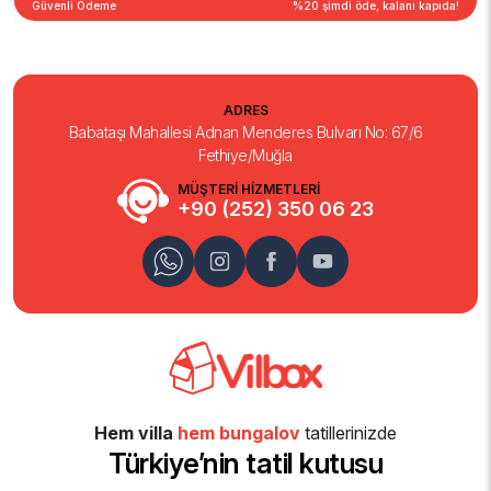
Güvenli Ödeme
%20 şimdi öde, kalanı kapıda!
ADRES
Babataşı Mahallesi Adnan Menderes Bulvarı No: 67/6
Fethiye/Muğla
MÜŞTERİ HİZMETLERİ
+90 (252) 350 06 23
Hem villa
hem bungalov
tatillerinizde
Türkiye’nin tatil kutusu