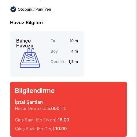
Otopark / Park Yeri
Havuz Bilgileri
Bahçe
En
10 m
Havuzu
Boy
4 m
Derinlik
1,5 m
Bilgilendirme
İptal Şartları
Hasar Depozito:
5.000 TL
Giriş Saati (En Erken):
16:00
Çıkış Saati (En Geç):
10:00