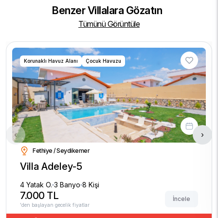
Benzer Villalara Gözatın
Tümünü Görüntüle
Korunaklı Havuz Alanı
Çocuk Havuzu
‹
›
Fethiye / Seydikemer
Villa Adeley-5
4 Yatak O.
3 Banyo
8 Kişi
7.000 TL
İncele
'den başlayan gecelik fiyatlar