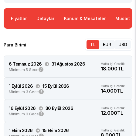
Fiyatlar
Detaylar
Konum & Mesafeler
Müsaitlik
TL
EUR
USD
Para Birimi
6 Temmuz 2026
31 Ağustos 2026
Hafta içi Gecelik
18.000TL
Minimum 5 Gece
1 Eylül 2026
15 Eylül 2026
Hafta içi Gecelik
14.000TL
Minimum 3 Gece
16 Eylül 2026
30 Eylül 2026
Hafta içi Gecelik
12.000TL
Minimum 3 Gece
1 Ekim 2026
15 Ekim 2026
Hafta içi Gecelik
8.000TL