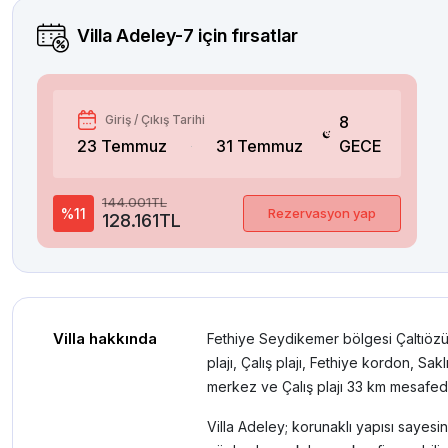
Villa Adeley-7
için fırsatlar
Giriş / Çıkış Tarihi
8
23 Temmuz
31 Temmuz
GECE
144.001TL
%11
Rezervasyon yap
128.161TL
Villa hakkında
Fethiye Seydikemer bölgesi Çaltıözü 
plajı, Çalış plajı, Fethiye kordon, S
merkez ve Çalış plajı 33 km mesafed
Villa Adeley; korunaklı yapısı sayes