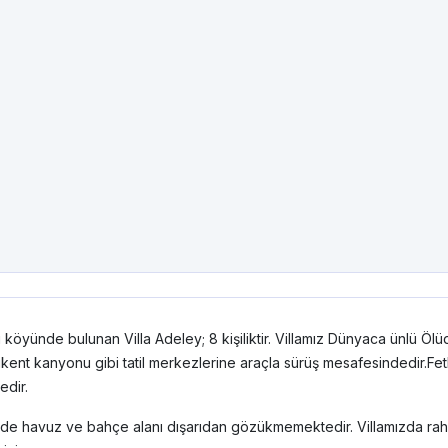
köyünde bulunan Villa Adeley; 8 kişiliktir. Villamız Dünyaca ünlü Ölü
aklıkent kanyonu gibi tatil merkezlerine araçla sürüş mesafesindedir.Fe
edir.
inde havuz ve bahçe alanı dışarıdan gözükmemektedir. Villamızda raha