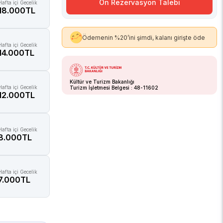
Ön Rezervasyon Talebi
Hafta içi Gecelik
18.000TL
Ödemenin %20’ini şimdi, kalanı girişte öde
Hafta içi Gecelik
14.000TL
Kültür ve Turizm Bakanlığı
Hafta içi Gecelik
Turizm İşletmesi Belgesi : 48-11602
12.000TL
Hafta içi Gecelik
8.000TL
Hafta içi Gecelik
7.000TL