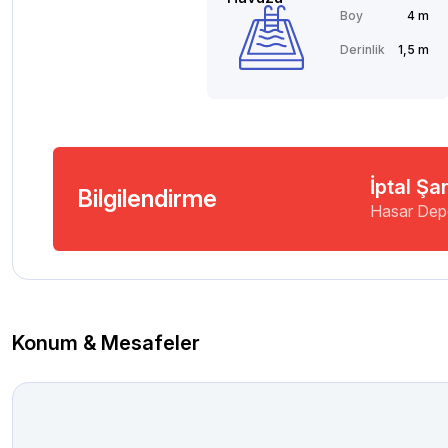
Boy
4 m
Derinlik
1,5 m
İptal Şar
Bilgilendirme
Hasar Dep
Konum & Mesafeler