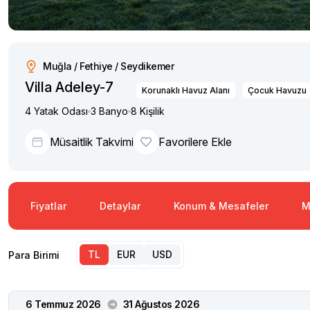
Muğla / Fethiye / Seydikemer
Villa Adeley-7
Korunaklı Havuz Alanı
Çocuk Havuzu
4 Yatak Odası
3 Banyo
8 Kişilik
Müsaitlik Takvimi
Favorilere Ekle
Fiyatlar
Detaylar
Konum & Mesafeler
M
TL
EUR
USD
Para Birimi
6 Temmuz 2026
31 Ağustos 2026