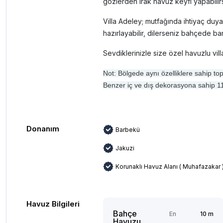
gözlerden ırak havuz keyfi yapabilirs
Villa Adeley; mutfağında ihtiyaç duy
hazırlayabilir, dilerseniz bahçede bar
Sevdiklerinizle size özel havuzlu villad
Not: Bölgede aynı özelliklere sahip to
Benzer iç ve dış dekorasyona sahip 11 v
Donanım
Barbekü
Jakuzi
Korunaklı Havuz Alanı ( Muhafazakar 
Havuz Bilgileri
Bahçe
En
10 m
Havuzu