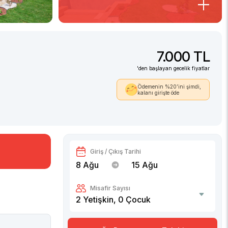
7.000 TL
'den başlayan gecelik fiyatlar
Ödemenin %20’ini şimdi,
kalanı girişte öde
Giriş / Çıkış Tarihi
8 Ağu
15 Ağu
Misafir Sayısı
2
Yetişkin,
0
Çocuk