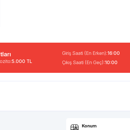
Giriş Saati (En Erken):
16:00
tları
ozito:
5.000 TL
Çıkış Saati (En Geç):
10:00
Konum