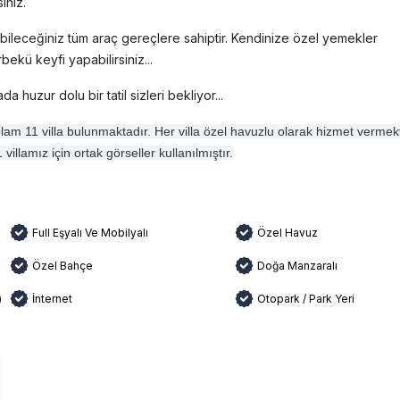
iniz.
abileceğiniz tüm araç gereçlere sahiptir. Kendinize özel yemekler
bekü keyfi yapabilirsiniz...
a huzur dolu bir tatil sizleri bekliyor...
plam 11 villa bulunmaktadır. Her villa özel havuzlu olarak hizmet vermekt
illamız için ortak görseller kullanılmıştır.
Full Eşyalı Ve Mobilyalı
Özel Havuz
Özel Bahçe
Doğa Manzaralı
)
İnternet
Otopark / Park Yeri