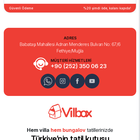
Güvenli Ödeme
%20 şimdi öde, kalanı kapıda!
ADRES
Babataşı Mahallesi Adnan Menderes Bulvarı No: 67/6
Fethiye/Muğla
MÜŞTERİ HİZMETLERİ
+90 (252) 350 06 23
Hem villa
hem bungalov
tatillerinizde
Türkiye’nin tatil kutusu