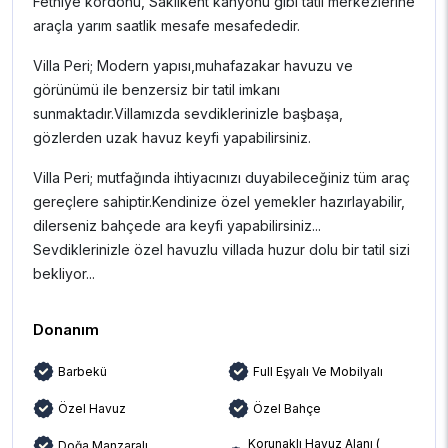
Fethiye kordonu, Saklıkent kanyonu gibi tatil merkezlerine
araçla yarım saatlik mesafe mesafededir.
Villa Peri; Modern yapısı,muhafazakar havuzu ve
görünümü ile benzersiz bir tatil imkanı
sunmaktadır.Villamızda sevdiklerinizle başbaşa,
gözlerden uzak havuz keyfi yapabilirsiniz.
Villa Peri; mutfağında ihtiyacınızı duyabileceğiniz tüm araç
gereçlere sahiptir.Kendinize özel yemekler hazırlayabilir,
dilerseniz bahçede ara keyfi yapabilirsiniz...
Sevdiklerinizle özel havuzlu villada huzur dolu bir tatil sizi
bekliyor...
Donanım
Barbekü
Full Eşyalı Ve Mobilyalı
Özel Havuz
Özel Bahçe
Korunaklı Havuz Alanı (
Doğa Manzaralı