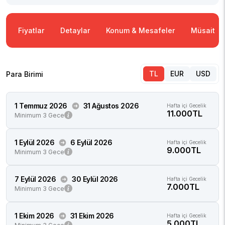
Fiyatlar
Detaylar
Konum & Mesafeler
Müsaitlik
TL
EUR
USD
Para Birimi
1 Temmuz 2026
31 Ağustos 2026
Hafta içi Gecelik
11.000TL
Minimum 3 Gece
1 Eylül 2026
6 Eylül 2026
Hafta içi Gecelik
9.000TL
Minimum 3 Gece
7 Eylül 2026
30 Eylül 2026
Hafta içi Gecelik
7.000TL
Minimum 3 Gece
1 Ekim 2026
31 Ekim 2026
Hafta içi Gecelik
5.000TL