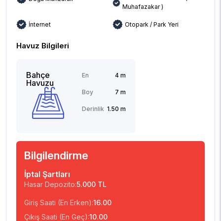
Muhafazakar )
İnternet
Otopark / Park Yeri
Havuz Bilgileri
Bahçe
En
4 m
Havuzu
Boy
7 m
Derinlik
1.50 m
Bilgilendirme
İptal Şartları
Hasar Depozito:
5.000 TL
Giriş Saati (En Erken):
16.00
Çıkış Saati (En Geç):
10.00