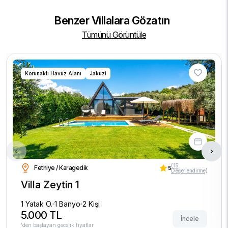
Benzer Villalara Gözatın
Tümünü Görüntüle
Korunaklı Havuz Alanı
Jakuzi
‹
›
(15
Fethiye / Karagedik
5
Değerlendirme)
Villa Zeytin 1
1 Yatak O.
1 Banyo
2 Kişi
5.000 TL
İncele
'den başlayan gecelik fiyatlar