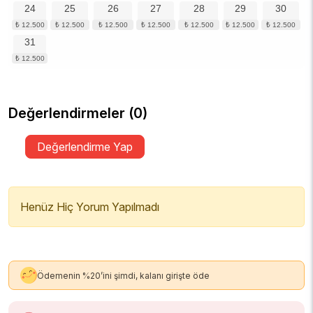
24
25
26
27
28
29
30
31
Değerlendirmeler (0)
Değerlendirme Yap
Henüz Hiç Yorum Yapılmadı
Ödemenin %20’ini şimdi, kalanı girişte öde