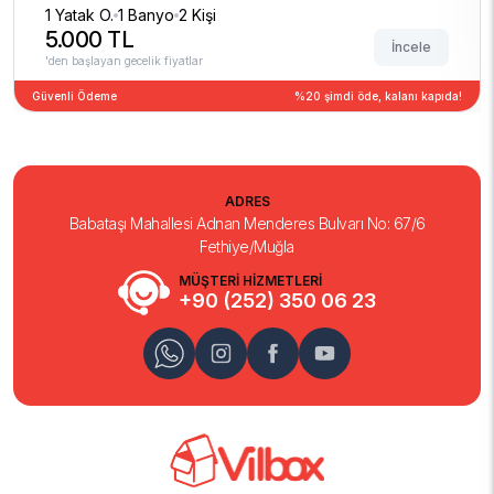
1 Yatak O.
1 Banyo
2 Kişi
5.000 TL
İncele
'den başlayan gecelik fiyatlar
Güvenli Ödeme
%20 şimdi öde, kalanı kapıda!
ADRES
Babataşı Mahallesi Adnan Menderes Bulvarı No: 67/6
Fethiye/Muğla
MÜŞTERİ HİZMETLERİ
+90 (252) 350 06 23