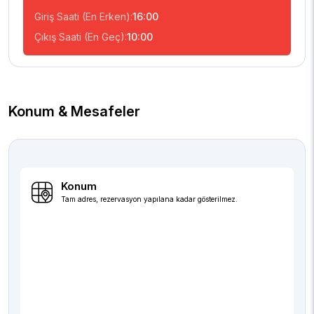
Giriş Saati (En Erken):
16:00
Çıkış Saati (En Geç):
10:00
Konum & Mesafeler
Konum
Tam adres, rezervasyon yapılana kadar gösterilmez.