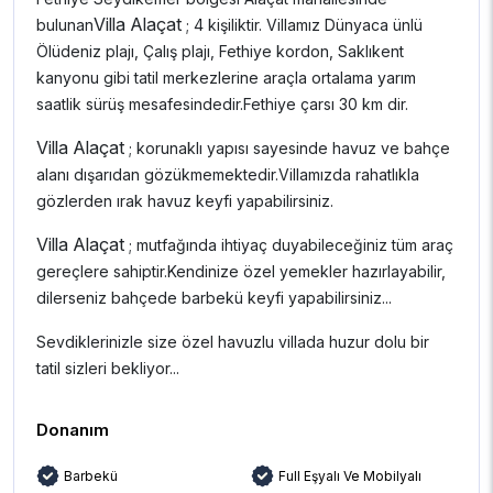
Villa Alaçat
bulunan
; 4 kişiliktir. Villamız Dünyaca ünlü
Ölüdeniz plajı, Çalış plajı, Fethiye kordon, Saklıkent
kanyonu gibi tatil merkezlerine araçla ortalama yarım
saatlik sürüş mesafesindedir.Fethiye çarsı 30 km dir.
Villa Alaçat
; korunaklı yapısı sayesinde havuz ve bahçe
alanı dışarıdan gözükmemektedir.Villamızda rahatlıkla
gözlerden ırak havuz keyfi yapabilirsiniz.
Villa Alaçat
; mutfağında ihtiyaç duyabileceğiniz tüm araç
gereçlere sahiptir.Kendinize özel yemekler hazırlayabilir,
dilerseniz bahçede barbekü keyfi yapabilirsiniz...
Sevdiklerinizle size özel havuzlu villada huzur dolu bir
tatil sizleri bekliyor...
Donanım
Barbekü
Full Eşyalı Ve Mobilyalı