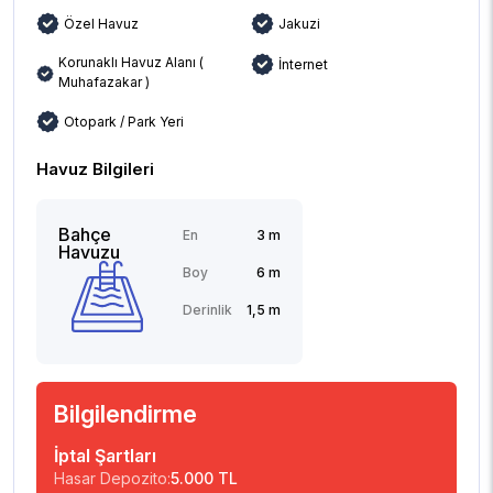
Özel Havuz
Jakuzi
Korunaklı Havuz Alanı (
İnternet
Muhafazakar )
Otopark / Park Yeri
Havuz Bilgileri
Bahçe
En
3 m
Havuzu
Boy
6 m
Derinlik
1,5 m
Bilgilendirme
İptal Şartları
Hasar Depozito:
5.000 TL