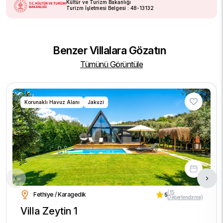
Kültür ve Turizm Bakanlığı
Turizm İşletmesi Belgesi : 48-13132
Benzer Villalara Gözatın
Tümünü Görüntüle
Korunaklı Havuz Alanı
Jakuzi
‹
›
(15
Fethiye / Karagedik
5
Değerlendirme)
Villa Zeytin 1