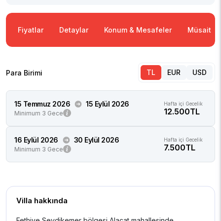
Fiyatlar
Detaylar
Konum & Mesafeler
Müsaitlik
TL
EUR
USD
Para Birimi
15 Temmuz 2026
15 Eylül 2026
Hafta içi Gecelik
12.500TL
Minimum 3 Gece
16 Eylül 2026
30 Eylül 2026
Hafta içi Gecelik
7.500TL
Minimum 3 Gece
Villa hakkında
Fethiye Seydikemer bölgesi Alaçat mahallesinde