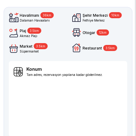
Havalimanı
Şehir Merkezi
36km
10km
Dalaman Havaalanı
Fethiye Merkez
Plaj
3.5km
Otogar
12km
Akmaz Plajı
Market
3.5km
Restaurant
3.5km
Süpermarket
Konum
Tam adres, rezervasyon yapılana kadar gösterilmez.