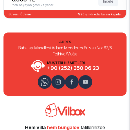
İncele
'den başlayan gecelik fiyatlar
Güvenli Ödeme
%20 şimdi öde, kalanı kapıda!
ADRES
Babataşı Mahallesi Adnan Menderes Bulvarı No: 67/6
Fethiye/Muğla
MÜŞTERİ HİZMETLERİ
+90 (252) 350 06 23
Hem villa
hem bungalov
tatillerinizde