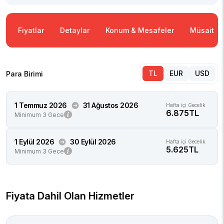
Fiyatlar
Detaylar
Konum & Mesafeler
Müsaitlik
TL
EUR
USD
Para Birimi
1 Temmuz 2026
31 Ağustos 2026
Hafta içi Gecelik
6.875TL
Minimum 3 Gece
1 Eylül 2026
30 Eylül 2026
Hafta içi Gecelik
5.625TL
Minimum 3 Gece
Fiyata Dahil Olan Hizmetler