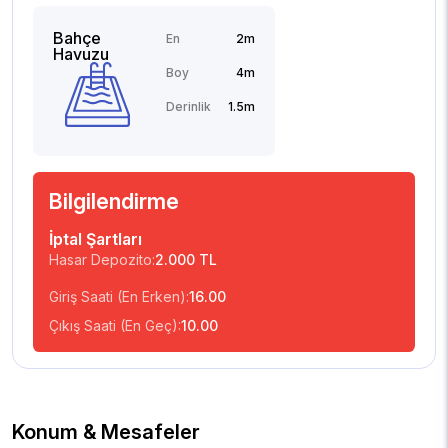
Bahçe
En
2m
Havuzu
Boy
4m
Derinlik
1.5m
Bilgilendirme
İptal Şartları
Hasar Depozito:
2.000 TL
Giriş Saati (En Erken):
16.00
Çıkış Saati (En Geç):
10.00
Konum & Mesafeler