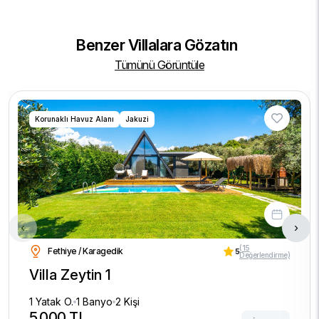
Benzer Villalara Gözatın
Tümünü Görüntüle
Korunaklı Havuz Alanı
Jakuzi
‹
›
(15
Fethiye / Karagedik
5
Değerlendirme)
Villa Zeytin 1
1 Yatak O.
1 Banyo
2 Kişi
5.000 TL