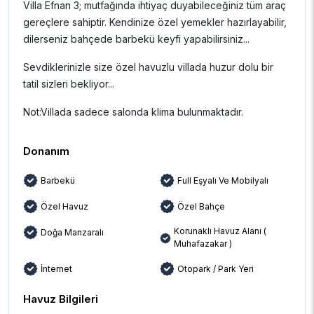
Villa Efnan 3; mutfağında ihtiyaç duyabileceğiniz tüm araç
gereçlere sahiptir. Kendinize özel yemekler hazırlayabilir,
dilerseniz bahçede barbekü keyfi yapabilirsiniz...
Sevdiklerinizle size özel havuzlu villada huzur dolu bir
tatil sizleri bekliyor...
Not:Villada sadece salonda klima bulunmaktadır.
Donanım
Barbekü
Full Eşyalı Ve Mobilyalı
Özel Havuz
Özel Bahçe
Korunaklı Havuz Alanı (
Doğa Manzaralı
Muhafazakar )
İnternet
Otopark / Park Yeri
Havuz Bilgileri