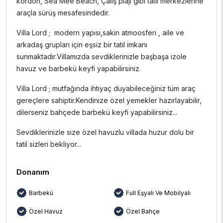
kordon, Sea Mee Beach, Çalış plajı gibi tatil merkezlerine
araçla sürüş mesafesindedir.
Villa Lord ; modern yapısı,sakin atmoosferi , aile ve
arkadaş grupları için eşsiz bir tatil imkanı
sunmaktadır.Villamızda sevdiklerinizle başbaşa izole
havuz ve barbekü keyfi yapabilirsiniz.
Villa Lord ; mutfağında ihtiyaç duyabileceğiniz tüm araç
gereçlere sahiptir.Kendinize özel yemekler hazırlayabilir,
dilerseniz bahçede barbekü keyfi yapabilirsiniz...
Sevdiklerinizle size özel havuzlu villada huzur dolu bir
tatil sizleri bekliyor...
Donanım
Barbekü
Full Eşyalı Ve Mobilyalı
Özel Havuz
Özel Bahçe