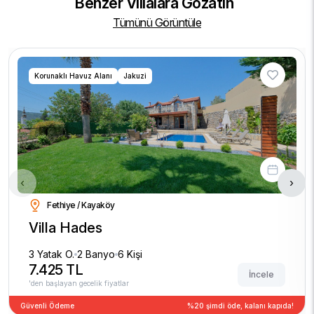
Benzer Villalara Gözatın
Tümünü Görüntüle
Korunaklı Havuz Alanı
Jakuzi
‹
›
Fethiye / Kayaköy
Villa Hades
3 Yatak O.
2 Banyo
6 Kişi
7.425 TL
İncele
'den başlayan gecelik fiyatlar
Güvenli Ödeme
%20 şimdi öde, kalanı kapıda!