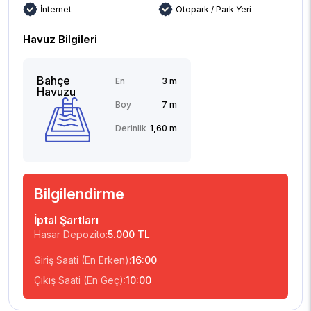
İnternet
Otopark / Park Yeri
Havuz Bilgileri
Bahçe
En
3 m
Havuzu
Boy
7 m
Derinlik
1,60 m
Bilgilendirme
İptal Şartları
Hasar Depozito:
5.000 TL
Giriş Saati (En Erken):
16:00
Çıkış Saati (En Geç):
10:00