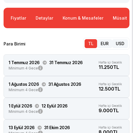
Fiyatlar
Detaylar
Konum & Mesafeler
Müsaitlik
TL
EUR
USD
Para Birimi
1 Temmuz 2026
31 Temmuz 2026
Hafta içi Gecelik
11.250TL
Minimum 4 Gece
1 Ağustos 2026
31 Ağustos 2026
Hafta içi Gecelik
12.500TL
Minimum 4 Gece
1 Eylül 2026
12 Eylül 2026
Hafta içi Gecelik
9.000TL
Minimum 4 Gece
13 Eylül 2026
31 Ekim 2026
Hafta içi Gecelik
8.000TL