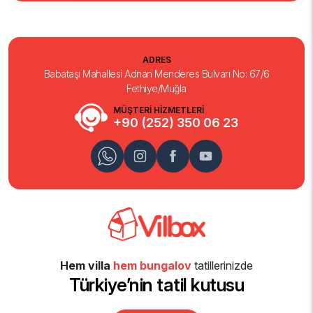
ADRES
Babataşı Mahallesi Adnan Menderes Bulvarı No: 67/6
Fethiye/Muğla
MÜŞTERİ HİZMETLERİ
+90 (252) 350 06 23
Hem villa
hem bungalov
tatillerinizde
Türkiye’nin tatil kutusu