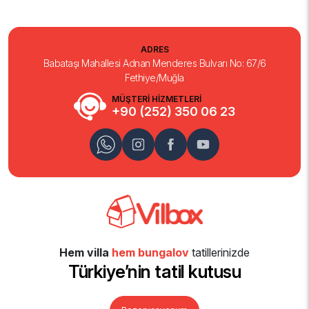
ADRES
Babataşı Mahallesi Adnan Menderes Bulvarı No: 67/6
Fethiye/Muğla
MÜŞTERİ HİZMETLERİ
+90 (252) 350 06 23
Hem villa
hem bungalov
tatillerinizde
Türkiye’nin tatil kutusu