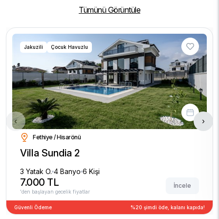
Tümünü Görüntüle
Jakuzili
Çocuk Havuzlu
‹
›
Fethiye / Hisarönü
Villa Sundia 2
3 Yatak O.
4 Banyo
6 Kişi
7.000 TL
İncele
'den başlayan gecelik fiyatlar
Güvenli Ödeme
%20 şimdi öde, kalanı kapıda!