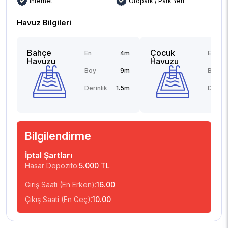
İnternet
Otopark / Park Yeri
Havuz Bilgileri
Bahçe
Çocuk
En
4m
En
Havuzu
Havuzu
Boy
9m
Boy
Derinlik
1.5m
Derinli
Bilgilendirme
İptal Şartları
Hasar Depozito:
5.000 TL
Giriş Saati (En Erken):
16.00
Çıkış Saati (En Geç):
10.00