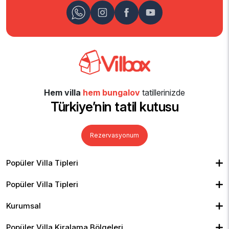
Hem villa
hem bungalov
tatillerinizde
Türkiye’nin tatil kutusu
Rezervasyonum
Popüler Villa Tipleri
Muhafazakar Villalar
Balayı Villaları
Kiralık Bungalov
Popüler Villa Tipleri
Kapalı Havuzlu Villalar
Deniz Manzaralı Villalar
Isıtmalı Havuzlu Villalar
Doğa Manzaralı Villalar
Geniş Ailelere Uygun Villalar
Denize Yakın Villalar
Kurumsal
Çocuk Havuzlu Villalar
Blog
Ekonomik Villalar
İletişim
Merkeze Yakın Villalar
Yorumlar
Popüler Villa Kiralama Bölgeleri