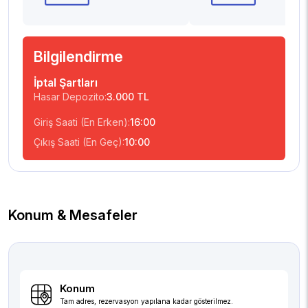
Bilgilendirme
İptal Şartları
Hasar Depozito:
3.000 TL
Giriş Saati (En Erken):
16:00
Çıkış Saati (En Geç):
10:00
Konum & Mesafeler
Konum
Tam adres, rezervasyon yapılana kadar gösterilmez.