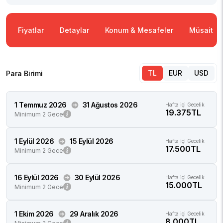
Fiyatlar
Detaylar
Konum & Mesafeler
Müsaitlik
TL
EUR
USD
Para Birimi
1 Temmuz 2026
31 Ağustos 2026
Hafta içi Gecelik
19.375TL
Minimum 2 Gece
1 Eylül 2026
15 Eylül 2026
Hafta içi Gecelik
17.500TL
Minimum 2 Gece
16 Eylül 2026
30 Eylül 2026
Hafta içi Gecelik
15.000TL
Minimum 2 Gece
1 Ekim 2026
29 Aralık 2026
Hafta içi Gecelik
8.000TL