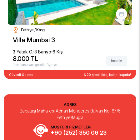
Fethiye / Kargı
Villa Mumbai 3
3 Yatak O.
3 Banyo
6 Kişi
8.000 TL
İncele
'den başlayan gecelik fiyatlar
Güvenli Ödeme
%20 şimdi öde, kalanı kapıda!
ADRES
Babataşı Mahallesi Adnan Menderes Bulvarı No: 67/6
Fethiye/Muğla
MÜŞTERİ HİZMETLERİ
+90 (252) 350 06 23