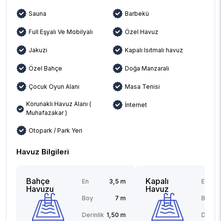
Sauna
Barbekü
Full Eşyalı Ve Mobilyalı
Özel Havuz
Jakuzi
Kapalı Isıtmalı havuz
Özel Bahçe
Doğa Manzaralı
Çocuk Oyun Alanı
Masa Tenisi
Korunaklı Havuz Alanı (
İnternet
Muhafazakar )
Otopark / Park Yeri
Havuz Bilgileri
Bahçe
Kapalı
En
3,5 m
En
Havuzu
Havuz
Boy
7 m
Boy
Derinlik
1,50 m
Derinli