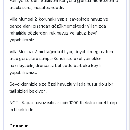
Fethiye kordon, Saklıkent kanyonu gibi tatil merkezlerine
araçla sürüş mesafesindedir.
Villa Mumbai 2; korunaklı yapısı sayesinde havuz ve
bahçe alanı dışarıdan gözükmemektedir.Villamızda
rahatlıkla gözlerden ırak havuz ve jakuzi keyfi
yapabilirsiniz.
Villa Mumbai 2; mutfağında ihtiyaç duyabileceğiniz tüm
araç gereçlere sahiptir.Kendinize özel yemekler
hazırlayabilir, dilerseniz bahçede barbekü keyfi
yapabilirsiniz...
Sevdiklerinizle size özel havuzlu villada huzur dolu bir
tatil sizleri bekliyor...
NOT : Kapalı havuz ısıtması için 1000 ₺ ekstra ücret talep
edilmektedir.
Donanım