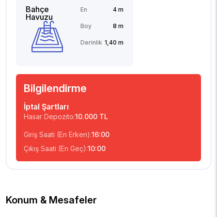
Bahçe
En
4 m
Havuzu
Boy
8 m
Derinlik
1,40 m
Bilgilendirme
İptal Şartları
Hasar Depozito:
10.000 TL
Giriş Saati (En Erken):
16:00
Çıkış Saati (En Geç):
10:00
Konum & Mesafeler