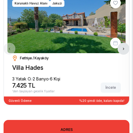
Korunaklı Havuz Alanı
Jakuzi
‹
›
Fethiye / Kayaköy
Villa Hades
3 Yatak O.
2 Banyo
6 Kişi
7.425 TL
İncele
'den başlayan gecelik fiyatlar
Güvenli Ödeme
%20 şimdi öde, kalanı kapıda!
ADRES