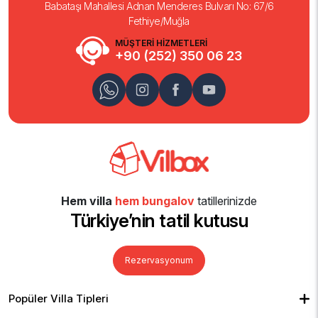
Babataşı Mahallesi Adnan Menderes Bulvarı No: 67/6
Fethiye/Muğla
MÜŞTERİ HİZMETLERİ
+90 (252) 350 06 23
Hem villa
hem bungalov
tatillerinizde
Türkiye’nin tatil kutusu
Rezervasyonum
Popüler Villa Tipleri
Muhafazakar Villalar