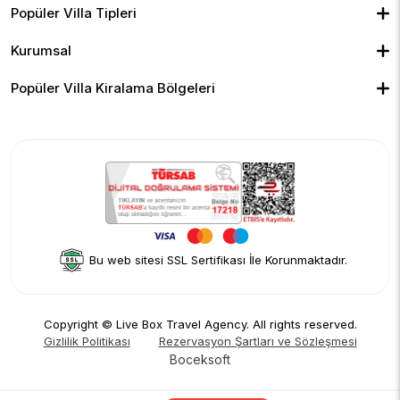
Balayı Villaları
Kiralık Bungalov
Popüler Villa Tipleri
Kapalı Havuzlu Villalar
Deniz Manzaralı Villalar
Isıtmalı Havuzlu Villalar
Doğa Manzaralı Villalar
Geniş Ailelere Uygun Villalar
Denize Yakın Villalar
Kurumsal
Çocuk Havuzlu Villalar
Blog
Ekonomik Villalar
İletişim
Merkeze Yakın Villalar
Yorumlar
Popüler Villa Kiralama Bölgeleri
Hakkımızda
Fethiye
Gizlilik Politikası
Kalkan
İptal Politikası
Kaş
Kiralama Sözleşmesi
Sapanca
Rezervasyon Şartları ve Sözleşmesi
Kişisel Verilerin Korunması
Bu web sitesi SSL Sertifikası İle Korunmaktadır.
Copyright © Live Box Travel Agency. All rights reserved.
Gizlilik Politikası
Rezervasyon Şartları ve Sözleşmesi
Boceksoft