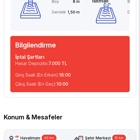
Isıtmalı
Boy
8 m
Boy
Derinlik
1,50 m
Derinli
Bilgilendirme
İptal Şartları
Hasar Depozito:
7.000 TL
Giriş Saati (En Erken):
16:00
Çıkış Saati (En Geç):
10:00
Konum & Mesafeler
Havalimanı
Şehir Merkezi
40 km
15 km