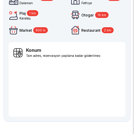
Dalaman
Fethiye
Plaj
1 km
Otogar
16 km
Karataş
Market
Restaurant
800 m
2 km
Konum
Tam adres, rezervasyon yapılana kadar gösterilmez.