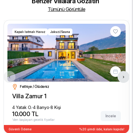
Benzer Villalara Gözatın
Tümünü Görüntüle
Kapalı Isıtmalı Havuz
Jakuzi/Sauna
‹
›
Fethiye / Ölüdeniz
Villa Zamur 1
4 Yatak O.
4 Banyo
8 Kişi
10.000 TL
İncele
'den başlayan gecelik fiyatlar
Güvenli Ödeme
%20 şimdi öde, kalanı kapıda!