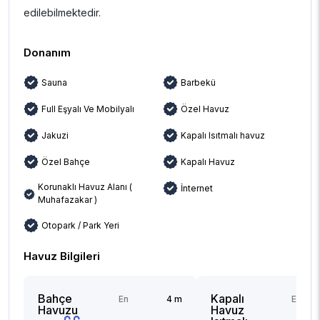
edilebilmektedir.
Donanım
Sauna
Barbekü
Full Eşyalı Ve Mobilyalı
Özel Havuz
Jakuzi
Kapalı Isıtmalı havuz
Özel Bahçe
Kapalı Havuz
Korunaklı Havuz Alanı (
İnternet
Muhafazakar )
Otopark / Park Yeri
Havuz Bilgileri
Bahçe
Kapalı
En
4 m
En
Havuzu
Havuz