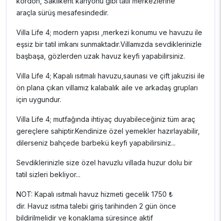
kordon, Saklıkent kanyonu gibi tatil merkezlerine
araçla sürüş mesafesindedir.
Villa Life 4; modern yapısı ,merkezi konumu ve havuzu ile
eşsiz bir tatil imkanı sunmaktadır.Villamızda sevdiklerinizle
başbaşa, gözlerden uzak havuz keyfi yapabilirsiniz.
Villa Life 4; Kapalı ısıtmalı havuzu,saunası ve çift jakuzisi ile
ön plana çıkan villamız kalabalık aile ve arkadaş grupları
için uygundur.
Villa Life 4; mutfağında ihtiyaç duyabileceğiniz tüm araç
gereçlere sahiptir.Kendinize özel yemekler hazırlayabilir,
dilerseniz bahçede barbekü keyfi yapabilirsiniz...
Sevdiklerinizle size özel havuzlu villada huzur dolu bir
tatil sizleri bekliyor...
NOT: Kapalı ısıtmalı havuz hizmeti gecelik 1750 ₺
dir. Havuz ısıtma talebi giriş tarihinden 2 gün önce
bildirilmelidir ve konaklama süresince aktif