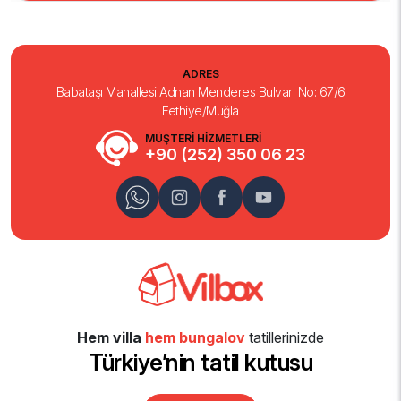
ADRES
Babataşı Mahallesi Adnan Menderes Bulvarı No: 67/6
Fethiye/Muğla
MÜŞTERİ HİZMETLERİ
+90 (252) 350 06 23
Hem villa
hem bungalov
tatillerinizde
Türkiye’nin tatil kutusu