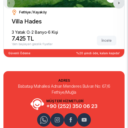
‹
›
Fethiye / Kayaköy
Villa Hades
3 Yatak O.
2 Banyo
6 Kişi
7.425 TL
İncele
'den başlayan gecelik fiyatlar
Güvenli Ödeme
%20 şimdi öde, kalanı kapıda!
ADRES
Babataşı Mahallesi Adnan Menderes Bulvarı No: 67/6
Fethiye/Muğla
MÜŞTERİ HİZMETLERİ
+90 (252) 350 06 23