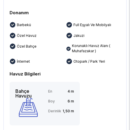
Donanım
Barbekü
Full Eşyalı Ve Mobilyalı
Özel Havuz
Jakuzi
Korunaklı Havuz Alanı (
Özel Bahçe
Muhafazakar )
İnternet
Otopark / Park Yeri
Havuz Bilgileri
Bahçe
En
4 m
Havuzu
Boy
6 m
Derinlik
1,50 m