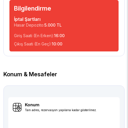
Bilgilendirme
İptal Şartları
Hasar Depozito:
5.000 TL
Giriş Saati (En Erken):
16:00
Çıkış Saati (En Geç):
10:00
Konum & Mesafeler
Konum
Tam adres, rezervasyon yapılana kadar gösterilmez.