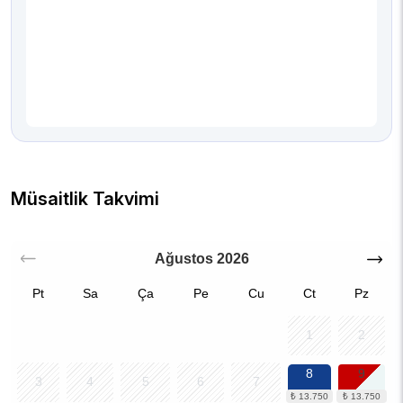
Müsaitlik Takvimi
Ağustos
2026
Pt
Sa
Ça
Pe
Cu
Ct
Pz
1
2
8
9
3
4
5
6
7