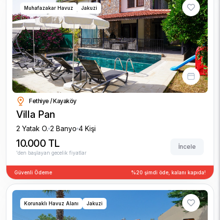
Muhafazakar Havuz
Jakuzi
Fethiye / Kayaköy
Villa Pan
2 Yatak O.
2 Banyo
4 Kişi
10.000 TL
İncele
'den başlayan gecelik fiyatlar
Güvenli Ödeme
%20 şimdi öde, kalanı kapıda!
Korunaklı Havuz Alanı
Jakuzi