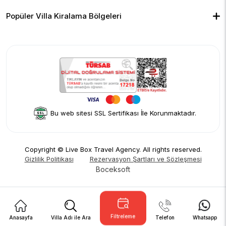
Çocuk Havuzlu Villalar
Blog
Ekonomik Villalar
İletişim
Merkeze Yakın Villalar
Yorumlar
Popüler Villa Kiralama Bölgeleri
Hakkımızda
Fethiye
Gizlilik Politikası
Kalkan
İptal Politikası
Kaş
Kiralama Sözleşmesi
Sapanca
Rezervasyon Şartları ve Sözleşmesi
Kişisel Verilerin Korunması
Bu web sitesi SSL Sertifikası İle Korunmaktadır.
Copyright © Live Box Travel Agency. All rights reserved.
Gizlilik Politikası
Rezervasyon Şartları ve Sözleşmesi
Boceksoft
Filtreleme
Anasayfa
Villa Adı ile Ara
Telefon
Whatsapp