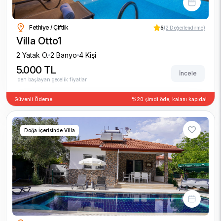
Fethiye / Çiftlik
5
(2 Değerlendirme)
Villa Otto1
2 Yatak O.
2 Banyo
4 Kişi
5.000 TL
İncele
'den başlayan gecelik fiyatlar
Güvenli Ödeme
%20 şimdi öde, kalanı kapıda!
Doğa İçerisinde Villa