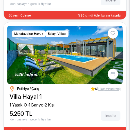
İncele
'den başlayan gecelik fiyatlar
Güvenli Ödeme
%20 şimdi öde, kalanı kapıda!
Muhafazakar Havuz
Balayı Villası
%26 İndirim
Fethiye / Çalış
5
(1 Değerlendirme)
Villa Hayal 1
1 Yatak O.
1 Banyo
2 Kişi
5.250 TL
İncele
'den başlayan gecelik fiyatlar