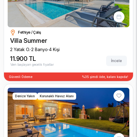
Fethiye / Çalış
Villa Summer
2 Yatak O.
2 Banyo
4 Kişi
11.900 TL
İncele
'den başlayan gecelik fiyatlar
Güvenli Ödeme
%35 şimdi öde, kalanı kapıda!
Denize Yakın
Korunaklı Havuz Alanı