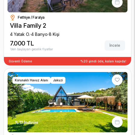
Fethiye / Faralya
Villa Family 2
4 Yatak O.
4 Banyo
8 Kişi
7.000 TL
İncele
'den başlayan gecelik fiyatlar
Güvenli Ödeme
%20 şimdi öde, kalanı kapıda!
Korunaklı Havuz Alanı
Jakuzi
%11 İndirim