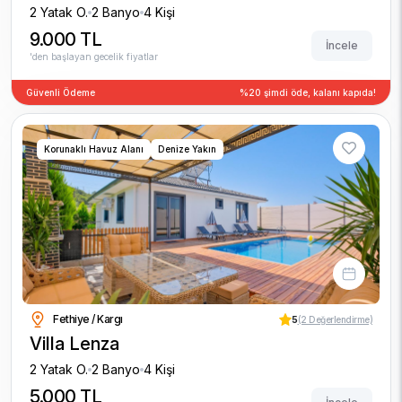
2 Yatak O.
2 Banyo
4 Kişi
9.000 TL
İncele
'den başlayan gecelik fiyatlar
Güvenli Ödeme
%20 şimdi öde, kalanı kapıda!
Korunaklı Havuz Alanı
Denize Yakın
Fethiye / Kargı
5
(2 Değerlendirme)
Villa Lenza
2 Yatak O.
2 Banyo
4 Kişi
5.000 TL