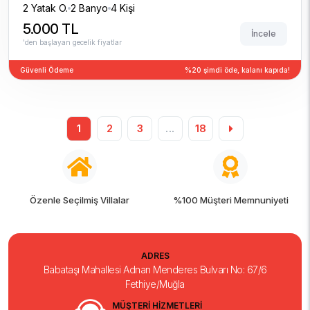
2 Yatak O.
2 Banyo
4 Kişi
5.000 TL
İncele
'den başlayan gecelik fiyatlar
Güvenli Ödeme
%20 şimdi öde, kalanı kapıda!
1
2
3
...
18
%100 Müşteri Memnuniyeti
7/24 Tatil Desteği
ADRES
Babataşı Mahallesi Adnan Menderes Bulvarı No: 67/6
Fethiye/Muğla
MÜŞTERİ HİZMETLERİ