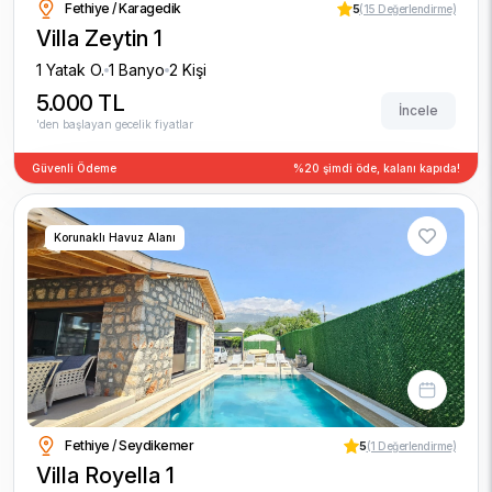
Fethiye / Karagedik
5
(15 Değerlendirme)
Villa Zeytin 1
1 Yatak O.
1 Banyo
2 Kişi
5.000 TL
İncele
'den başlayan gecelik fiyatlar
Güvenli Ödeme
%20 şimdi öde, kalanı kapıda!
Korunaklı Havuz Alanı
Fethiye / Seydikemer
5
(1 Değerlendirme)
Villa Royella 1