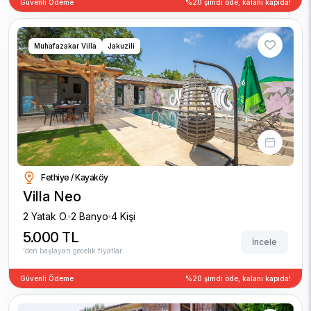
Güvenli Ödeme
%20 şimdi öde, kalanı kapıda!
Muhafazakar Villa
Jakuzili
Fethiye / Kayaköy
Villa Neo
2 Yatak O.
2 Banyo
4 Kişi
5.000 TL
İncele
'den başlayan gecelik fiyatlar
Güvenli Ödeme
%20 şimdi öde, kalanı kapıda!