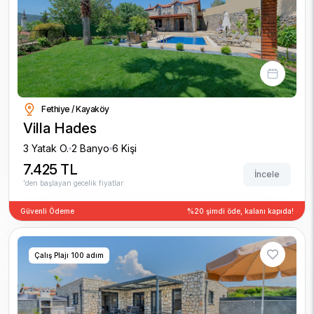
Fethiye / Kayaköy
Villa Hades
3 Yatak O.
2 Banyo
6 Kişi
7.425 TL
İncele
'den başlayan gecelik fiyatlar
Güvenli Ödeme
%20 şimdi öde, kalanı kapıda!
Çalış Plajı 100 adım