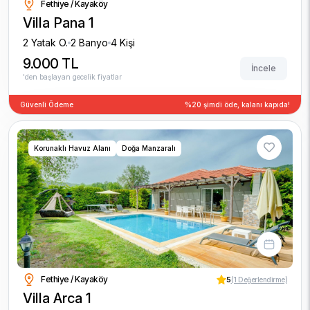
Fethiye / Kayaköy
Villa Pana 1
2 Yatak O.
2 Banyo
4 Kişi
9.000 TL
İncele
'den başlayan gecelik fiyatlar
Güvenli Ödeme
%20 şimdi öde, kalanı kapıda!
Korunaklı Havuz Alanı
Doğa Manzaralı
Fethiye / Kayaköy
5
(1 Değerlendirme)
Villa Arca 1