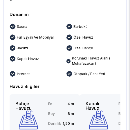
Donanım
Sauna
Barbekü
Full Eşyalı Ve Mobilyalı
Özel Havuz
Jakuzi
Özel Bahçe
Korunaklı Havuz Alanı (
Kapalı Havuz
Muhafazakar )
İnternet
Otopark / Park Yeri
Havuz Bilgileri
Bahçe
Kapalı
En
4 m
En
Havuzu
Havuz
Boy
8 m
Boy
Derinlik
1,50 m
Derinli