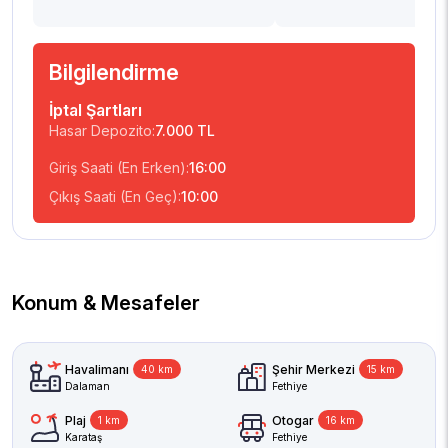
Bilgilendirme
İptal Şartları
Hasar Depozito:
7.000 TL
Giriş Saati (En Erken):
16:00
Çıkış Saati (En Geç):
10:00
Konum & Mesafeler
Havalimanı
Şehir Merkezi
40 km
15 km
Dalaman
Fethiye
Plaj
Otogar
1 km
16 km
Karataş
Fethiye