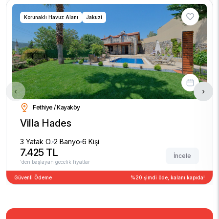
Korunaklı Havuz Alanı
Jakuzi
‹
›
Fethiye / Kayaköy
Villa Hades
3 Yatak O.
2 Banyo
6 Kişi
7.425 TL
İncele
'den başlayan gecelik fiyatlar
Güvenli Ödeme
%20 şimdi öde, kalanı kapıda!