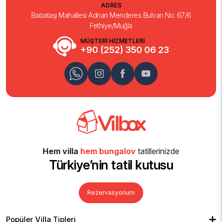
ADRES
Babataşı Mahallesi Adnan Menderes Bulvarı No: 67/6
Fethiye/Muğla
MÜŞTERİ HİZMETLERİ
+90 (252) 350 06 23
Hem villa
hem bungalov
tatillerinizde
Türkiye’nin tatil kutusu
Rezervasyonum
Popüler Villa Tipleri