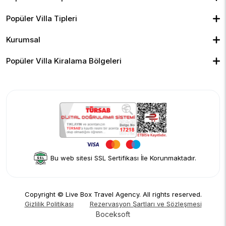
Muhafazakar Villalar
Balayı Villaları
Kiralık Bungalov
Popüler Villa Tipleri
Kapalı Havuzlu Villalar
Deniz Manzaralı Villalar
Isıtmalı Havuzlu Villalar
Doğa Manzaralı Villalar
Geniş Ailelere Uygun Villalar
Denize Yakın Villalar
Kurumsal
Çocuk Havuzlu Villalar
Blog
Ekonomik Villalar
İletişim
Merkeze Yakın Villalar
Yorumlar
Popüler Villa Kiralama Bölgeleri
Hakkımızda
Fethiye
Gizlilik Politikası
Kalkan
İptal Politikası
Kaş
Kiralama Sözleşmesi
Sapanca
Rezervasyon Şartları ve Sözleşmesi
Kişisel Verilerin Korunması
Bu web sitesi SSL Sertifikası İle Korunmaktadır.
Copyright © Live Box Travel Agency. All rights reserved.
Gizlilik Politikası
Rezervasyon Şartları ve Sözleşmesi
Boceksoft