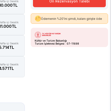
Ön Rezervasyon Talebi
Hafta içi Gecelik
10.000TL
Ödemenin %20’ini şimdi, kalanı girişte öde
Hafta içi Gecelik
11.000TL
Kültür ve Turizm Bakanlığı
Hafta içi Gecelik
Turizm İşletmesi Belgesi : 07-11698
5.714TL
Hafta içi Gecelik
4.571TL