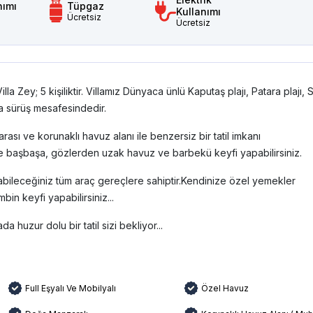
nımı
Tüpgaz
Kullanımı
Ücretsiz
Ücretsiz
 Zey; 5 kişiliktir. Villamız Dünyaca ünlü Kaputaş plajı, Patara plajı, 
la sürüş mesafesindedir.
ası ve korunaklı havuz alanı ile benzersiz bir tatil imkanı
le başbaşa, gözlerden uzak havuz ve barbekü keyfi yapabilirsiniz.
uyabileceğiniz tüm araç gereçlere sahiptir.Kendinize özel yemekler
bin keyfi yapabilirsiniz...
a huzur dolu bir tatil sizi bekliyor...
Full Eşyalı Ve Mobilyalı
Özel Havuz