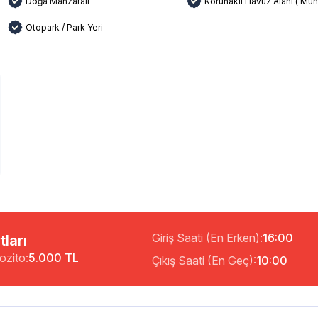
Doğa Manzaralı
Korunaklı Havuz Alanı ( Muh
Otopark / Park Yeri
Giriş Saati (En Erken):
16:00
tları
ozito:
5.000 TL
Çıkış Saati (En Geç):
10:00