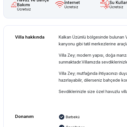
İnternet
Su Kulla
Bakımı
Ücretsiz
Ücretsiz
Ücretsiz
Villa hakkında
Kalkan Üzümlü bölgesinde bulunan Villa
kanyonu gibi tatil merkezlerine araç
Villa Zey; modern yapısı, doğa manzar
sunmaktadır.Villamızda sevdikleriniz
Villa Zey; mutfağında ihtiyacınızı d
hazırlayabilir, dilerseniz bahçede kom
Sevdiklerinizle size özel havuzlu villad
Donanım
Barbekü