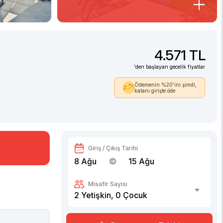
4.571 TL
'den başlayan gecelik fiyatlar
Ödemenin %20’ini şimdi,
kalanı girişte öde
Giriş / Çıkış Tarihi
8 Ağu
15 Ağu
Misafir Sayısı
2
Yetişkin,
0
Çocuk