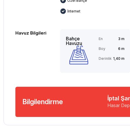
Özel Bahçe
İnternet
Havuz Bilgileri
Bahçe
En
3 m
Havuzu
Boy
6 m
Derinlik
1,40 m
İptal Şar
Bilgilendirme
Hasar Dep