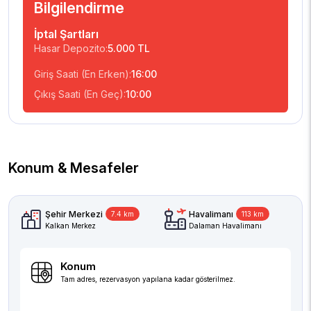
Bilgilendirme
İptal Şartları
Hasar Depozito:
5.000 TL
Giriş Saati (En Erken):
16:00
Çıkış Saati (En Geç):
10:00
Konum & Mesafeler
Şehir Merkezi
Havalimanı
7.4 km
113 km
Kalkan Merkez
Dalaman Havalimanı
Konum
Tam adres, rezervasyon yapılana kadar gösterilmez.