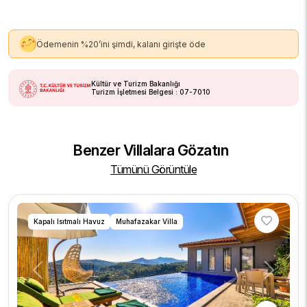
Ödemenin %20’ini şimdi, kalanı girişte öde
Kültür ve Turizm Bakanlığı
Turizm İşletmesi Belgesi : 07-7010
Benzer Villalara Gözatın
Tümünü Görüntüle
Kapalı Isıtmalı Havuz
Muhafazakar Villa
Previous
Next