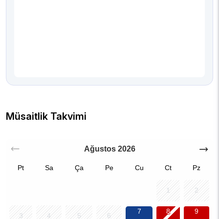
Müsaitlik Takvimi
Ağustos
2026
Pt
Sa
Ça
Pe
Cu
Ct
Pz
1
2
7
8
9
3
4
5
6