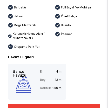
Barbekü
Full Eşyalı Ve Mobilyalı
Jakuzi
Özel Bahçe
Doğa Manzaralı
Bilardo
Korunaklı Havuz Alanı (
İnternet
Muhafazakar )
Otopark / Park Yeri
Havuz Bilgileri
Bahçe
En
4 m
Havuzu
Boy
12 m
Derinlik
1.50 m