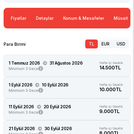
Fiyatlar
Detaylar
Konum & Mesafeler
Müsaitlik
TL
EUR
USD
Para Birimi
1 Temmuz 2026
31 Ağustos 2026
Hafta içi Gecelik
14.500TL
Minimum 3 Gece
1 Eylül 2026
10 Eylül 2026
Hafta içi Gecelik
10.000TL
Minimum 3 Gece
11 Eylül 2026
20 Eylül 2026
Hafta içi Gecelik
9.000TL
Minimum 3 Gece
21 Eylül 2026
30 Eylül 2026
Hafta içi Gecelik
8.000TL