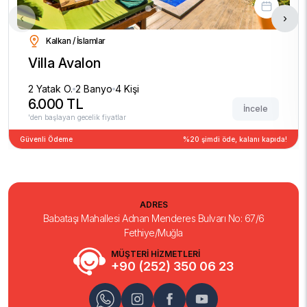
‹
›
Kalkan / İslamlar
Villa Avalon
2 Yatak O.
2 Banyo
4 Kişi
6.000 TL
İncele
'den başlayan gecelik fiyatlar
Güvenli Ödeme
%20 şimdi öde, kalanı kapıda!
ADRES
Babataşı Mahallesi Adnan Menderes Bulvarı No: 67/6
Fethiye/Muğla
MÜŞTERİ HİZMETLERİ
+90 (252) 350 06 23