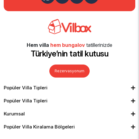
Hem villa
hem bungalov
tatillerinizde
Türkiye’nin tatil kutusu
Rezervasyonum
Popüler Villa Tipleri
Muhafazakar Villalar
Balayı Villaları
Kiralık Bungalov
Popüler Villa Tipleri
Kapalı Havuzlu Villalar
Deniz Manzaralı Villalar
Isıtmalı Havuzlu Villalar
Doğa Manzaralı Villalar
Geniş Ailelere Uygun Villalar
Denize Yakın Villalar
Kurumsal
Çocuk Havuzlu Villalar
Blog
Ekonomik Villalar
İletişim
Merkeze Yakın Villalar
Yorumlar
Popüler Villa Kiralama Bölgeleri
Hakkımızda
Fethiye
Gizlilik Politikası
Kalkan
İptal Politikası