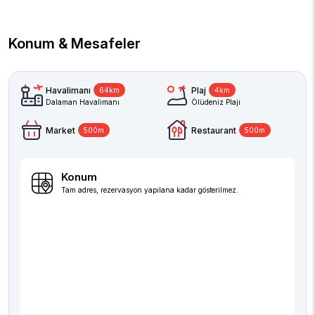
Konum & Mesafeler
Havalimanı
Plaj
64km
4km
Dalaman Havalimanı
Ölüdeniz Plajı
Market
Restaurant
500m
500m
Konum
Tam adres, rezervasyon yapılana kadar gösterilmez.