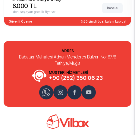
6.000 TL
İncele
'den başlayan gecelik fiyatlar
Güvenli Ödeme
%30 şimdi öde, kalanı kapıda!
ADRES
Babataşı Mahallesi Adnan Menderes Bulvarı No: 67/6
Fethiye/Muğla
MÜŞTERİ HİZMETLERİ
+90 (252) 350 06 23