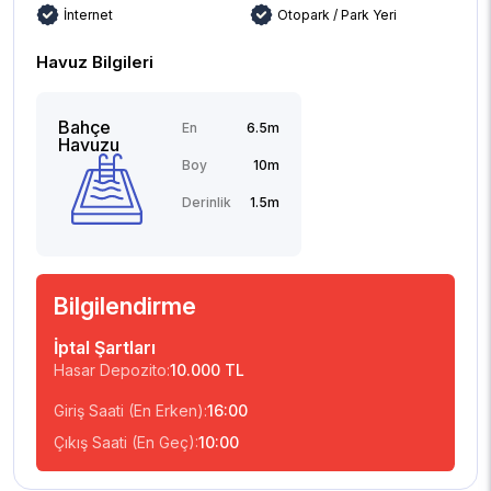
İnternet
Otopark / Park Yeri
Havuz Bilgileri
Bahçe
En
6.5m
Havuzu
Boy
10m
Derinlik
1.5m
Bilgilendirme
İptal Şartları
Hasar Depozito:
10.000 TL
Giriş Saati (En Erken):
16:00
Çıkış Saati (En Geç):
10:00