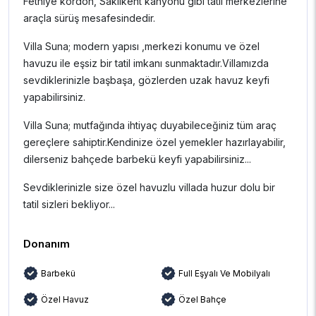
Fethiye kordon, Saklıkent kanyonu gibi tatil merkezlerine
araçla sürüş mesafesindedir.
Villa Suna; modern yapısı ,merkezi konumu ve özel
havuzu ile eşsiz bir tatil imkanı sunmaktadır.Villamızda
sevdiklerinizle başbaşa, gözlerden uzak havuz keyfi
yapabilirsiniz.
Villa Suna; mutfağında ihtiyaç duyabileceğiniz tüm araç
gereçlere sahiptir.Kendinize özel yemekler hazırlayabilir,
dilerseniz bahçede barbekü keyfi yapabilirsiniz...
Sevdiklerinizle size özel havuzlu villada huzur dolu bir
tatil sizleri bekliyor...
Donanım
Barbekü
Full Eşyalı Ve Mobilyalı
Özel Havuz
Özel Bahçe