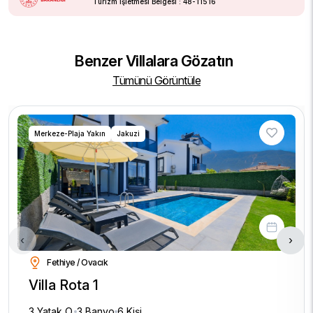
Turizm İşletmesi Belgesi : 48-11516
Benzer Villalara Gözatın
Tümünü Görüntüle
Merkeze-Plaja Yakın
Jakuzi
‹
›
Fethiye / Ovacık
Villa Rota 1
3 Yatak O.
3 Banyo
6 Kişi