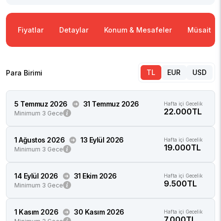
Fiyatlar
Detaylar
Konum & Mesafeler
Müsaitlik
TL
EUR
USD
Para Birimi
5 Temmuz 2026
31 Temmuz 2026
Hafta içi Gecelik
22.000TL
Minimum 3 Gece
1 Ağustos 2026
13 Eylül 2026
Hafta içi Gecelik
19.000TL
Minimum 3 Gece
14 Eylül 2026
31 Ekim 2026
Hafta içi Gecelik
9.500TL
Minimum 3 Gece
1 Kasım 2026
30 Kasım 2026
Hafta içi Gecelik
7.000TL