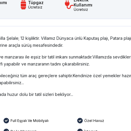
nımı
Tüpgaz
Kullanımı
Ücretsiz
Ücretsiz
a Şelale; 12 kişiliktir. Villamız Dünyaca ünlü Kaputaş plajı, Patara plajı
erine araçla sürüş mesafesindedir.
e manzarası ile eşsiz bir tatil imkanı sunmaktadır.Villamızda sevdikler
yapabilir ve manzaranın tadını çıkarabilirsiniz.
bileceğiniz tüm araç gereçlere sahiptir.Kendinize özel yemekler hazırl
bilirsiniz...
a huzur dolu bir tatil sizleri bekliyor...
Full Eşyalı Ve Mobilyalı
Özel Havuz