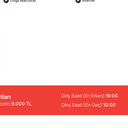
Doğa Manzaralı
İnternet
Giriş Saati (En Erken):
16:00
tları
ozito:
5.000 TL
Çıkış Saati (En Geç):
10:00