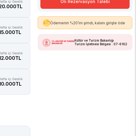
Ön Rezervasyon Talebi
Hafta içi Gecelik
20.000TL
Ödemenin %20’ini şimdi, kalanı girişte öde
Hafta içi Gecelik
15.000TL
Kültür ve Turizm Bakanlığı
Turizm İşletmesi Belgesi : 07-6162
Hafta içi Gecelik
12.000TL
Hafta içi Gecelik
10.000TL