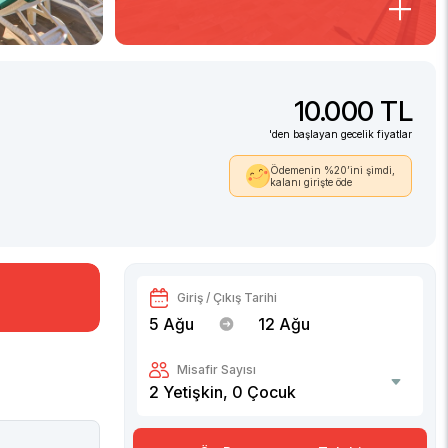
10.000 TL
'den başlayan gecelik fiyatlar
Ödemenin %20’ini şimdi,
kalanı girişte öde
Giriş / Çıkış Tarihi
5 Ağu
12 Ağu
Misafir Sayısı
2
Yetişkin,
0
Çocuk