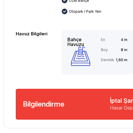
Özel Bahçe
Otopark / Park Yeri
Havuz Bilgileri
Bahçe
En
4 m
Havuzu
Boy
8 m
Derinlik
1,60 m
İptal Şar
Bilgilendirme
Hasar Dep