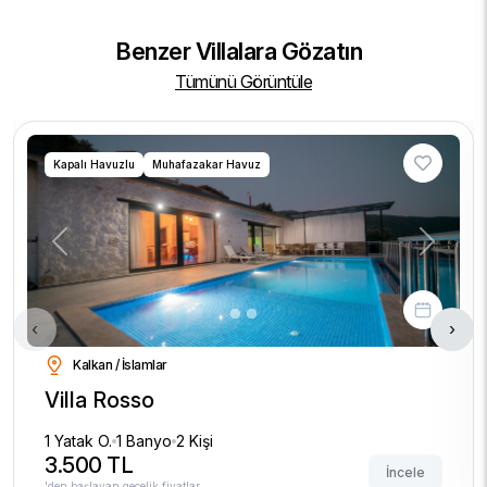
Benzer Villalara Gözatın
Tümünü Görüntüle
Kapalı Havuzlu
Muhafazakar Havuz
Previous
Next
‹
›
Kalkan / İslamlar
Villa Rosso
1 Yatak O.
1 Banyo
2 Kişi
3.500 TL
İncele
'den başlayan gecelik fiyatlar