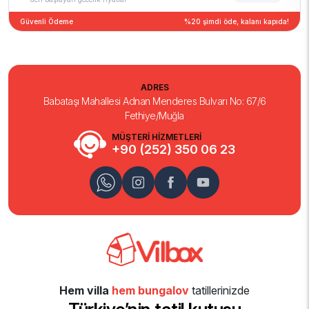
Güvenli Ödeme
%20 şimdi öde, kalanı kapıda!
ADRES
Babataşı Mahallesi Adnan Menderes Bulvarı No: 67/6
Fethiye/Muğla
MÜŞTERİ HİZMETLERİ
+90 (252) 350 06 23
Hem villa
hem bungalov
tatillerinizde