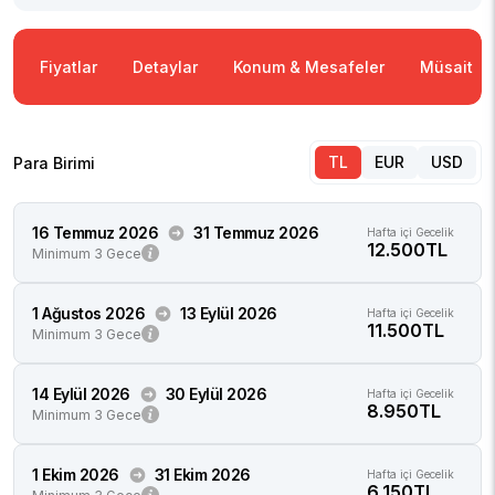
Fiyatlar
Detaylar
Konum & Mesafeler
Müsaitlik
TL
EUR
USD
Para Birimi
16 Temmuz 2026
31 Temmuz 2026
Hafta içi Gecelik
12.500TL
Minimum 3 Gece
1 Ağustos 2026
13 Eylül 2026
Hafta içi Gecelik
11.500TL
Minimum 3 Gece
14 Eylül 2026
30 Eylül 2026
Hafta içi Gecelik
8.950TL
Minimum 3 Gece
1 Ekim 2026
31 Ekim 2026
Hafta içi Gecelik
6.150TL