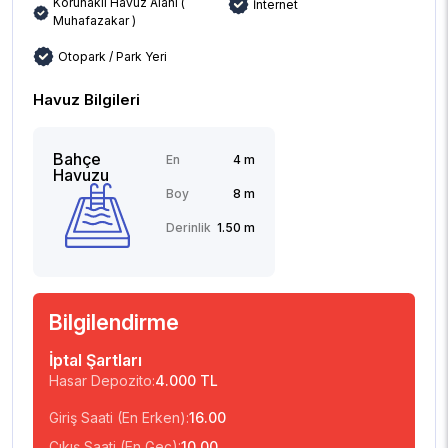
Korunaklı Havuz Alanı (
İnternet
Muhafazakar )
Otopark / Park Yeri
Havuz Bilgileri
Bahçe
En
4 m
Havuzu
Boy
8 m
Derinlik
1.50 m
Bilgilendirme
İptal Şartları
Hasar Depozito:
4.000 TL
Giriş Saati (En Erken):
16.00
Çıkış Saati (En Geç):
10.00