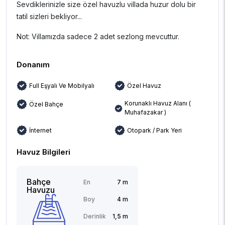
Sevdiklerinizle size özel havuzlu villada huzur dolu bir
tatil sizleri bekliyor...
Not: Villamızda sadece 2 adet sezlong mevcuttur.
Donanım
Full Eşyalı Ve Mobilyalı
Özel Havuz
Korunaklı Havuz Alanı (
Özel Bahçe
Muhafazakar )
İnternet
Otopark / Park Yeri
Havuz Bilgileri
Bahçe
En
7 m
Havuzu
Boy
4 m
Derinlik
1,5 m