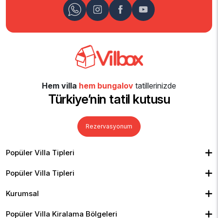
Hem villa
hem bungalov
tatillerinizde
Türkiye’nin tatil kutusu
Rezervasyonum
Popüler Villa Tipleri
Muhafazakar Villalar
Balayı Villaları
Kiralık Bungalov
Popüler Villa Tipleri
Kapalı Havuzlu Villalar
Deniz Manzaralı Villalar
Isıtmalı Havuzlu Villalar
Doğa Manzaralı Villalar
Geniş Ailelere Uygun Villalar
Denize Yakın Villalar
Kurumsal
Çocuk Havuzlu Villalar
Blog
Ekonomik Villalar
İletişim
Merkeze Yakın Villalar
Yorumlar
Popüler Villa Kiralama Bölgeleri