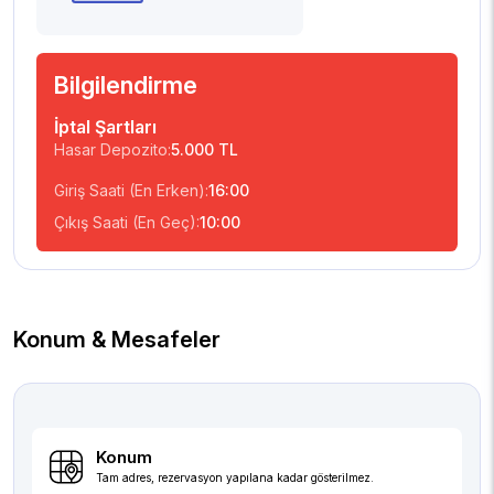
Bilgilendirme
İptal Şartları
Hasar Depozito:
5.000 TL
Giriş Saati (En Erken):
16:00
Çıkış Saati (En Geç):
10:00
Konum & Mesafeler
Konum
Tam adres, rezervasyon yapılana kadar gösterilmez.