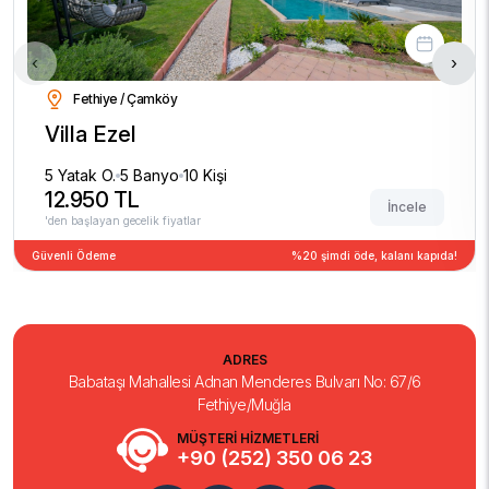
‹
›
Fethiye / Çamköy
Villa Ezel
5 Yatak O.
5 Banyo
10 Kişi
12.950 TL
İncele
'den başlayan gecelik fiyatlar
Güvenli Ödeme
%20 şimdi öde, kalanı kapıda!
ADRES
Babataşı Mahallesi Adnan Menderes Bulvarı No: 67/6
Fethiye/Muğla
MÜŞTERİ HİZMETLERİ
+90 (252) 350 06 23