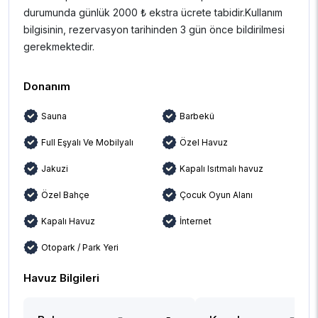
durumunda günlük 2000 ₺ ekstra ücrete tabidir.Kullanım
bilgisinin, rezervasyon tarihinden 3 gün önce bildirilmesi
gerekmektedir.
Donanım
Sauna
Barbekü
Full Eşyalı Ve Mobilyalı
Özel Havuz
Jakuzi
Kapalı Isıtmalı havuz
Özel Bahçe
Çocuk Oyun Alanı
Kapalı Havuz
İnternet
Otopark / Park Yeri
Havuz Bilgileri