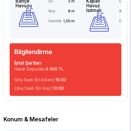
Bahçe
Kapalı
En
5 m
En
Havuzu
Havuz
Isıtmalı
Boy
8 m
Boy
Derinlik
1,50 m
Derinli
Bilgilendirme
İptal Şartları
Hasar Depozito:
4.000 TL
Giriş Saati (En Erken):
16:00
Çıkış Saati (En Geç):
10:00
Konum & Mesafeler