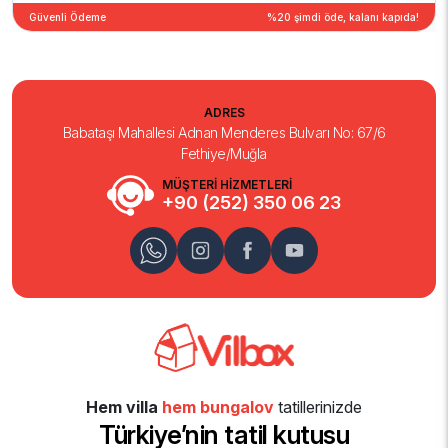
Güvenli Ödeme
%20 şimdi öde, kalanı kapıda!
ADRES
Babataşı Mahallesi Adnan Menderes Bulvarı No: 67/6
Fethiye/Muğla
MÜŞTERİ HİZMETLERİ
+90 (252) 350 06 23
Hem villa
hem bungalov
tatillerinizde
Türkiye’nin tatil kutusu