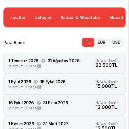
Fiyatlar
Detaylar
Konum & Mesafeler
Müsaitlik
TL
EUR
USD
Para Birimi
1 Temmuz 2026
31 Ağustos 2026
Hafta içi Gecelik
22.500TL
Minimum 3 Gece
1 Eylül 2026
15 Eylül 2026
Hafta içi Gecelik
15.000TL
Minimum 3 Gece
16 Eylül 2026
31 Ekim 2026
Hafta içi Gecelik
13.000TL
Minimum 3 Gece
1 Kasım 2026
31 Mart 2027
Hafta içi Gecelik
12.500TL