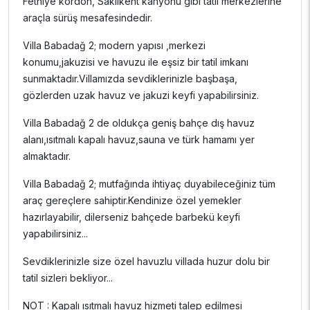
Fethiye kordon, Saklıkent kanyonu gibi tatil merkezlerine
araçla sürüş mesafesindedir.
Villa Babadağ 2; modern yapısı ,merkezi
konumu,jakuzisi ve havuzu ile eşsiz bir tatil imkanı
sunmaktadır.Villamızda sevdiklerinizle başbaşa,
gözlerden uzak havuz ve jakuzi keyfi yapabilirsiniz.
Villa Babadağ 2 de oldukça geniş bahçe dış havuz
alanı,ısıtmalı kapalı havuz,sauna ve türk hamamı yer
almaktadır.
Villa Babadağ 2; mutfağında ihtiyaç duyabileceğiniz tüm
araç gereçlere sahiptir.Kendinize özel yemekler
hazırlayabilir, dilerseniz bahçede barbekü keyfi
yapabilirsiniz...
Sevdiklerinizle size özel havuzlu villada huzur dolu bir
tatil sizleri bekliyor...
NOT : Kapalı ısıtmalı havuz hizmeti talep edilmesi