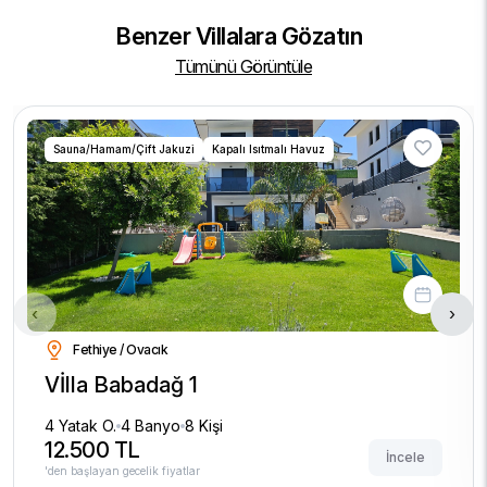
Benzer Villalara Gözatın
Tümünü Görüntüle
Sauna/Hamam/Çift Jakuzi
Kapalı Isıtmalı Havuz
‹
›
Fethiye / Ovacık
Vİlla Babadağ 1
4 Yatak O.
4 Banyo
8 Kişi
12.500 TL
İncele
'den başlayan gecelik fiyatlar