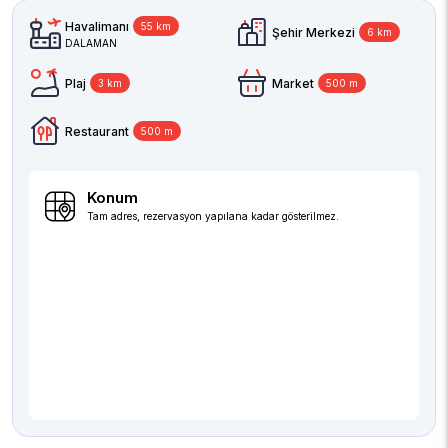
Havalimanı
55 km
Şehir Merkezi
6 km
DALAMAN
Plaj
Market
3 km
500 m
Restaurant
500 m
Konum
Tam adres, rezervasyon yapılana kadar gösterilmez.