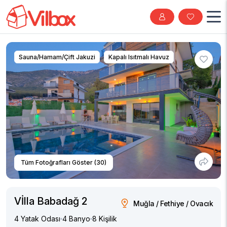
Sauna/Hamam/Çift Jakuzi
Kapalı Isıtmalı Havuz
Tüm Fotoğrafları Göster (30)
Vİlla Babadağ 2
Muğla / Fethiye / Ovacık
4 Yatak Odası
4 Banyo
8 Kişilik