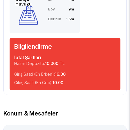
Havuzu
Boy
9m
Derinlik
1.5m
Bilgilendirme
İptal Şartları
Hasar Depozito:
10.000 TL
Giriş Saati (En Erken):
16.00
Çıkış Saati (En Geç):
10.00
Konum & Mesafeler