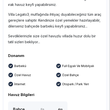
ırak havuz keyfi yapabilirsiniz.
Villa Legato3; mutfağında ihtiyaç duyabileceğiniz tüm araç
gereçlere sahiptir. Kendinize özel yemekler hazırlayabilir,
dilerseniz bahçede barbekü keyfi yapabilirsiniz...
Sevdiklerinizle size özel havuzlu villada huzur dolu bir
tatil sizleri bekliyor...
Donanım
Barbekü
Full Eşyalı Ve Mobilyalı
Özel Havuz
Özel Bahçe
İnternet
Otopark / Park Yeri
Havuz Bilgileri
Bahçe
En
4m