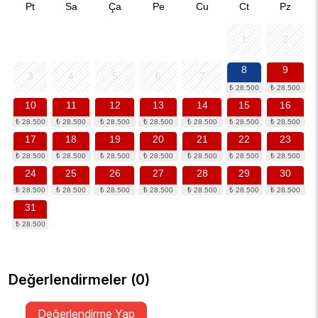
Pt
Sa
Ça
Pe
Cu
Ct
Pz
1
2
8
9
3
4
5
6
7
10
11
12
13
14
15
16
17
18
19
20
21
22
23
24
25
26
27
28
29
30
31
Değerlendirmeler (0)
Değerlendirme Yap