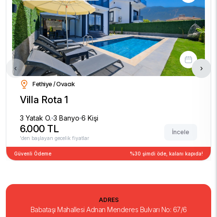
‹
›
Fethiye / Ovacık
Villa Rota 1
3 Yatak O.
3 Banyo
6 Kişi
6.000 TL
İncele
'den başlayan gecelik fiyatlar
Güvenli Ödeme
%30 şimdi öde, kalanı kapıda!
ADRES
Babataşı Mahallesi Adnan Menderes Bulvarı No: 67/6