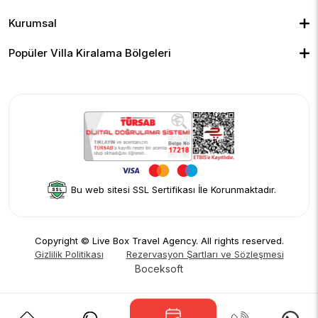
Kapalı Havuzlu Villalar
Deniz Manzaralı Villalar
Isıtmalı Havuzlu Villalar
Doğa Manzaralı Villalar
Geniş Ailelere Uygun Villalar
Denize Yakın Villalar
Kurumsal
Çocuk Havuzlu Villalar
Blog
Ekonomik Villalar
İletişim
Merkeze Yakın Villalar
Yorumlar
Popüler Villa Kiralama Bölgeleri
Hakkımızda
Fethiye
Gizlilik Politikası
Kalkan
İptal Politikası
Kaş
Kiralama Sözleşmesi
Sapanca
Rezervasyon Şartları ve Sözleşmesi
Kişisel Verilerin Korunması
Bu web sitesi SSL Sertifikası İle Korunmaktadır.
Copyright © Live Box Travel Agency. All rights reserved.
Gizlilik Politikası
Rezervasyon Şartları ve Sözleşmesi
Boceksoft