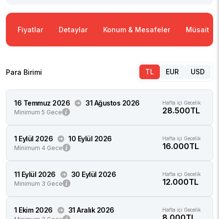
Fiyatlar
Detaylar
Konum & Mesafeler
Müsaitlik
TL
EUR
USD
Para Birimi
16 Temmuz 2026
31 Ağustos 2026
Hafta içi Gecelik
28.500TL
Minimum 5 Gece
1 Eylül 2026
10 Eylül 2026
Hafta içi Gecelik
16.000TL
Minimum 4 Gece
11 Eylül 2026
30 Eylül 2026
Hafta içi Gecelik
12.000TL
Minimum 3 Gece
1 Ekim 2026
31 Aralık 2026
Hafta içi Gecelik
8.000TL