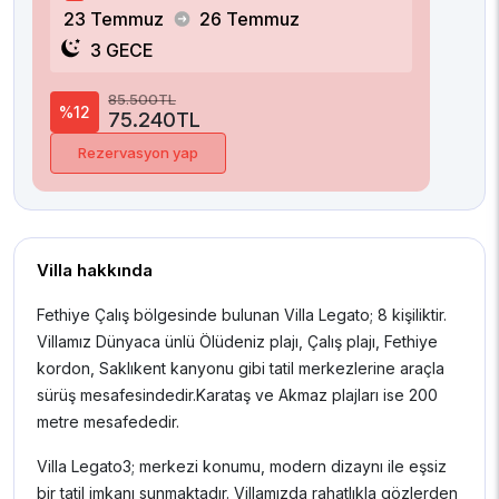
23 Temmuz
26 Temmuz
3 GECE
85.500TL
%12
75.240TL
Rezervasyon yap
Villa hakkında
Fethiye Çalış bölgesinde bulunan Villa Legato; 8 kişiliktir.
Villamız Dünyaca ünlü Ölüdeniz plajı, Çalış plajı, Fethiye
kordon, Saklıkent kanyonu gibi tatil merkezlerine araçla
sürüş mesafesindedir.Karataş ve Akmaz plajları ise 200
metre mesafededir.
Villa Legato3; merkezi konumu, modern dizaynı ile eşsiz
bir tatil imkanı sunmaktadır. Villamızda rahatlıkla gözlerden