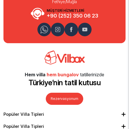
Fethiye/Muğla
MÜŞTERİ HİZMETLERİ
+90 (252) 350 06 23
Hem villa
hem bungalov
tatillerinizde
Türkiye’nin tatil kutusu
Rezervasyonum
Popüler Villa Tipleri
Muhafazakar Villalar
Balayı Villaları
Kiralık Bungalov
Popüler Villa Tipleri