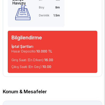
Havuzu
Boy
9m
Derinlik
1.5m
Bilgilendirme
İptal Şartları
Hasar Depozito:
10.000 TL
Giriş Saati (En Erken):
16.00
Çıkış Saati (En Geç):
10.00
Konum & Mesafeler