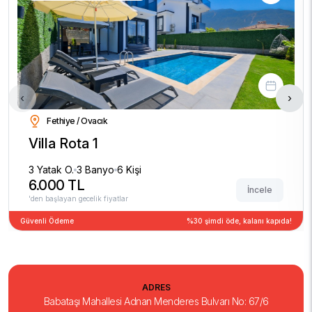
‹
›
Fethiye / Ovacık
Villa Rota 1
3 Yatak O.
3 Banyo
6 Kişi
6.000 TL
İncele
'den başlayan gecelik fiyatlar
Güvenli Ödeme
%30 şimdi öde, kalanı kapıda!
ADRES
Babataşı Mahallesi Adnan Menderes Bulvarı No: 67/6