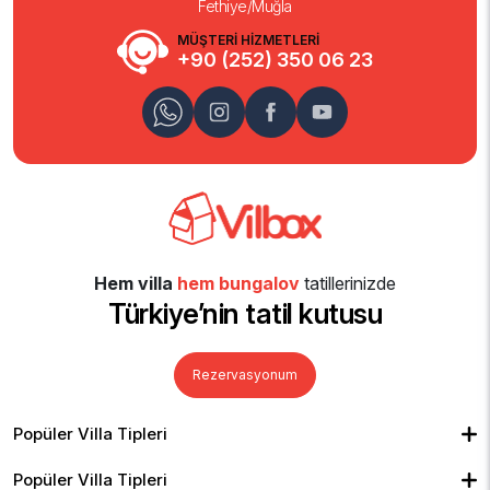
Fethiye/Muğla
MÜŞTERİ HİZMETLERİ
+90 (252) 350 06 23
Hem villa
hem bungalov
tatillerinizde
Türkiye’nin tatil kutusu
Rezervasyonum
Popüler Villa Tipleri
Muhafazakar Villalar
Balayı Villaları
Kiralık Bungalov
Popüler Villa Tipleri