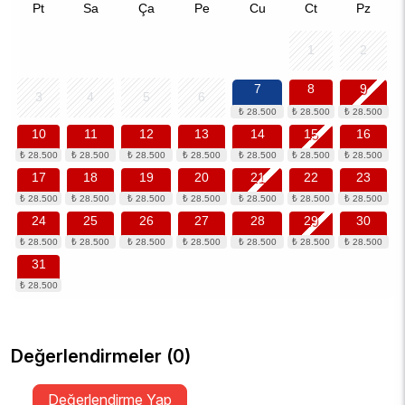
Pt
Sa
Ça
Pe
Cu
Ct
Pz
1
2
7
8
9
3
4
5
6
10
11
12
13
14
15
16
17
18
19
20
21
22
23
24
25
26
27
28
29
30
31
Değerlendirmeler (0)
Değerlendirme Yap