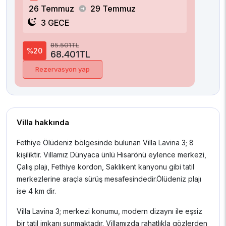
26 Temmuz
29 Temmuz
3 GECE
85.501TL
%20
68.401TL
Rezervasyon yap
Villa hakkında
Fethiye Ölüdeniz bölgesinde bulunan Villa Lavina 3; 8
kişiliktir. Villamız Dünyaca ünlü Hisarönü eylence merkezi,
Çalış plajı, Fethiye kordon, Saklıkent kanyonu gibi tatil
merkezlerine araçla sürüş mesafesindedir.Ölüdeniz plajı
ise 4 km dir.
Villa Lavina 3; merkezi konumu, modern dizaynı ile eşsiz
bir tatil imkanı sunmaktadır. Villamızda rahatlıkla gözlerden