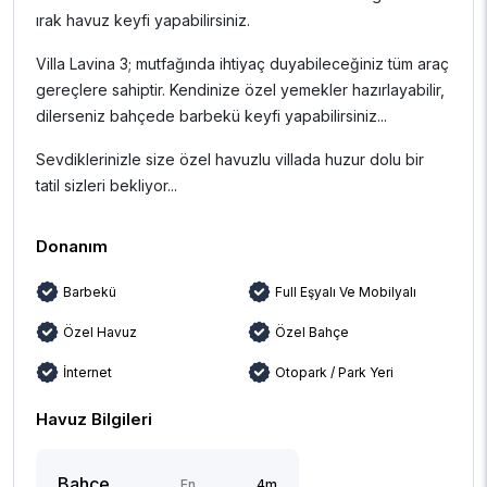
ırak havuz keyfi yapabilirsiniz.
Villa Lavina 3; mutfağında ihtiyaç duyabileceğiniz tüm araç
gereçlere sahiptir. Kendinize özel yemekler hazırlayabilir,
dilerseniz bahçede barbekü keyfi yapabilirsiniz...
Sevdiklerinizle size özel havuzlu villada huzur dolu bir
tatil sizleri bekliyor...
Donanım
Barbekü
Full Eşyalı Ve Mobilyalı
Özel Havuz
Özel Bahçe
İnternet
Otopark / Park Yeri
Havuz Bilgileri
Bahçe
En
4m