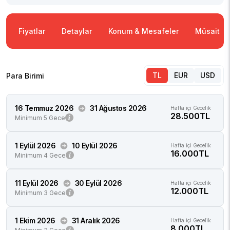
Fiyatlar
Detaylar
Konum & Mesafeler
Müsaitlik
TL
EUR
USD
Para Birimi
16 Temmuz 2026
31 Ağustos 2026
Hafta içi Gecelik
28.500TL
Minimum 5 Gece
1 Eylül 2026
10 Eylül 2026
Hafta içi Gecelik
16.000TL
Minimum 4 Gece
11 Eylül 2026
30 Eylül 2026
Hafta içi Gecelik
12.000TL
Minimum 3 Gece
1 Ekim 2026
31 Aralık 2026
Hafta içi Gecelik
8.000TL