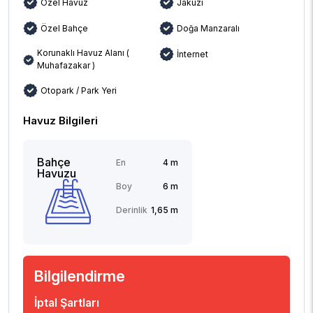
Özel Havuz
Jakuzi
Özel Bahçe
Doğa Manzaralı
Korunaklı Havuz Alanı (
İnternet
Muhafazakar )
Otopark / Park Yeri
Havuz Bilgileri
Bahçe
En
4 m
Havuzu
Boy
6 m
Derinlik
1,65 m
Bilgilendirme
İptal Şartları