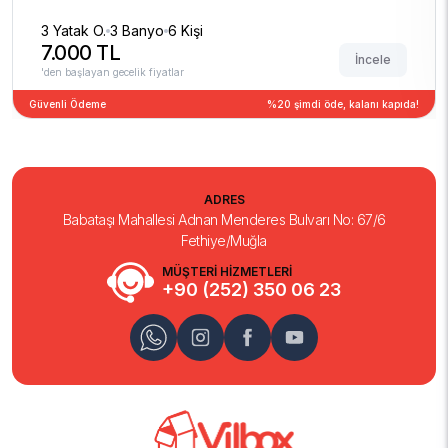
3 Yatak O.
3 Banyo
6 Kişi
7.000 TL
İncele
'den başlayan gecelik fiyatlar
Güvenli Ödeme
%20 şimdi öde, kalanı kapıda!
ADRES
Babataşı Mahallesi Adnan Menderes Bulvarı No: 67/6
Fethiye/Muğla
MÜŞTERİ HİZMETLERİ
+90 (252) 350 06 23