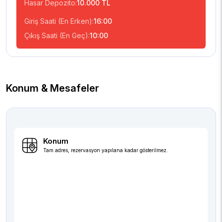
Hasar Depozito:
10.000 TL
Giriş Saati (En Erken):
16:00
Çıkış Saati (En Geç):
10:00
Konum & Mesafeler
Konum
Tam adres, rezervasyon yapılana kadar gösterilmez.