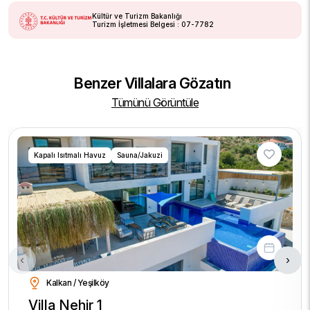
Kültür ve Turizm Bakanlığı
Turizm İşletmesi Belgesi : 07-7782
Benzer Villalara Gözatın
Tümünü Görüntüle
Kapalı Isıtmalı Havuz
Sauna/Jakuzi
‹
›
Kalkan / Yeşilköy
Villa Nehir 1