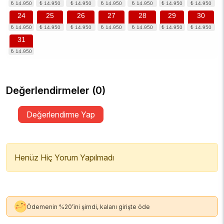
24
25
26
27
28
29
30
31
Değerlendirmeler (0)
Değerlendirme Yap
Henüz Hiç Yorum Yapılmadı
Ödemenin %20’ini şimdi, kalanı girişte öde