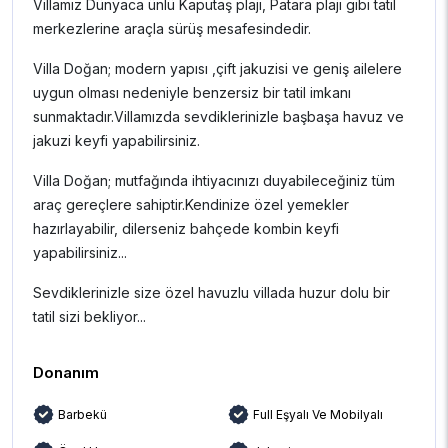
Villamız Dünyaca ünlü Kaputaş plajı, Patara plajı gibi tatil
merkezlerine araçla sürüş mesafesindedir.
Villa Doğan; modern yapısı ,çift jakuzisi ve geniş ailelere
uygun olması nedeniyle benzersiz bir tatil imkanı
sunmaktadır.Villamızda sevdiklerinizle başbaşa havuz ve
jakuzi keyfi yapabilirsiniz.
Villa Doğan; mutfağında ihtiyacınızı duyabileceğiniz tüm
araç gereçlere sahiptir.Kendinize özel yemekler
hazırlayabilir, dilerseniz bahçede kombin keyfi
yapabilirsiniz...
Sevdiklerinizle size özel havuzlu villada huzur dolu bir
tatil sizi bekliyor...
Donanım
Barbekü
Full Eşyalı Ve Mobilyalı