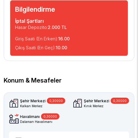
Bilgilendirme
İptal Şartları
Hasar Depozito:
2.000 TL
Giriş Saati (En Erken):
16.00
Çıkış Saati (En Geç):
10.00
Konum & Mesafeler
Şehir Merkezi
Şehir Merkezi
0,30000
0,30000
Kalkan Merkez
Kınık Merkez
Havalimanı
0,30000
Dalaman Havalimanı