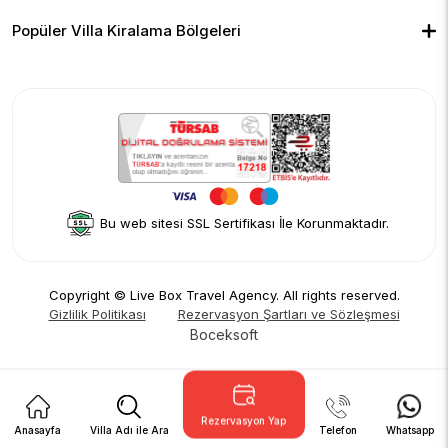
Çocuk Havuzlu Villalar
Blog
Ekonomik Villalar
İletişim
Merkeze Yakın Villalar
Yorumlar
Popüler Villa Kiralama Bölgeleri
Hakkımızda
Fethiye
Gizlilik Politikası
Kalkan
İptal Politikası
Kaş
Kiralama Sözleşmesi
Sapanca
Rezervasyon Şartları ve Sözleşmesi
Kişisel Verilerin Korunması
Bu web sitesi SSL Sertifikası İle Korunmaktadır.
Copyright © Live Box Travel Agency. All rights reserved.
Gizlilik Politikası
Rezervasyon Şartları ve Sözleşmesi
Boceksoft
Rezervasyon Yap
Anasayfa
Villa Adı ile Ara
Telefon
Whatsapp