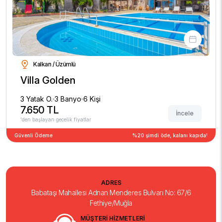
Kalkan / Üzümlü
Villa Golden
3 Yatak O.
3 Banyo
6 Kişi
7.650 TL
İncele
'den başlayan gecelik fiyatlar
Güvenli Ödeme
%20 şimdi öde, kalanı kapıda!
ADRES
Babataşı Mahallesi Adnan Menderes Bulvarı No: 67/6
Fethiye/Muğla
MÜŞTERİ HİZMETLERİ