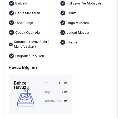
Barbekü
Full Eşyalı Ve Mobilyalı
Deniz Manzaralı
Jakuzi
Özel Bahçe
Doğa Manzaralı
Çocuk Oyun Alanı
Langırt Masası
Korunaklı Havuz Alanı (
İnternet
Muhafazakar )
Otopark / Park Yeri
Havuz Bilgileri
Bahçe
En
4.5 m
Havuzu
Boy
7 m
Derinlik
1.50 m