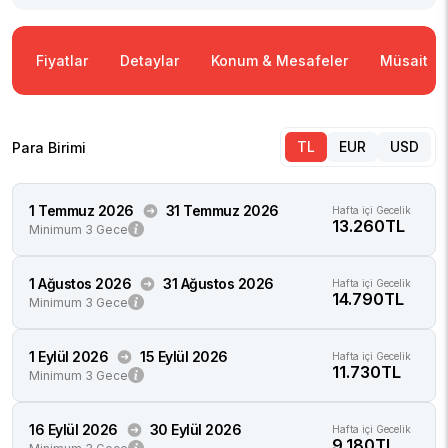
Fiyatlar
Detaylar
Konum & Mesafeler
Müsaitlik
TL
EUR
USD
Para Birimi
1 Temmuz 2026
31 Temmuz 2026
Hafta içi Gecelik
13.260TL
Minimum 3 Gece
1 Ağustos 2026
31 Ağustos 2026
Hafta içi Gecelik
14.790TL
Minimum 3 Gece
1 Eylül 2026
15 Eylül 2026
Hafta içi Gecelik
11.730TL
Minimum 3 Gece
16 Eylül 2026
30 Eylül 2026
Hafta içi Gecelik
9.180TL