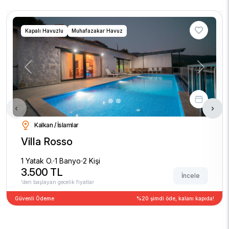
Kapalı Havuzlu
Muhafazakar Havuz
Previous
Next
‹
›
Kalkan / İslamlar
Villa Rosso
1 Yatak O.
1 Banyo
2 Kişi
3.500 TL
İncele
'den başlayan gecelik fiyatlar
Güvenli Ödeme
%20 şimdi öde, kalanı kapıda!