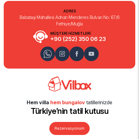
ADRES
Babataşı Mahallesi Adnan Menderes Bulvarı No: 67/6
Fethiye/Muğla
MÜŞTERİ HİZMETLERİ
+90 (252) 350 06 23
Hem villa
hem bungalov
tatillerinizde
Türkiye’nin tatil kutusu
Rezervasyonum