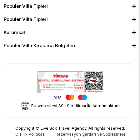
Popüler Villa Tipleri
Muhafazakar Villalar
Balayı Villaları
Kiralık Bungalov
Popüler Villa Tipleri
Kapalı Havuzlu Villalar
Deniz Manzaralı Villalar
Isıtmalı Havuzlu Villalar
Doğa Manzaralı Villalar
Geniş Ailelere Uygun Villalar
Denize Yakın Villalar
Kurumsal
Çocuk Havuzlu Villalar
Blog
Ekonomik Villalar
İletişim
Merkeze Yakın Villalar
Yorumlar
Popüler Villa Kiralama Bölgeleri
Hakkımızda
Fethiye
Gizlilik Politikası
Kalkan
İptal Politikası
Kaş
Kiralama Sözleşmesi
Sapanca
Rezervasyon Şartları ve Sözleşmesi
Kişisel Verilerin Korunması
Bu web sitesi SSL Sertifikası İle Korunmaktadır.
Copyright © Live Box Travel Agency. All rights reserved.
Gizlilik Politikası
Rezervasyon Şartları ve Sözleşmesi