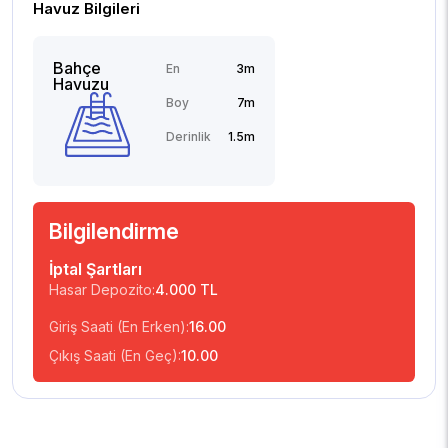
Havuz Bilgileri
Bahçe
En
3m
Havuzu
Boy
7m
Derinlik
1.5m
Bilgilendirme
İptal Şartları
Hasar Depozito:
4.000 TL
Giriş Saati (En Erken):
16.00
Çıkış Saati (En Geç):
10.00