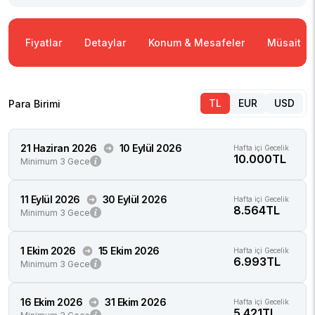
Fiyatlar
Detaylar
Konum & Mesafeler
Müsaitlik
TL
EUR
USD
Para Birimi
21 Haziran 2026
10 Eylül 2026
Hafta içi Gecelik
10.000TL
Minimum 3 Gece
11 Eylül 2026
30 Eylül 2026
Hafta içi Gecelik
8.564TL
Minimum 3 Gece
1 Ekim 2026
15 Ekim 2026
Hafta içi Gecelik
6.993TL
Minimum 3 Gece
16 Ekim 2026
31 Ekim 2026
Hafta içi Gecelik
5.421TL