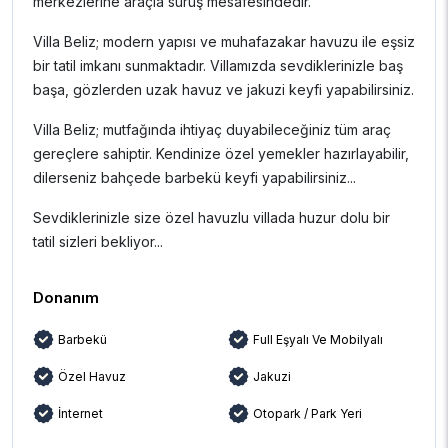
merkezlerine araçla sürüş mesafesindedir.
Villa Beliz; modern yapısı ve muhafazakar havuzu ile eşsiz
bir tatil imkanı sunmaktadır. Villamızda sevdiklerinizle baş
başa, gözlerden uzak havuz ve jakuzi keyfi yapabilirsiniz.
Villa Beliz; mutfağında ihtiyaç duyabileceğiniz tüm araç
gereçlere sahiptir. Kendinize özel yemekler hazırlayabilir,
dilerseniz bahçede barbekü keyfi yapabilirsiniz...
Sevdiklerinizle size özel havuzlu villada huzur dolu bir
tatil sizleri bekliyor...
Donanım
Barbekü
Full Eşyalı Ve Mobilyalı
Özel Havuz
Jakuzi
İnternet
Otopark / Park Yeri