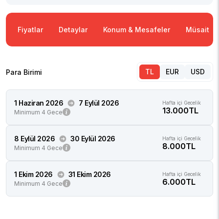
Fiyatlar
Detaylar
Konum & Mesafeler
Müsaitlik
TL
EUR
USD
Para Birimi
1 Haziran 2026
7 Eylül 2026
Hafta içi Gecelik
13.000TL
Minimum 4 Gece
8 Eylül 2026
30 Eylül 2026
Hafta içi Gecelik
8.000TL
Minimum 4 Gece
1 Ekim 2026
31 Ekim 2026
Hafta içi Gecelik
6.000TL
Minimum 4 Gece