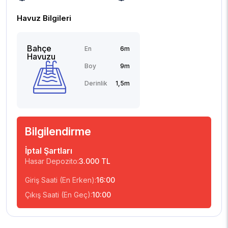
Havuz Bilgileri
Bahçe
En
6m
Havuzu
Boy
9m
Derinlik
1,5m
Bilgilendirme
İptal Şartları
Hasar Depozito:
3.000 TL
Giriş Saati (En Erken):
16:00
Çıkış Saati (En Geç):
10:00