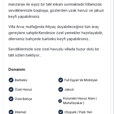
manzarası ile eşsiz bir tatil imkanı sunmaktadır.Villamızda
sevdiklerinizle başbaşa, gözlerden uzak havuz ve jakuzi
keyfi yapabilirsiniz.
Villa Arva; mutfağında ihtiyaç duyabileceğiniz tüm araç
gereçlere sahiptir.Kendinize özel yemekler hazırlayabilir,
dilerseniz bahçede barbekü keyfi yapabilirsiniz...
Sevdiklerinizle size özel havuzlu villada huzur dolu bir
tatil sizleri bekliyor...
Donanım
Barbekü
Full Eşyalı Ve Mobilyalı
Özel Havuz
Jakuzi
Korunaklı Havuz Alanı (
Özel Bahçe
Muhafazakar )
İnternet
Otopark / Park Yeri