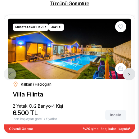
Tümünü Görüntüle
Muhafazakar Havuz
Jakuzi
‹
›
Kalkan / Hacıoğlan
Villa Filinta
2 Yatak O.
2 Banyo
4 Kişi
6.500 TL
İncele
'den başlayan gecelik fiyatlar
Güvenli Ödeme
%20 şimdi öde, kalanı kapıda!