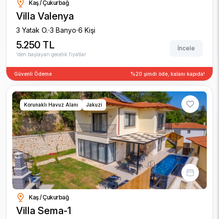
Kaş / Çukurbağ
Villa Valenya
3 Yatak O.
3 Banyo
6 Kişi
5.250 TL
İncele
'den başlayan gecelik fiyatlar
Güvenli Ödeme
%20 şimdi öde, kalanı kapıda!
Korunaklı Havuz Alanı
Jakuzi
Kaş / Çukurbağ
Villa Sema-1