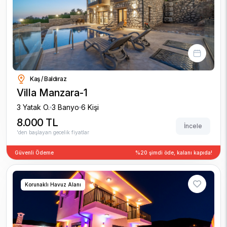
Kaş / Baldıraz
Villa Manzara-1
3 Yatak O.
3 Banyo
6 Kişi
8.000 TL
İncele
'den başlayan gecelik fiyatlar
Güvenli Ödeme
%20 şimdi öde, kalanı kapıda!
Korunaklı Havuz Alanı