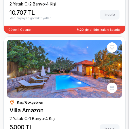
2 Yatak O.
2 Banyo
4 Kişi
10.707 TL
İncele
'den başlayan gecelik fiyatlar
Güvenli Ödeme
%20 şimdi öde, kalanı kapıda!
Kaş / Gökçeören
Villa Amazon
2 Yatak O.
1 Banyo
4 Kişi
5.000 TL