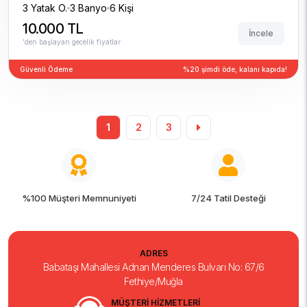
3 Yatak O.
3 Banyo
6 Kişi
10.000 TL
İncele
'den başlayan gecelik fiyatlar
Güvenli Ödeme
%20 şimdi öde, kalanı kapıda!
1
2
3
%100 Müşteri Memnuniyeti
7/24 Tatil Desteği
ADRES
Babataşı Mahallesi Adnan Menderes Bulvarı No: 67/6
Fethiye/Muğla
MÜŞTERİ HİZMETLERİ