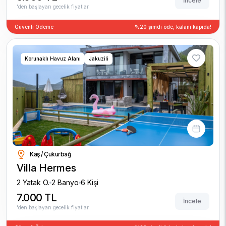
İncele
'den başlayan gecelik fiyatlar
Güvenli Ödeme
%20 şimdi öde, kalanı kapıda!
Korunaklı Havuz Alanı
Jakuzili
Kaş / Çukurbağ
Villa Hermes
2 Yatak O.
2 Banyo
6 Kişi
7.000 TL
İncele
'den başlayan gecelik fiyatlar