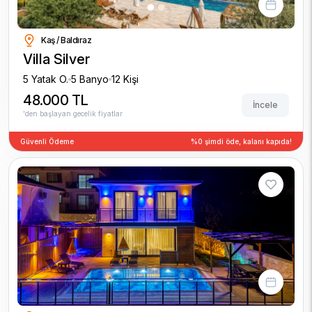
Kaş / Baldıraz
Villa Silver
5 Yatak O.
5 Banyo
12 Kişi
48.000 TL
İncele
'den başlayan gecelik fiyatlar
Güvenli Ödeme
%0 şimdi öde, kalanı kapıda!