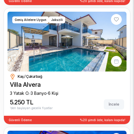
Güvenli Ödeme
%20 şimdi öde, kalanı kapıda!
Geniş Ailelere Uygun
Jakuzili
Kaş / Çukurbağ
Villa Alvera
3 Yatak O.
3 Banyo
6 Kişi
5.250 TL
İncele
'den başlayan gecelik fiyatlar
Güvenli Ödeme
%20 şimdi öde, kalanı kapıda!