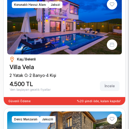
Korunaklı Havuz Alanı
Jakuzi
Kaş / Belenli
Villa Vela
2 Yatak O.
2 Banyo
4 Kişi
4.500 TL
İncele
'den başlayan gecelik fiyatlar
Güvenli Ödeme
%20 şimdi öde, kalanı kapıda!
Deniz Manzaralı
Jakuzili