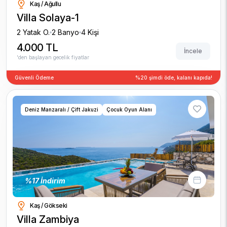
Kaş / Ağullu
Villa Solaya-1
2 Yatak O.
2 Banyo
4 Kişi
4.000 TL
İncele
'den başlayan gecelik fiyatlar
Güvenli Ödeme
%20 şimdi öde, kalanı kapıda!
Deniz Manzaralı / Çift Jakuzi
Çocuk Oyun Alanı
%17 İndirim
Kaş / Gökseki
Villa Zambiya