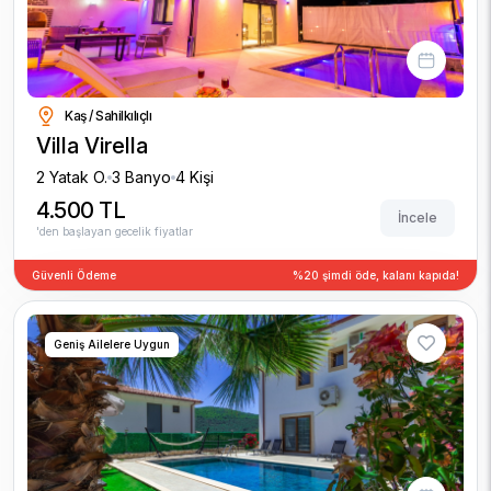
Kaş / Sahilkılıçlı
Villa Virella
2 Yatak O.
3 Banyo
4 Kişi
4.500 TL
İncele
'den başlayan gecelik fiyatlar
Güvenli Ödeme
%20 şimdi öde, kalanı kapıda!
Geniş Ailelere Uygun