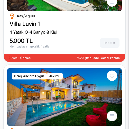
Kaş / Ağullu
Villa Luvin 1
4 Yatak O.
4 Banyo
8 Kişi
5.000 TL
İncele
'den başlayan gecelik fiyatlar
Güvenli Ödeme
%20 şimdi öde, kalanı kapıda!
Geniş Ailelere Uygun
Jakuzili