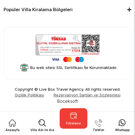
Çocuk Havuzlu Villalar
Blog
Ekonomik Villalar
İletişim
Merkeze Yakın Villalar
Yorumlar
Popüler Villa Kiralama Bölgeleri
Hakkımızda
Fethiye
Gizlilik Politikası
Kalkan
İptal Politikası
Kaş
Kiralama Sözleşmesi
Sapanca
Rezervasyon Şartları ve Sözleşmesi
Kişisel Verilerin Korunması
Bu web sitesi SSL Sertifikası İle Korunmaktadır.
Copyright © Live Box Travel Agency. All rights reserved.
Gizlilik Politikası
Rezervasyon Şartları ve Sözleşmesi
Boceksoft
Filtreleme
Anasayfa
Villa Adı ile Ara
Telefon
Whatsapp