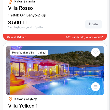
Kalkan / İslamlar
Villa Rosso
1 Yatak O.
1 Banyo
2 Kişi
3.500 TL
İncele
'den başlayan gecelik fiyatlar
Güvenli Ödeme
%20 şimdi öde, kalanı kapıda!
Muhafazakar Villa
Jakuzi
Kalkan / Yeşilköy
Villa Yelken 1