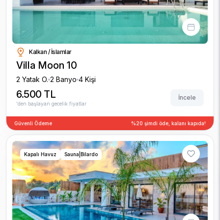
Kalkan / İslamlar
Villa Moon 10
2 Yatak O.
2 Banyo
4 Kişi
6.500 TL
İncele
'den başlayan gecelik fiyatlar
Güvenli Ödeme
%20 şimdi öde, kalanı kapıda!
Kapalı Havuz
Sauna|Bilardo