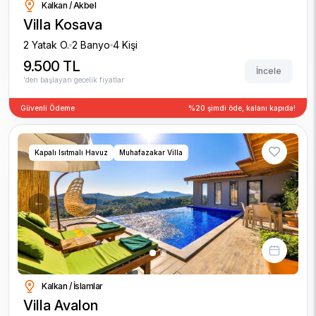
Kalkan / Akbel
Villa Kosava
2 Yatak O.
2 Banyo
4 Kişi
9.500 TL
İncele
'den başlayan gecelik fiyatlar
Güvenli Ödeme
%20 şimdi öde, kalanı kapıda!
Kapalı Isıtmalı Havuz
Muhafazakar Villa
Previous
Next
Kalkan / İslamlar
Villa Avalon