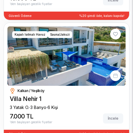
İncele
'den başlayan gecelik fiyatlar
Güvenli Ödeme
%20 şimdi öde, kalanı kapıda!
Kapalı Isıtmalı Havuz
Sauna/Jakuzi
Kalkan / Yeşilköy
Villa Nehir 1
3 Yatak O.
3 Banyo
6 Kişi
7.000 TL
İncele
'den başlayan gecelik fiyatlar