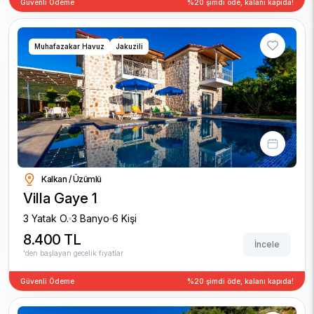
Güvenli Ödeme
%20 şimdi öde, kalanı kapıda!
Muhafazakar Havuz
Jakuzili
Kalkan / Üzümlü
Villa Gaye 1
3 Yatak O.
3 Banyo
6 Kişi
8.400 TL
İncele
'den başlayan gecelik fiyatlar
Güvenli Ödeme
%20 şimdi öde, kalanı kapıda!