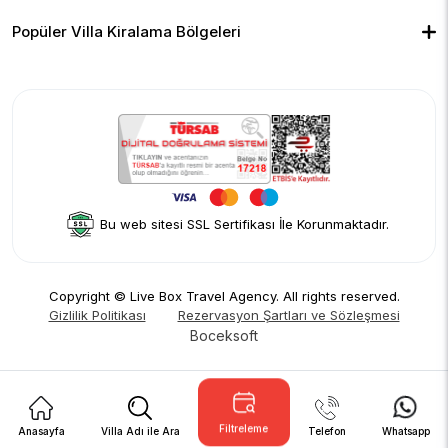
Çocuk Havuzlu Villalar
Blog
Ekonomik Villalar
İletişim
Merkeze Yakın Villalar
Yorumlar
Popüler Villa Kiralama Bölgeleri
Hakkımızda
Fethiye
Gizlilik Politikası
Kalkan
İptal Politikası
Kaş
Kiralama Sözleşmesi
Sapanca
Rezervasyon Şartları ve Sözleşmesi
Kişisel Verilerin Korunması
Bu web sitesi SSL Sertifikası İle Korunmaktadır.
Copyright © Live Box Travel Agency. All rights reserved.
Gizlilik Politikası
Rezervasyon Şartları ve Sözleşmesi
Boceksoft
Filtreleme
Anasayfa
Villa Adı ile Ara
Telefon
Whatsapp