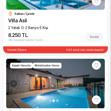
Kalkan / Çavdır
Villa Asil
2 Yatak O.
2 Banyo
5 Kişi
8.250 TL
İncele
'den başlayan gecelik fiyatlar
Güvenli Ödeme
%20 şimdi öde, kalanı kapıda!
Kapalı Havuzlu
Muhafazakar Havuz
Previous
Next