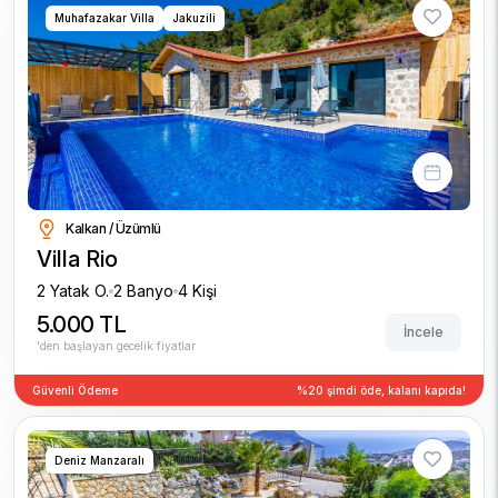
Muhafazakar Villa
Jakuzili
Kalkan / Üzümlü
Villa Rio
2 Yatak O.
2 Banyo
4 Kişi
5.000 TL
İncele
'den başlayan gecelik fiyatlar
Güvenli Ödeme
%20 şimdi öde, kalanı kapıda!
Deniz Manzaralı