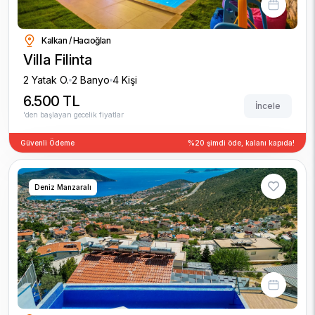
Kalkan / Hacıoğlan
Villa Filinta
2 Yatak O.
2 Banyo
4 Kişi
6.500 TL
İncele
'den başlayan gecelik fiyatlar
Güvenli Ödeme
%20 şimdi öde, kalanı kapıda!
Deniz Manzaralı