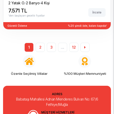
2 Yatak O.
2 Banyo
4 Kişi
7.571 TL
İncele
'den başlayan gecelik fiyatlar
Güvenli Ödeme
%20 şimdi öde, kalanı kapıda!
1
2
3
...
12
%100 Müşteri Memnuniyeti
7/24 Tatil Desteği
ADRES
Babataşı Mahallesi Adnan Menderes Bulvarı No: 67/6
Fethiye/Muğla
MÜŞTERİ HİZMETLERİ