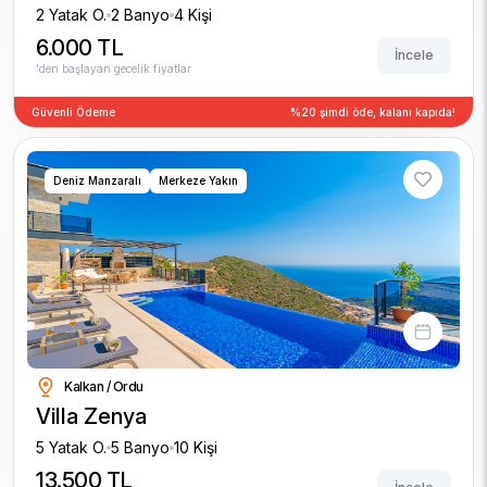
2 Yatak O.
2 Banyo
4 Kişi
6.000 TL
İncele
'den başlayan gecelik fiyatlar
Güvenli Ödeme
%20 şimdi öde, kalanı kapıda!
Deniz Manzaralı
Merkeze Yakın
Kalkan / Ordu
Villa Zenya
5 Yatak O.
5 Banyo
10 Kişi
13.500 TL