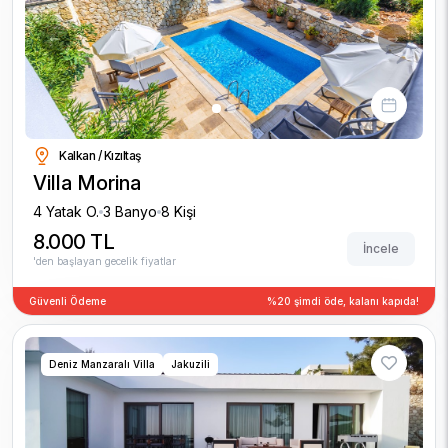
Previous
Next
Kalkan / Kızıltaş
Villa Morina
4 Yatak O.
3 Banyo
8 Kişi
8.000 TL
İncele
'den başlayan gecelik fiyatlar
Güvenli Ödeme
%20 şimdi öde, kalanı kapıda!
Deniz Manzaralı Villa
Jakuzili