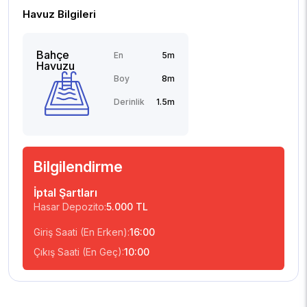
Havuz Bilgileri
Bahçe
En
5m
Havuzu
Boy
8m
Derinlik
1.5m
Bilgilendirme
İptal Şartları
Hasar Depozito:
5.000 TL
Giriş Saati (En Erken):
16:00
Çıkış Saati (En Geç):
10:00