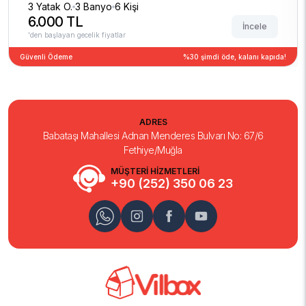
3 Yatak O.
3 Banyo
6 Kişi
6.000 TL
İncele
'den başlayan gecelik fiyatlar
Güvenli Ödeme
%30 şimdi öde, kalanı kapıda!
ADRES
Babataşı Mahallesi Adnan Menderes Bulvarı No: 67/6
Fethiye/Muğla
MÜŞTERİ HİZMETLERİ
+90 (252) 350 06 23