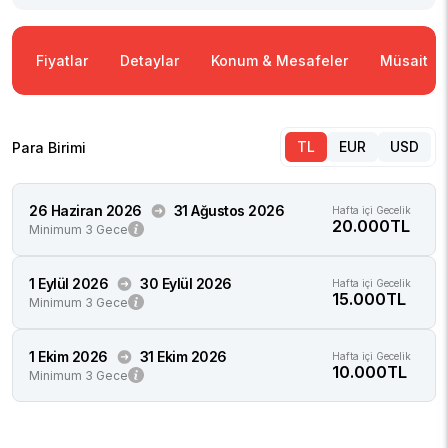
Fiyatlar
Detaylar
Konum & Mesafeler
Müsaitlik
TL
EUR
USD
Para Birimi
26 Haziran 2026
31 Ağustos 2026
Hafta içi Gecelik
20.000TL
Minimum 3 Gece
1 Eylül 2026
30 Eylül 2026
Hafta içi Gecelik
15.000TL
Minimum 3 Gece
1 Ekim 2026
31 Ekim 2026
Hafta içi Gecelik
10.000TL
Minimum 3 Gece