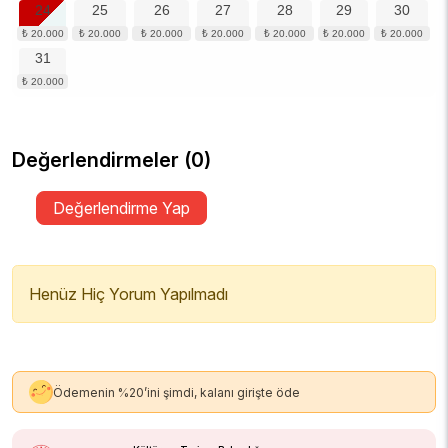
24
25
26
27
28
29
30
31
Değerlendirmeler (0)
Değerlendirme Yap
Henüz Hiç Yorum Yapılmadı
Ödemenin %20’ini şimdi, kalanı girişte öde