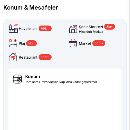
Konum & Mesafeler
Şehir Merkezi
3km
Havalimanı
60km
Hisarönü Merkez
Plaj
Market
5km
300m
Restaurant
300m
Konum
Tam adres, rezervasyon yapılana kadar gösterilmez.