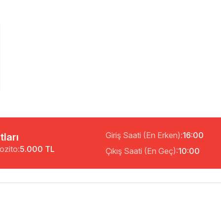
Giriş Saati (En Erken):
16:00
tları
ozito:
5.000 TL
Çıkış Saati (En Geç):
10:00