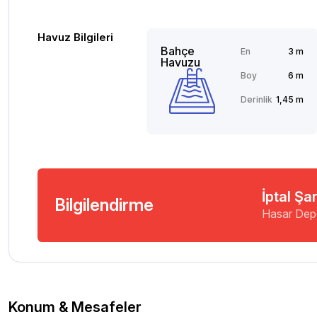
Havuz Bilgileri
Bahçe
En
3 m
Havuzu
Boy
6 m
Derinlik
1,45 m
İptal Şar
Bilgilendirme
Hasar Dep
Konum & Mesafeler