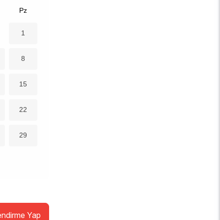
Pz
1
8
15
22
29
endirme Yap