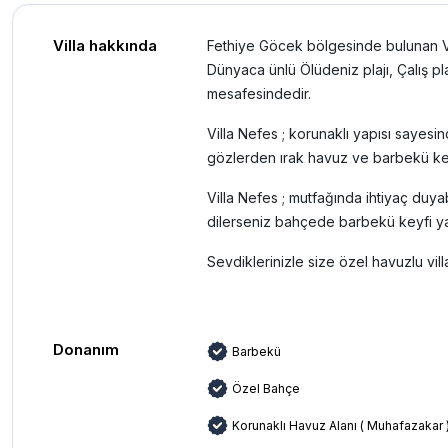
Villa hakkında
Fethiye Göcek bölgesinde bulunan Vil
Dünyaca ünlü Ölüdeniz plajı, Çalış pl
mesafesindedir.
Villa Nefes ; korunaklı yapısı sayes
gözlerden ırak havuz ve barbekü keyf
Villa Nefes ; mutfağında ihtiyaç duya
dilerseniz bahçede barbekü keyfi yapa
Sevdiklerinizle size özel havuzlu villad
Donanım
Barbekü
Özel Bahçe
Korunaklı Havuz Alanı ( Muhafazakar 