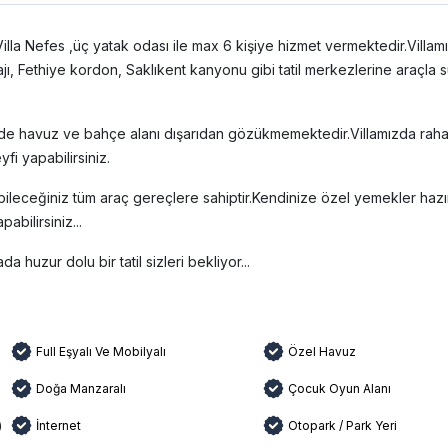
la Nefes ,üç yatak odası ile max 6 kişiye hizmet vermektedir.Villam
ajı, Fethiye kordon, Saklıkent kanyonu gibi tatil merkezlerine araçla 
inde havuz ve bahçe alanı dışarıdan gözükmemektedir.Villamızda rahat
i yapabilirsiniz.
bileceğiniz tüm araç gereçlere sahiptir.Kendinize özel yemekler hazırl
bilirsiniz...
a huzur dolu bir tatil sizleri bekliyor...
Full Eşyalı Ve Mobilyalı
Özel Havuz
Doğa Manzaralı
Çocuk Oyun Alanı
)
İnternet
Otopark / Park Yeri