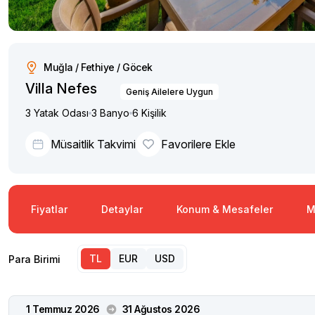
Muğla / Fethiye / Göcek
Villa Nefes
Geniş Ailelere Uygun
3 Yatak Odası
3 Banyo
6 Kişilik
Müsaitlik Takvimi
Favorilere Ekle
Fiyatlar
Detaylar
Konum & Mesafeler
M
TL
EUR
USD
Para Birimi
1 Temmuz 2026
31 Ağustos 2026