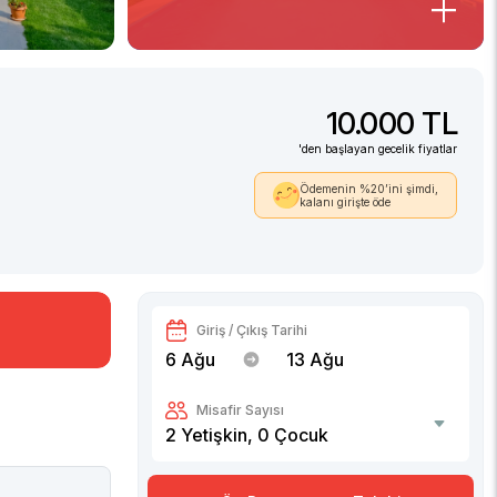
10.000 TL
'den başlayan gecelik fiyatlar
Ödemenin %20’ini şimdi,
kalanı girişte öde
Giriş / Çıkış Tarihi
6 Ağu
13 Ağu
Misafir Sayısı
2
Yetişkin,
0
Çocuk