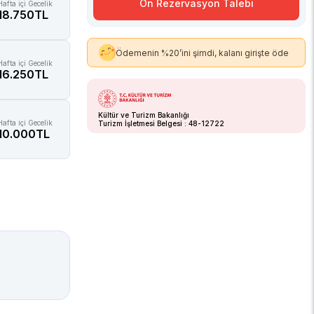
Ön Rezervasyon Talebi
Hafta içi Gecelik
18.750TL
Ödemenin %20’ini şimdi, kalanı girişte öde
Hafta içi Gecelik
16.250TL
Kültür ve Turizm Bakanlığı
Hafta içi Gecelik
Turizm İşletmesi Belgesi : 48-12722
10.000TL