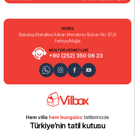
ADRES
Babataşı Mahallesi Adnan Menderes Bulvarı No: 67/6
Fethiye/Muğla
MÜŞTERİ HİZMETLERİ
+90 (252) 350 06 23
Hem villa
hem bungalov
tatillerinizde
Türkiye’nin tatil kutusu