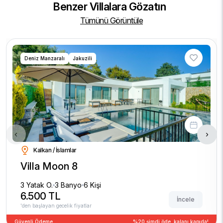
Benzer Villalara Gözatın
Tümünü Görüntüle
Deniz Manzaralı
Jakuzili
‹
›
Kalkan / İslamlar
Villa Moon 8
3 Yatak O.
3 Banyo
6 Kişi
6.500 TL
İncele
'den başlayan gecelik fiyatlar
Güvenli Ödeme
%20 şimdi öde, kalanı kapıda!