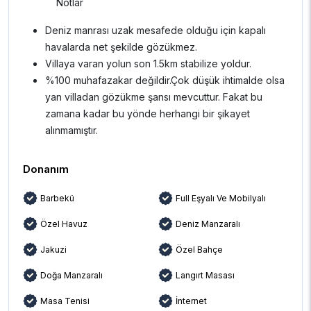
Notlar
Deniz manrası uzak mesafede olduğu için kapalı
havalarda net şekilde gözükmez.
Villaya varan yolun son 1.5km stabilize yoldur.
%100 muhafazakar değildir.Çok düşük ihtimalde olsa
yan villadan gözükme şansı mevcuttur. Fakat bu
zamana kadar bu yönde herhangi bir şikayet
alınmamıştır.
Donanım
Barbekü
Full Eşyalı Ve Mobilyalı
Özel Havuz
Deniz Manzaralı
Jakuzi
Özel Bahçe
Doğa Manzaralı
Langırt Masası
Masa Tenisi
İnternet