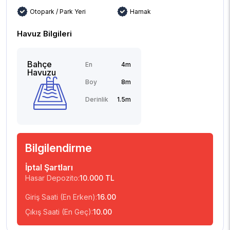
Otopark / Park Yeri
Hamak
Havuz Bilgileri
Bahçe
En
4m
Havuzu
Boy
8m
Derinlik
1.5m
Bilgilendirme
İptal Şartları
Hasar Depozito:
10.000 TL
Giriş Saati (En Erken):
16.00
Çıkış Saati (En Geç):
10.00