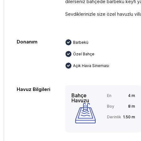
dilerseniz bahçede barbekü keyfi yapa
Sevdiklerinizle size özel havuzlu villad
Donanım
Barbekü
Özel Bahçe
Açık Hava Sineması
Havuz Bilgileri
Bahçe
En
4 m
Havuzu
Boy
8 m
Derinlik
1.50 m