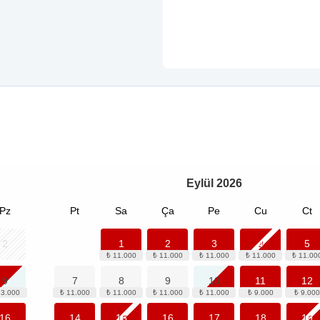
Eylül
2026
Pz
Pt
Sa
Ça
Pe
Cu
Ct
2
1
2
3
4
5
9
7
8
9
10
11
12
16
14
15
16
17
18
19