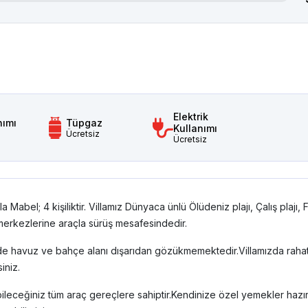
Elektrik
nımı
Tüpgaz
Kullanımı
Ücretsiz
Ücretsiz
 Mabel; 4 kişiliktir. Villamız Dünyaca ünlü Ölüdeniz plajı, Çalış plajı, 
 merkezlerine araçla sürüş mesafesindedir.
nde havuz ve bahçe alanı dışarıdan gözükmemektedir.Villamızda rahat
iniz.
ileceğiniz tüm araç gereçlere sahiptir.Kendinize özel yemekler hazırl