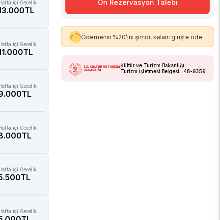
Ön Rezervasyon Talebi
Hafta içi Gecelik
13.000TL
Ödemenin %20’ini şimdi, kalanı girişte öde
Hafta içi Gecelik
11.000TL
Kültür ve Turizm Bakanlığı
Turizm İşletmesi Belgesi : 48-9359
Hafta içi Gecelik
9.000TL
Hafta içi Gecelik
8.000TL
Hafta içi Gecelik
5.500TL
Hafta içi Gecelik
5.000TL