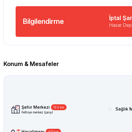
İptal Şar
Bilgilendirme
Hasar Dep
Konum & Mesafeler
Şehir Merkezi
12.5 km
Sağlık 
Fethiye merkez (çarşı)
Havalimanı
47.1 km