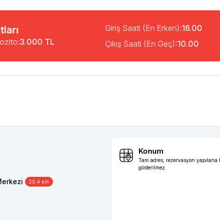
Giriş Saati (En Erken):
16.00
tları
ozito:
3.000 TL
Çıkış Saati (En Geç):
10.00
Konum
Tam adres, rezervasyon yapılana
gösterilmez.
Merkezi
20.4 km