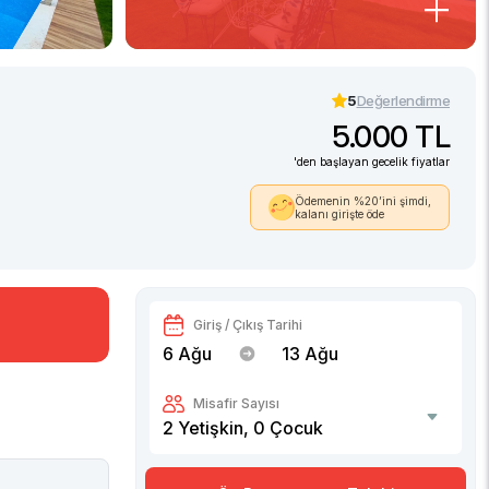
5
Değerlendirme
5.000 TL
'den başlayan gecelik fiyatlar
Ödemenin %20’ini şimdi,
kalanı girişte öde
Giriş / Çıkış Tarihi
6 Ağu
13 Ağu
Misafir Sayısı
2
Yetişkin,
0
Çocuk