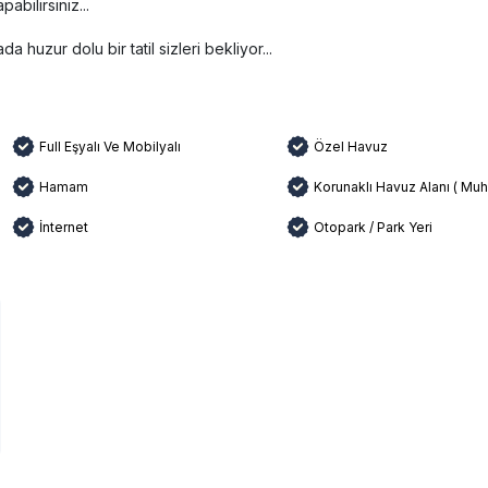
bilirsiniz...
a huzur dolu bir tatil sizleri bekliyor...
Full Eşyalı Ve Mobilyalı
Özel Havuz
Hamam
Korunaklı Havuz Alanı ( Muh
İnternet
Otopark / Park Yeri