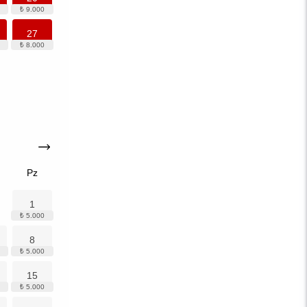
27
Pz
1
8
15