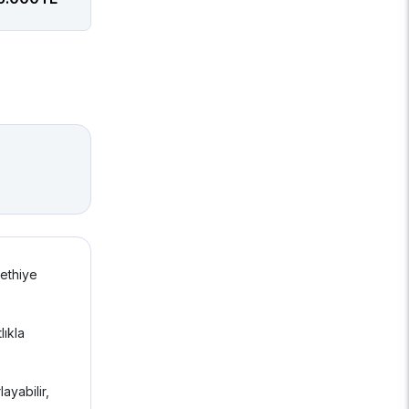
Fethiye
lıkla
ayabilir,