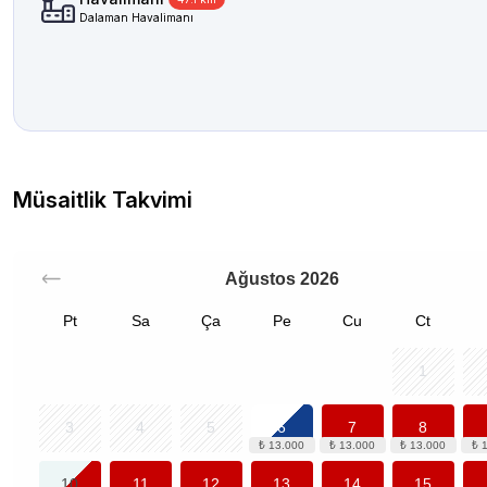
Dalaman Havalimanı
Müsaitlik Takvimi
Ağustos
2026
Pt
Sa
Ça
Pe
Cu
Ct
1
3
4
5
6
7
8
10
11
12
13
14
15