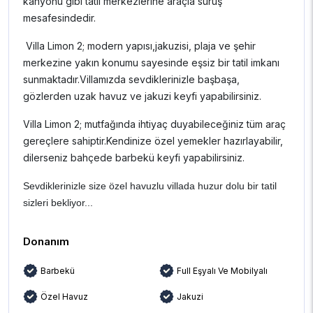
kanyonu gibi tatil merkezlerine araçla sürüş
mesafesindedir.
Villa Limon 2; modern yapısı,jakuzisi, plaja ve şehir
merkezine yakın konumu sayesinde eşsiz bir tatil imkanı
sunmaktadır.Villamızda sevdiklerinizle başbaşa,
gözlerden uzak havuz ve jakuzi keyfi yapabilirsiniz.
Villa Limon 2; mutfağında ihtiyaç duyabileceğiniz tüm araç
gereçlere sahiptir.Kendinize özel yemekler hazırlayabilir,
dilerseniz bahçede barbekü keyfi yapabilirsiniz.
Sevdiklerinizle size özel havuzlu villada huzur dolu bir tatil
sizleri bekliyor...
Donanım
Barbekü
Full Eşyalı Ve Mobilyalı
Özel Havuz
Jakuzi