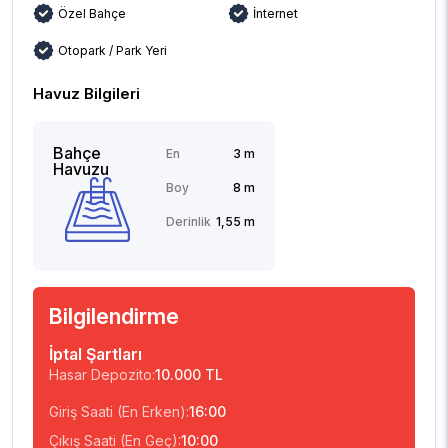
Özel Bahçe
İnternet
Otopark / Park Yeri
Havuz Bilgileri
Bahçe
En
3 m
Havuzu
Boy
8 m
Derinlik
1,55 m
Bilgilendirme
İptal Şartları
Hasar Depozito:
10.000 TL
Giriş Saati (En Erken):
16:00
Çıkış Saati (En Geç):
10:00