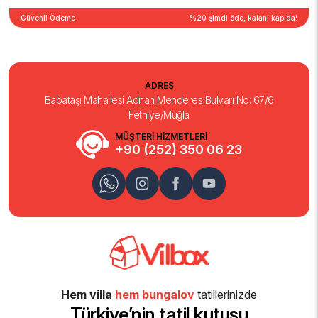
Güvenli Ödeme
%20 şimdi öde, kalanı kapıda!
ADRES
Babataşı Mahallesi Adnan Menderes Bulvarı No: 67/6
Fethiye/Muğla
MÜŞTERİ HİZMETLERİ
+90 (252) 350 06 23
Hem villa
hem bungalov
tatillerinizde
Türkiye’nin tatil kutusu