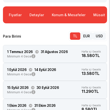
Fiyatlar
Detaylar
Konum & Mesafeler
Müsaitlik
TL
EUR
USD
Para Birimi
1 Temmuz 2026
31 Ağustos 2026
Hafta içi Gecelik
18.580TL
Minimum 4 Gece
1 Eylül 2026
14 Eylül 2026
Hafta içi Gecelik
13.580TL
Minimum 4 Gece
15 Eylül 2026
30 Eylül 2026
Hafta içi Gecelik
11.290TL
Minimum 4 Gece
1 Ekim 2026
31 Ekim 2026
Hafta içi Gecelik
8.580TL