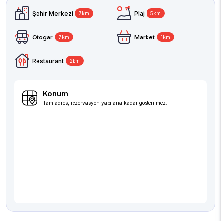
Şehir Merkezi
Plaj
7km
5km
Otogar
Market
7km
1km
Restaurant
2km
Konum
Tam adres, rezervasyon yapılana kadar gösterilmez.