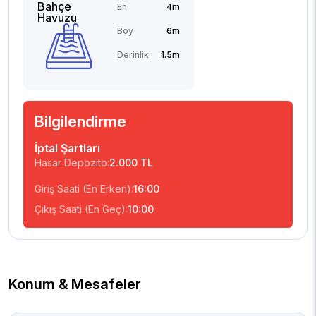
Bahçe
En
4m
Havuzu
Boy
6m
Derinlik
1.5m
Bilgilendirme
İptal Şartları
Hasar Depozito:
2.000 TL
Giriş Saati (En Erken):
16:00
Çıkış Saati (En Geç):
10:00
Konum & Mesafeler