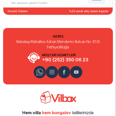
'den başlayan gecelik fiyatlar
Güvenli Ödeme
%20 şimdi öde, kalanı kapıda!
ADRES
Babataşı Mahallesi Adnan Menderes Bulvarı No: 67/6
Fethiye/Muğla
MÜŞTERİ HİZMETLERİ
+90 (252) 350 06 23
Hem villa
hem bungalov
tatillerinizde