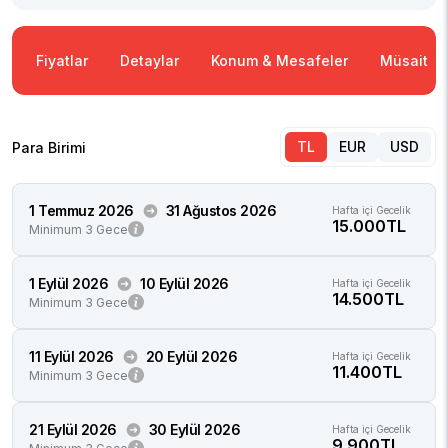
Fiyatlar
Detaylar
Konum & Mesafeler
Müsaitlik
TL
EUR
USD
Para Birimi
1 Temmuz 2026
31 Ağustos 2026
Hafta içi Gecelik
15.000TL
Minimum 3 Gece
1 Eylül 2026
10 Eylül 2026
Hafta içi Gecelik
14.500TL
Minimum 3 Gece
11 Eylül 2026
20 Eylül 2026
Hafta içi Gecelik
11.400TL
Minimum 3 Gece
21 Eylül 2026
30 Eylül 2026
Hafta içi Gecelik
9.900TL