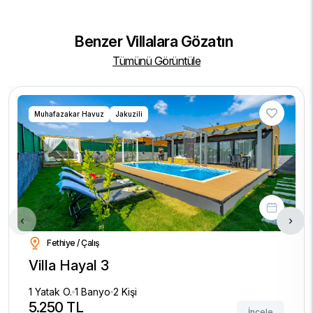
Benzer Villalara Gözatın
Tümünü Görüntüle
Muhafazakar Havuz
Jakuzili
‹
›
Fethiye / Çalış
Villa Hayal 3
1 Yatak O.
1 Banyo
2 Kişi
5.250 TL
İncele