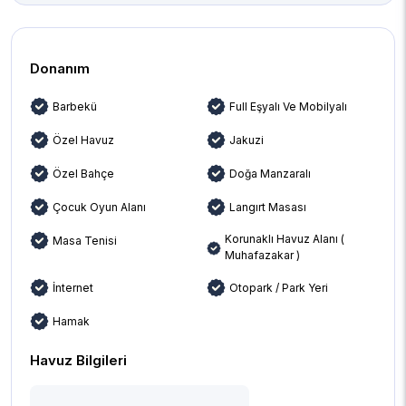
Donanım
Barbekü
Full Eşyalı Ve Mobilyalı
Özel Havuz
Jakuzi
Özel Bahçe
Doğa Manzaralı
Çocuk Oyun Alanı
Langırt Masası
Korunaklı Havuz Alanı (
Masa Tenisi
Muhafazakar )
İnternet
Otopark / Park Yeri
Hamak
Havuz Bilgileri