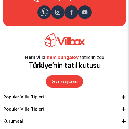
Hem villa
hem bungalov
tatillerinizde
Türkiye’nin tatil kutusu
Rezervasyonum
Popüler Villa Tipleri
Muhafazakar Villalar
Balayı Villaları
Kiralık Bungalov
Popüler Villa Tipleri
Kapalı Havuzlu Villalar
Deniz Manzaralı Villalar
Isıtmalı Havuzlu Villalar
Doğa Manzaralı Villalar
Geniş Ailelere Uygun Villalar
Denize Yakın Villalar
Kurumsal
Çocuk Havuzlu Villalar
Blog
Ekonomik Villalar