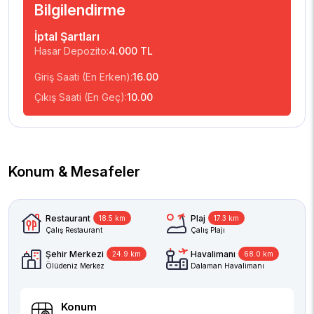
Bilgilendirme
İptal Şartları
Hasar Depozito:
4.000 TL
Giriş Saati (En Erken):
16.00
Çıkış Saati (En Geç):
10.00
Konum & Mesafeler
Restaurant
Plaj
18.5 km
17.3 km
Çalış Restaurant
Çalış Plajı
Şehir Merkezi
Havalimanı
24.9 km
68.0 km
Ölüdeniz Merkez
Dalaman Havalimanı
Konum