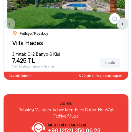
‹
›
Fethiye / Kayaköy
Villa Hades
3 Yatak O.
2 Banyo
6 Kişi
7.425 TL
İncele
'den başlayan gecelik fiyatlar
Güvenli Ödeme
%20 şimdi öde, kalanı kapıda!
ADRES
Babataşı Mahallesi Adnan Menderes Bulvarı No: 67/6
Fethiye/Muğla
MÜŞTERİ HİZMETLERİ
+90 (252) 350 06 23