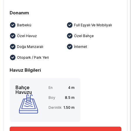
Donanım
Barbekü
Full Eşyalı Ve Mobilyalı
Özel Havuz
Özel Bahçe
Doğa Manzaralı
İnternet
Otopark / Park Yeri
Havuz Bilgileri
Bahçe
En
4 m
Havuzu
Boy
8.5 m
Derinlik
1.50 m