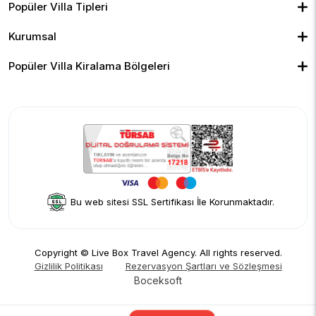
Kiralık Bungalov
Popüler Villa Tipleri
Kapalı Havuzlu Villalar
Deniz Manzaralı Villalar
Isıtmalı Havuzlu Villalar
Doğa Manzaralı Villalar
Geniş Ailelere Uygun Villalar
Denize Yakın Villalar
Kurumsal
Çocuk Havuzlu Villalar
Blog
Ekonomik Villalar
İletişim
Merkeze Yakın Villalar
Yorumlar
Popüler Villa Kiralama Bölgeleri
Hakkımızda
Fethiye
Gizlilik Politikası
Kalkan
İptal Politikası
Kaş
Kiralama Sözleşmesi
Sapanca
Rezervasyon Şartları ve Sözleşmesi
Kişisel Verilerin Korunması
Bu web sitesi SSL Sertifikası İle Korunmaktadır.
Copyright © Live Box Travel Agency. All rights reserved.
Gizlilik Politikası
Rezervasyon Şartları ve Sözleşmesi
Boceksoft