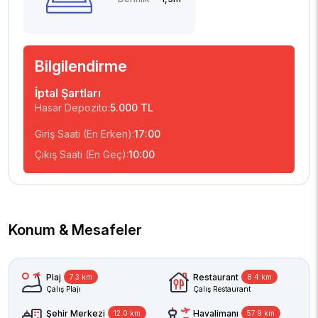
Bilgilendirme
İptal Şartları
Hasar Depozito:
5.000 TL
Giriş Saati (En Erken):
17:00
Çıkış Saati (En Geç):
10:00
Konum & Mesafeler
Plaj
Restaurant
7.3 km
8.4 km
Çalış Plajı
Çalış Restaurant
Şehir Merkezi
Havalimanı
12.0 km
57.9 km