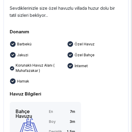
Sevdiklerinizle size özel havuzlu villada huzur dolu bir
tatil sizleri bekliyor...
Donanım
Barbekü
Özel Havuz
Jakuzi
Özel Bahçe
Korunaklı Havuz Alanı (
İnternet
Muhafazakar )
Hamak
Havuz Bilgileri
Bahçe
En
7m
Havuzu
Boy
3m
Derinlik
1,5m