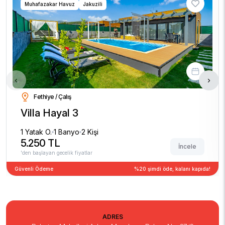
Muhafazakar Havuz
Jakuzili
‹
›
Fethiye / Çalış
Villa Hayal 3
1 Yatak O.
1 Banyo
2 Kişi
5.250 TL
İncele
'den başlayan gecelik fiyatlar
Güvenli Ödeme
%20 şimdi öde, kalanı kapıda!
ADRES