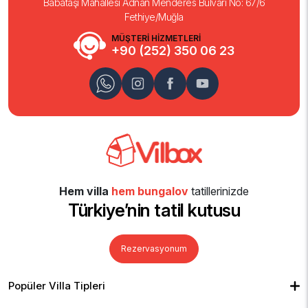
Babataşı Mahallesi Adnan Menderes Bulvarı No: 67/6
Fethiye/Muğla
MÜŞTERİ HİZMETLERİ
+90 (252) 350 06 23
Hem villa
hem bungalov
tatillerinizde
Türkiye’nin tatil kutusu
Rezervasyonum
Popüler Villa Tipleri
Muhafazakar Villalar
Balayı Villaları