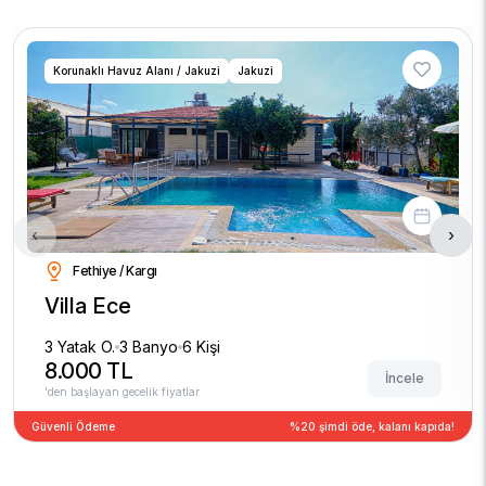
Korunaklı Havuz Alanı / Jakuzi
Jakuzi
‹
›
Fethiye / Kargı
Villa Ece
3 Yatak O.
3 Banyo
6 Kişi
8.000 TL
İncele
'den başlayan gecelik fiyatlar
Güvenli Ödeme
%20 şimdi öde, kalanı kapıda!