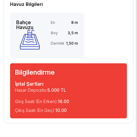
Havuz Bilgileri
Bahçe
En
8 m
Havuzu
Boy
3,5 m
Derinlik
1,50 m
Bilgilendirme
İptal Şartları
Hasar Depozito:
5.000 TL
Giriş Saati (En Erken):
16.00
Çıkış Saati (En Geç):
10.00