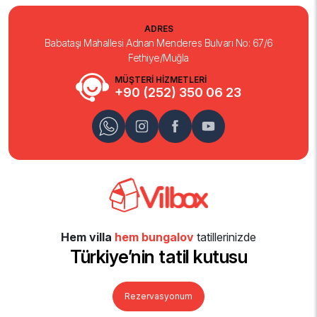
ADRES
Babataşı Mahallesi Adnan Menderes Bulvarı No: 67/6
Fethiye/Muğla
MÜŞTERİ HİZMETLERİ
+90 (252) 350 06 23
Hem villa
hem bungalov
tatillerinizde
Türkiye’nin tatil kutusu
Rezervasyonum