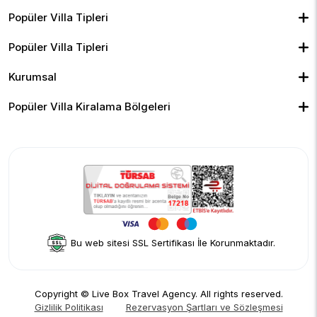
Popüler Villa Tipleri
Muhafazakar Villalar
Balayı Villaları
Kiralık Bungalov
Popüler Villa Tipleri
Kapalı Havuzlu Villalar
Deniz Manzaralı Villalar
Isıtmalı Havuzlu Villalar
Doğa Manzaralı Villalar
Geniş Ailelere Uygun Villalar
Denize Yakın Villalar
Kurumsal
Çocuk Havuzlu Villalar
Blog
Ekonomik Villalar
İletişim
Merkeze Yakın Villalar
Yorumlar
Popüler Villa Kiralama Bölgeleri
Hakkımızda
Fethiye
Gizlilik Politikası
Kalkan
İptal Politikası
Kaş
Kiralama Sözleşmesi
Sapanca
Rezervasyon Şartları ve Sözleşmesi
Kişisel Verilerin Korunması
Bu web sitesi SSL Sertifikası İle Korunmaktadır.
Copyright © Live Box Travel Agency. All rights reserved.
Gizlilik Politikası
Rezervasyon Şartları ve Sözleşmesi