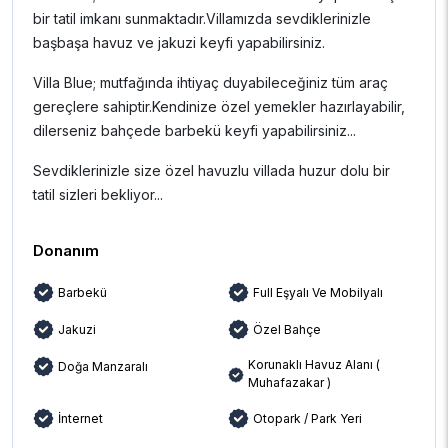
bir tatil imkanı sunmaktadır.Villamızda sevdiklerinizle
başbaşa havuz ve jakuzi keyfi yapabilirsiniz.
Villa Blue; mutfağında ihtiyaç duyabileceğiniz tüm araç
gereçlere sahiptir.Kendinize özel yemekler hazırlayabilir,
dilerseniz bahçede barbekü keyfi yapabilirsiniz...
Sevdiklerinizle size özel havuzlu villada huzur dolu bir
tatil sizleri bekliyor...
Donanım
Barbekü
Full Eşyalı Ve Mobilyalı
Jakuzi
Özel Bahçe
Korunaklı Havuz Alanı (
Doğa Manzaralı
Muhafazakar )
İnternet
Otopark / Park Yeri