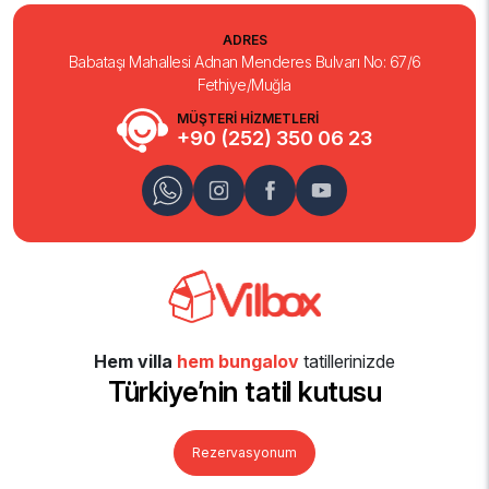
ADRES
Babataşı Mahallesi Adnan Menderes Bulvarı No: 67/6
Fethiye/Muğla
MÜŞTERİ HİZMETLERİ
+90 (252) 350 06 23
Hem villa
hem bungalov
tatillerinizde
Türkiye’nin tatil kutusu
Rezervasyonum