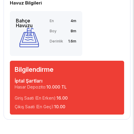
Havuz Bilgileri
Bahçe
En
4m
Havuzu
Boy
8m
Derinlik
1.6m
Bilgilendirme
İptal Şartları
Hasar Depozito:
10.000 TL
Giriş Saati (En Erken):
16.00
Çıkış Saati (En Geç):
10.00