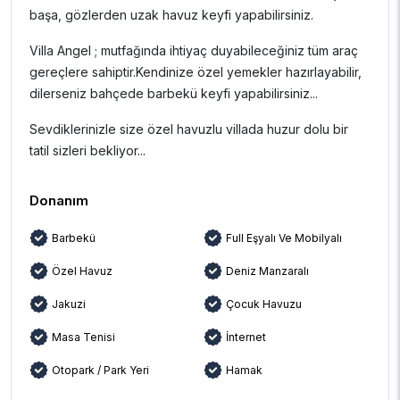
başa, gözlerden uzak havuz keyfi yapabilirsiniz.
Villa Angel ; mutfağında ihtiyaç duyabileceğiniz tüm araç
gereçlere sahiptir.Kendinize özel yemekler hazırlayabilir,
dilerseniz bahçede barbekü keyfi yapabilirsiniz...
Sevdiklerinizle size özel havuzlu villada huzur dolu bir
tatil sizleri bekliyor...
Donanım
Barbekü
Full Eşyalı Ve Mobilyalı
Özel Havuz
Deniz Manzaralı
Jakuzi
Çocuk Havuzu
Masa Tenisi
İnternet
Otopark / Park Yeri
Hamak