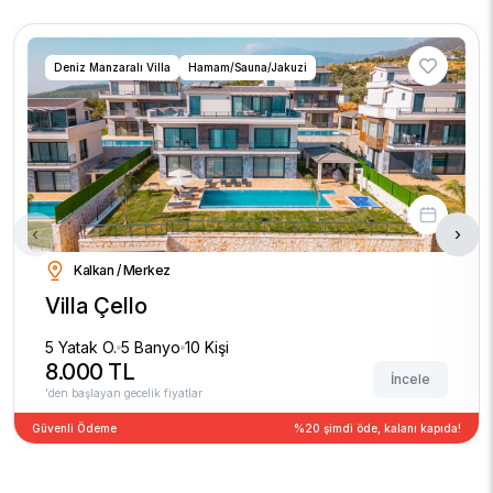
Deniz Manzaralı Villa
Hamam/Sauna/Jakuzi
‹
›
Kalkan / Merkez
Villa Çello
5 Yatak O.
5 Banyo
10 Kişi
8.000 TL
İncele
'den başlayan gecelik fiyatlar
Güvenli Ödeme
%20 şimdi öde, kalanı kapıda!