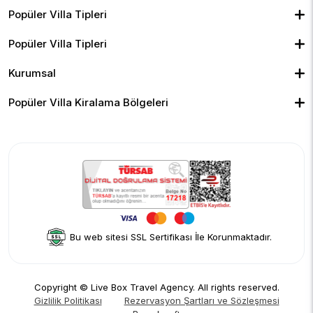
Popüler Villa Tipleri
Muhafazakar Villalar
Balayı Villaları
Kiralık Bungalov
Popüler Villa Tipleri
Kapalı Havuzlu Villalar
Deniz Manzaralı Villalar
Isıtmalı Havuzlu Villalar
Doğa Manzaralı Villalar
Geniş Ailelere Uygun Villalar
Denize Yakın Villalar
Kurumsal
Çocuk Havuzlu Villalar
Blog
Ekonomik Villalar
İletişim
Merkeze Yakın Villalar
Yorumlar
Popüler Villa Kiralama Bölgeleri
Hakkımızda
Fethiye
Gizlilik Politikası
Kalkan
İptal Politikası
Kaş
Kiralama Sözleşmesi
Sapanca
Rezervasyon Şartları ve Sözleşmesi
Kişisel Verilerin Korunması
Bu web sitesi SSL Sertifikası İle Korunmaktadır.
Copyright © Live Box Travel Agency. All rights reserved.
Gizlilik Politikası
Rezervasyon Şartları ve Sözleşmesi