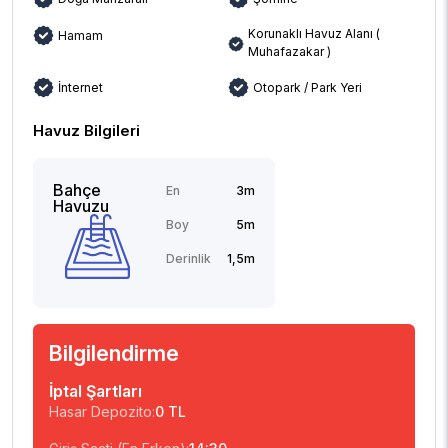
Korunaklı Havuz Alanı (
Hamam
Muhafazakar )
İnternet
Otopark / Park Yeri
Havuz Bilgileri
Bahçe
En
3m
Havuzu
Boy
5m
Derinlik
1,5m
Bilgilendirme
İptal Şartları
Hasar Depozito:
0 TL