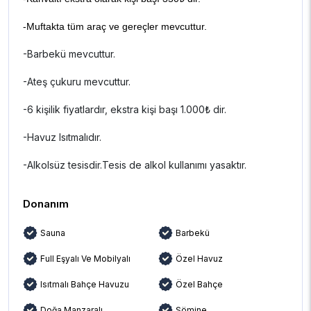
-Muftakta tüm araç ve gereçler mevcuttur.
-Barbekü mevcuttur.
-Ateş çukuru mevcuttur.
-6 kişilik fiyatlardır, ekstra kişi başı 1.000₺ dir.
-Havuz Isıtmalıdır.
-Alkolsüz tesisdir.Tesis de alkol kullanımı yasaktır.
Donanım
Sauna
Barbekü
Full Eşyalı Ve Mobilyalı
Özel Havuz
Isıtmalı Bahçe Havuzu
Özel Bahçe
Doğa Manzaralı
Şömine