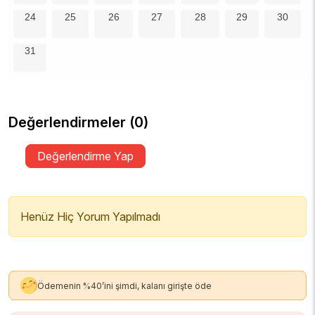
24
25
26
27
28
29
30
31
Değerlendirmeler (0)
Değerlendirme Yap
Henüz Hiç Yorum Yapılmadı
Ödemenin %40’ini şimdi, kalanı girişte öde