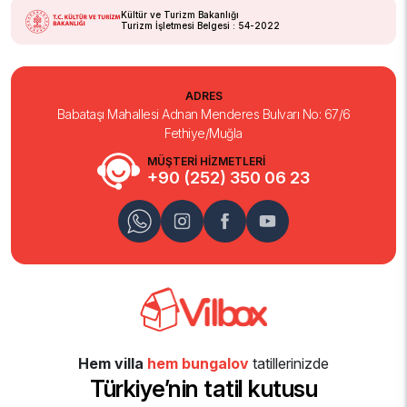
Kültür ve Turizm Bakanlığı
Turizm İşletmesi Belgesi : 54-2022
ADRES
Babataşı Mahallesi Adnan Menderes Bulvarı No: 67/6
Fethiye/Muğla
MÜŞTERİ HİZMETLERİ
+90 (252) 350 06 23
Hem villa
hem bungalov
tatillerinizde
Türkiye’nin tatil kutusu