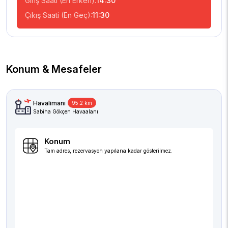
Giriş Saati (En Erken):
14:30
Çıkış Saati (En Geç):
11:30
Konum & Mesafeler
Havalimanı
95.2 km
Sabiha Gökçen Havaalanı
Konum
Tam adres, rezervasyon yapılana kadar gösterilmez.