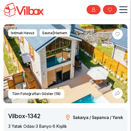
Isıtmalı Havuz
Sauna|Hamam
Tüm Fotoğrafları Göster (19)
Vilbox-1342
Sakarya / Sapanca / Yanık
3 Yatak Odası
3 Banyo
6 Kişilik