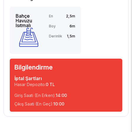
Bahçe
En
2,5m
Havuzu
Isıtmalı
Boy
6m
Derinlik
1,5m
Bilgilendirme
İptal Şartları
Hasar Depozito:
0 TL
Giriş Saati (En Erken):
14:00
Çıkış Saati (En Geç):
10:00