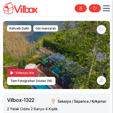
Kahvaltı Dahil
Göl manzaralı
Videoyu İzle
Tüm Fotoğrafları Göster (16)
Vilbox-1322
Sakarya / Sapanca / Kırkpınar
2 Yatak Odası
2 Banyo
4 Kişilik