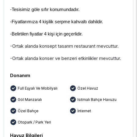
-Tesisimiz göle sıfır konumundadır.
-Fiyatlarımıza 4 kişilik serpme kahvaltı dahildir.
-Belirtilen fiyatlar 4 kişi için geçerlidir.
-Ortak alanda konsept tasarım restaurant mevcuttur.
-Ortak alanda konser ve benzeri etkinlikler mevcuttur.
Donanım
Full Eşyalı Ve Mobilyalı
Özel Havuz
Göl Manzaralı
Isıtmalı Bahçe Havuzu
Özel Bahçe
İnternet
Otopark / Park Yeri
Havuz Bilgileri