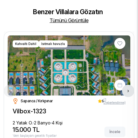
Benzer Villalara Gözatın
Tümünü Görüntüle
Kahvaltı Dahil
Isıtmalı havuzlu
‹
›
(1
Sapanca / Kırkpınar
5
Değerlendirme)
Vilbox-1323
2 Yatak O.
2 Banyo
4 Kişi
15.000 TL
İncele
'den başlayan gecelik fiyatlar