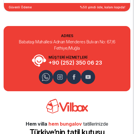
Güvenli Ödeme
%50 şimdi öde, kalanı kapıda!
ADRES
Babataşı Mahallesi Adnan Menderes Bulvarı No: 67/6
Fethiye/Muğla
MÜŞTERİ HİZMETLERİ
+90 (252) 350 06 23
Hem villa
hem bungalov
tatillerinizde
Türkiye’nin tatil kutusu