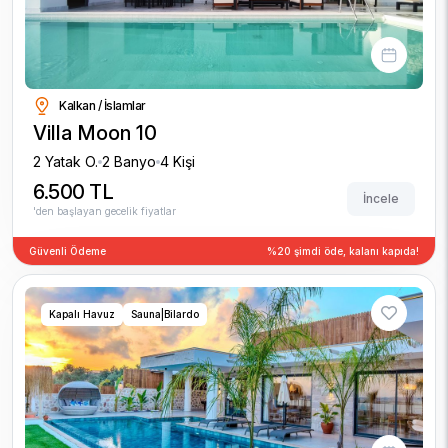
Kalkan / İslamlar
Villa Moon 10
2 Yatak O.
2 Banyo
4 Kişi
6.500 TL
İncele
'den başlayan gecelik fiyatlar
Güvenli Ödeme
%20 şimdi öde, kalanı kapıda!
Kapalı Havuz
Sauna|Bilardo