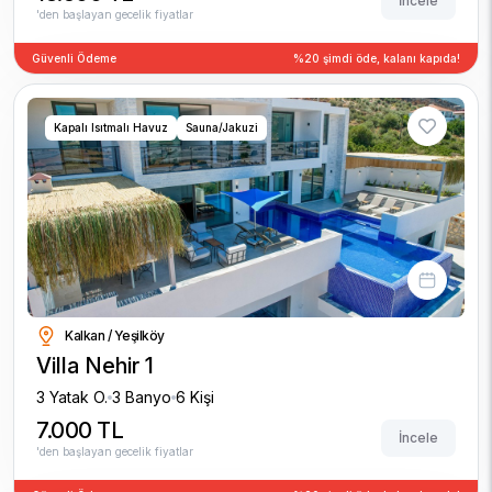
İncele
'den başlayan gecelik fiyatlar
Güvenli Ödeme
%20 şimdi öde, kalanı kapıda!
Kapalı Isıtmalı Havuz
Sauna/Jakuzi
Kalkan / Yeşilköy
Villa Nehir 1
3 Yatak O.
3 Banyo
6 Kişi
7.000 TL
İncele
'den başlayan gecelik fiyatlar