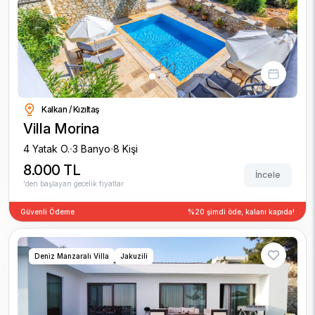
Previous
Next
Kalkan / Kızıltaş
Villa Morina
4 Yatak O.
3 Banyo
8 Kişi
8.000 TL
İncele
'den başlayan gecelik fiyatlar
Güvenli Ödeme
%20 şimdi öde, kalanı kapıda!
Deniz Manzaralı Villa
Jakuzili