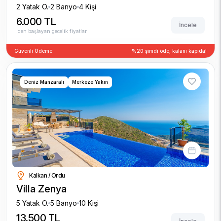
2 Yatak O.
2 Banyo
4 Kişi
6.000 TL
İncele
'den başlayan gecelik fiyatlar
Güvenli Ödeme
%20 şimdi öde, kalanı kapıda!
Deniz Manzaralı
Merkeze Yakın
Kalkan / Ordu
Villa Zenya
5 Yatak O.
5 Banyo
10 Kişi
13.500 TL