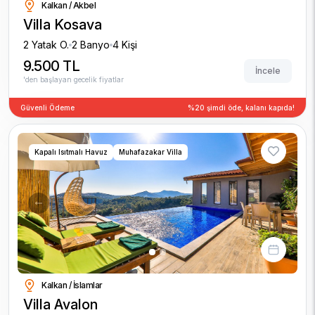
Kalkan / Akbel
Villa Kosava
2 Yatak O.
2 Banyo
4 Kişi
9.500 TL
İncele
'den başlayan gecelik fiyatlar
Güvenli Ödeme
%20 şimdi öde, kalanı kapıda!
Kapalı Isıtmalı Havuz
Muhafazakar Villa
Previous
Next
Kalkan / İslamlar
Villa Avalon