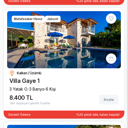
Güvenli Ödeme
%20 şimdi öde, kalanı kapıda!
Muhafazakar Havuz
Jakuzili
Kalkan / Üzümlü
Villa Gaye 1
3 Yatak O.
3 Banyo
6 Kişi
8.400 TL
İncele
'den başlayan gecelik fiyatlar
Güvenli Ödeme
%20 şimdi öde, kalanı kapıda!