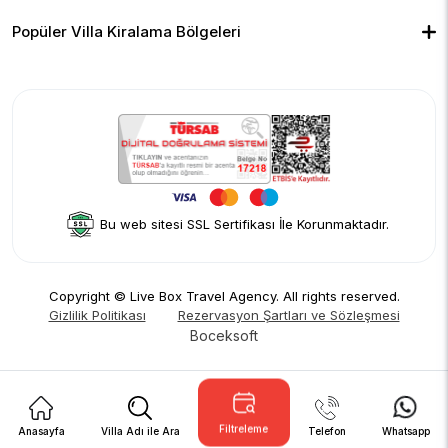
Çocuk Havuzlu Villalar
Blog
Ekonomik Villalar
İletişim
Merkeze Yakın Villalar
Yorumlar
Popüler Villa Kiralama Bölgeleri
Hakkımızda
Fethiye
Gizlilik Politikası
Kalkan
İptal Politikası
Kaş
Kiralama Sözleşmesi
Sapanca
Rezervasyon Şartları ve Sözleşmesi
Kişisel Verilerin Korunması
Bu web sitesi SSL Sertifikası İle Korunmaktadır.
Copyright © Live Box Travel Agency. All rights reserved.
Gizlilik Politikası
Rezervasyon Şartları ve Sözleşmesi
Boceksoft
Filtreleme
Anasayfa
Villa Adı ile Ara
Telefon
Whatsapp