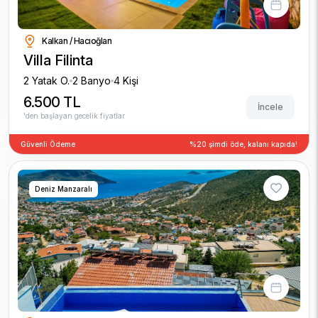
Kalkan / Hacıoğlan
Villa Filinta
2 Yatak O.
2 Banyo
4 Kişi
6.500 TL
İncele
'den başlayan gecelik fiyatlar
Güvenli Ödeme
%20 şimdi öde, kalanı kapıda!
Deniz Manzaralı