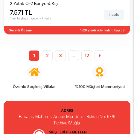
2 Yatak O.
2 Banyo
4 Kişi
7.571 TL
İncele
'den başlayan gecelik fiyatlar
Güvenli Ödeme
%20 şimdi öde, kalanı kapıda!
1
2
3
...
12
%100 Müşteri Memnuniyeti
7/24 Tatil Desteği
ADRES
Babataşı Mahallesi Adnan Menderes Bulvarı No: 67/6
Fethiye/Muğla
MÜŞTERİ HİZMETLERİ