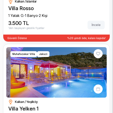
Kalkan / İslamlar
Villa Rosso
1 Yatak O.
1 Banyo
2 Kişi
3.500 TL
İncele
'den başlayan gecelik fiyatlar
Güvenli Ödeme
%20 şimdi öde, kalanı kapıda!
Muhafazakar Villa
Jakuzi
Kalkan / Yeşilköy
Villa Yelken 1