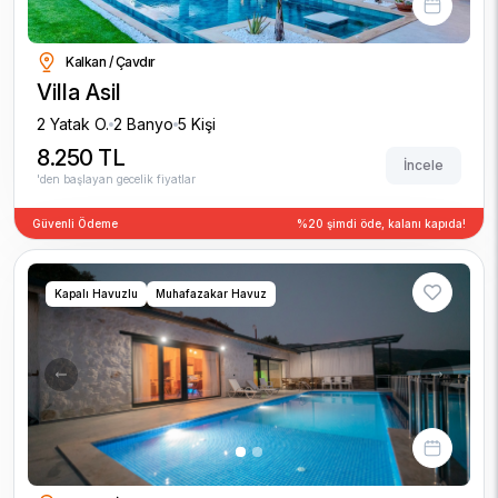
Kalkan / Çavdır
Villa Asil
2 Yatak O.
2 Banyo
5 Kişi
8.250 TL
İncele
'den başlayan gecelik fiyatlar
Güvenli Ödeme
%20 şimdi öde, kalanı kapıda!
Kapalı Havuzlu
Muhafazakar Havuz
Previous
Next