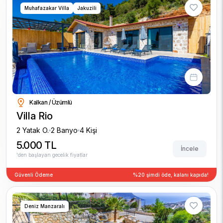
Muhafazakar Villa
Jakuzili
Kalkan / Üzümlü
Villa Rio
2 Yatak O.
2 Banyo
4 Kişi
5.000 TL
İncele
'den başlayan gecelik fiyatlar
Güvenli Ödeme
%20 şimdi öde, kalanı kapıda!
Deniz Manzaralı