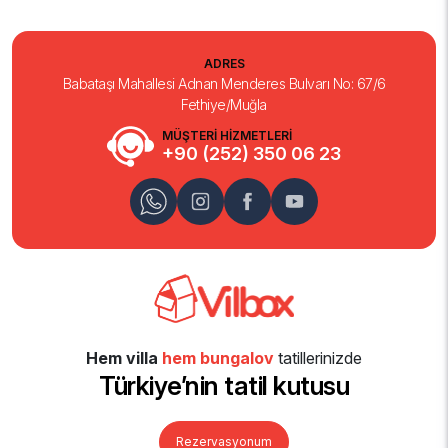
ADRES
Babataşı Mahallesi Adnan Menderes Bulvarı No: 67/6
Fethiye/Muğla
MÜŞTERİ HİZMETLERİ
+90 (252) 350 06 23
Hem villa
hem bungalov
tatillerinizde
Türkiye’nin tatil kutusu
Rezervasyonum