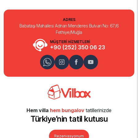
ADRES
Babataşı Mahallesi Adnan Menderes Bulvarı No: 67/6
Fethiye/Muğla
MÜŞTERİ HİZMETLERİ
+90 (252) 350 06 23
Hem villa
hem bungalov
tatillerinizde
Türkiye’nin tatil kutusu
Rezervasyonum