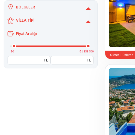
BÖLGELER
VİLLA TİPİ
Fiyat Aralığı
₺0
₺1 151 500
Güvenli Ödeme
TL
TL