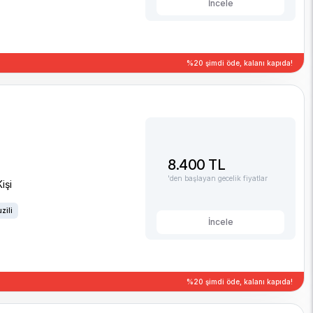
İncele
%20 şimdi öde, kalanı kapıda!
8.400 TL
'den başlayan gecelik fiyatlar
işi
zili
İncele
%20 şimdi öde, kalanı kapıda!