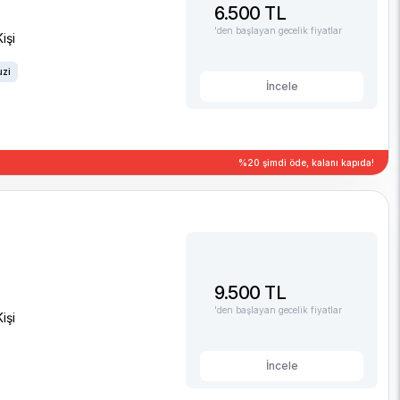
6.500 TL
'den başlayan gecelik fiyatlar
işi
uzi
İncele
%20 şimdi öde, kalanı kapıda!
9.500 TL
'den başlayan gecelik fiyatlar
işi
İncele