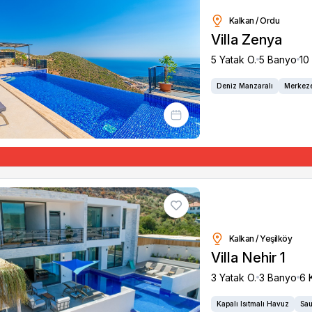
Kalkan / Ordu
Villa Zenya
5 Yatak O.
5 Banyo
10 
Deniz Manzaralı
Merkeze
Kalkan / Yeşilköy
Villa Nehir 1
3 Yatak O.
3 Banyo
6 K
Kapalı Isıtmalı Havuz
Sau