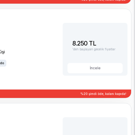
8.250 TL
'den başlayan gecelik fiyatlar
işi
rdo
İncele
%20 şimdi öde, kalanı kapıda!