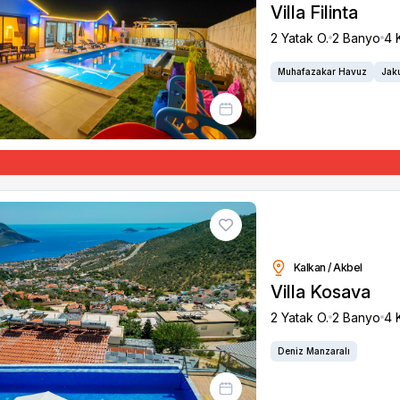
Villa Filinta
2 Yatak O.
2 Banyo
4 K
Muhafazakar Havuz
Jak
Kalkan / Akbel
Villa Kosava
2 Yatak O.
2 Banyo
4 K
Deniz Manzaralı