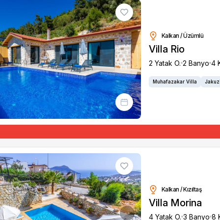
Kalkan / Üzümlü
Villa Rio
2 Yatak O.
2 Banyo
4 K
Muhafazakar Villa
Jakuzi
Kalkan / Kızıltaş
Villa Morina
4 Yatak O.
3 Banyo
8 
s
Next