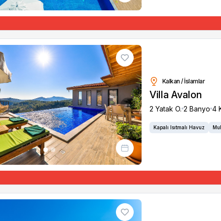
Kalkan / İslamlar
Villa Avalon
2 Yatak O.
2 Banyo
4 K
s
Next
Kapalı Isıtmalı Havuz
Muh