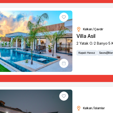
Kalkan / Çavdır
Villa Asil
2 Yatak O.
2 Banyo
5 K
Kapalı Havuz
Sauna|Bila
Kalkan / İslamlar