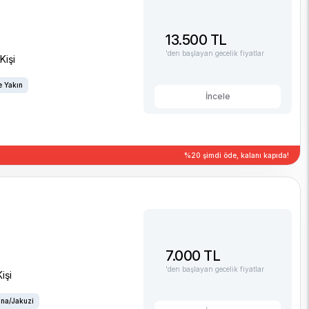
13.500 TL
'den başlayan gecelik fiyatlar
Kişi
 Yakın
İncele
%20 şimdi öde, kalanı kapıda!
7.000 TL
'den başlayan gecelik fiyatlar
işi
na/Jakuzi