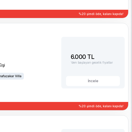
%20 şimdi öde, kalanı kapıda!
6.000 TL
'den başlayan gecelik fiyatlar
işi
afazakar Villa
İncele
%20 şimdi öde, kalanı kapıda!