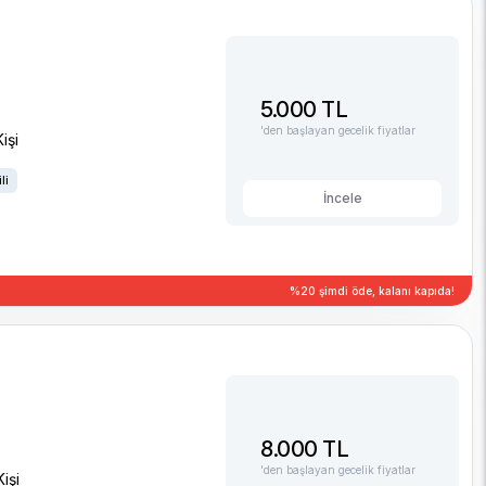
5.000 TL
'den başlayan gecelik fiyatlar
işi
li
İncele
%20 şimdi öde, kalanı kapıda!
8.000 TL
'den başlayan gecelik fiyatlar
Kişi