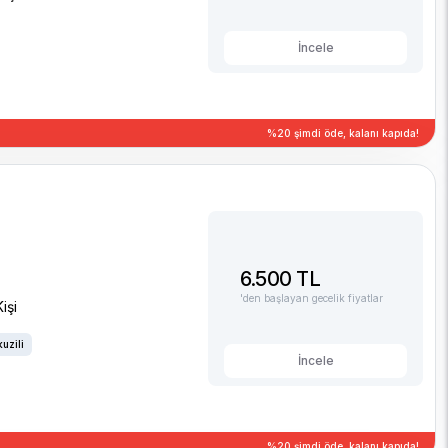
İncele
%20 şimdi öde, kalanı kapıda!
6.500 TL
'den başlayan gecelik fiyatlar
işi
uzili
İncele
%20 şimdi öde, kalanı kapıda!